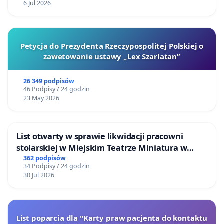
6 Jul 2026
Petycja do Prezydenta Rzeczypospolitej Polskiej o
zawetowanie ustawy „Lex Szarlatan”
26 349 podpisów
46 Podpisy / 24 godzin
23 May 2026
List otwarty w sprawie likwidacji pracowni
stolarskiej w Miejskim Teatrze Miniatura w
Gdańsku
362 podpisów
34 Podpisy / 24 godzin
30 Jul 2026
List poparcia dla "Karty praw pacjenta do kontaktu