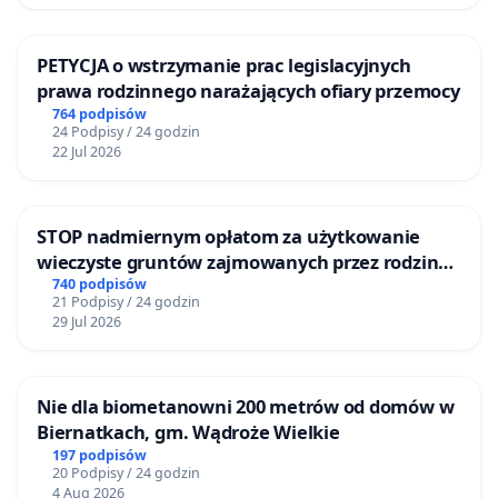
PETYCJA o wstrzymanie prac legislacyjnych
prawa rodzinnego narażających ofiary przemocy
764 podpisów
24 Podpisy / 24 godzin
22 Jul 2026
STOP nadmiernym opłatom za użytkowanie
wieczyste gruntów zajmowanych przez rodzinne
ogrody działkowe.
740 podpisów
21 Podpisy / 24 godzin
29 Jul 2026
Nie dla biometanowni 200 metrów od domów w
Biernatkach, gm. Wądroże Wielkie
197 podpisów
20 Podpisy / 24 godzin
4 Aug 2026