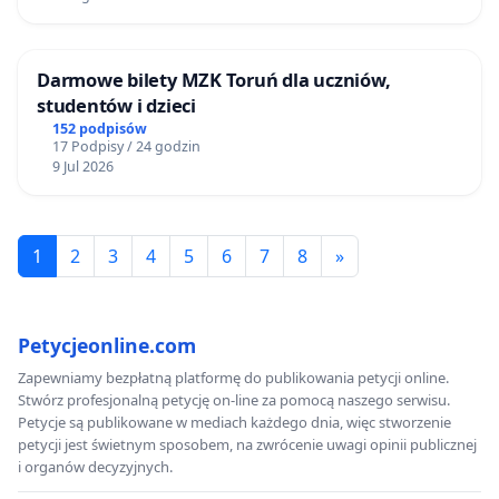
Darmowe bilety MZK Toruń dla uczniów,
studentów i dzieci
152 podpisów
17 Podpisy / 24 godzin
9 Jul 2026
1
2
3
4
5
6
7
8
»
Petycjeonline.com
Zapewniamy bezpłatną platformę do publikowania petycji online.
Stwórz profesjonalną petycję on-line za pomocą naszego serwisu.
Petycje są publikowane w mediach każdego dnia, więc stworzenie
petycji jest świetnym sposobem, na zwrócenie uwagi opinii publicznej
i organów decyzyjnych.