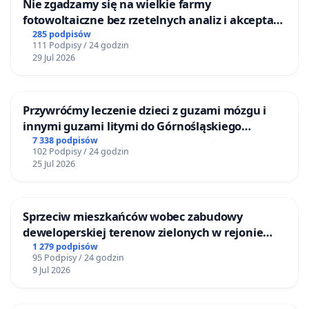
Nie zgadzamy się na wielkie farmy
fotowoltaiczne bez rzetelnych analiz i akceptacji
mieszkańców
285 podpisów
111 Podpisy / 24 godzin
29 Jul 2026
Przywróćmy leczenie dzieci z guzami mózgu i
innymi guzami litymi do Górnośląskiego
Centrum Zdrowia Dziecka w Katowicach
7 338 podpisów
102 Podpisy / 24 godzin
25 Jul 2026
Sprzeciw mieszkańców wobec zabudowy
deweloperskiej terenow zielonych w rejonie
Bulwarów Straceńskich w Bielsku-Białej
1 279 podpisów
95 Podpisy / 24 godzin
9 Jul 2026