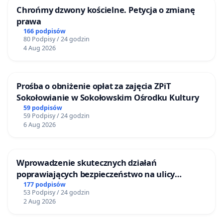
Chrońmy dzwony kościelne. Petycja o zmianę
prawa
166 podpisów
80 Podpisy / 24 godzin
4 Aug 2026
Prośba o obniżenie opłat za zajęcia ZPiT
Sokołowianie w Sokołowskim Ośrodku Kultury
59 podpisów
59 Podpisy / 24 godzin
6 Aug 2026
Wprowadzenie skutecznych działań
poprawiających bezpieczeństwo na ulicy
Żeromskiego w Otwocku
177 podpisów
53 Podpisy / 24 godzin
2 Aug 2026