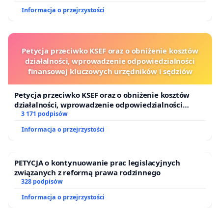
Informacja o przejrzystości
Petycja przeciwko KSEF oraz o obniżenie kosztów
działalności, wprowadzenie odpowiedzialności
finansowej kluczowych urzędników i sędziów
Petycja przeciwko KSEF oraz o obniżenie kosztów
działalności, wprowadzenie odpowiedzialności
finansowej kluczowych urzędników i sędziów
3 171 podpisów
Informacja o przejrzystości
PETYCJA o kontynuowanie prac legislacyjnych
związanych z reformą prawa rodzinnego
328 podpisów
Informacja o przejrzystości