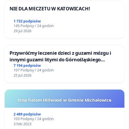
NIE DLA MECZETU W KATOWICACH!
1 732 podpisów
145 Podpisy / 24 godzin
29 Jul 2026
Przywróćmy leczenie dzieci z guzami mózgu i
innymi guzami litymi do Górnośląskiego
Centrum Zdrowia Dziecka w Katowicach
7 194 podpisów
107 Podpisy / 24 godzin
25 Jul 2026
Stop halom Hillwood w Gminie Michałowice
2 489 podpisów
103 Podpisy / 24 godzin
3 Feb 2023