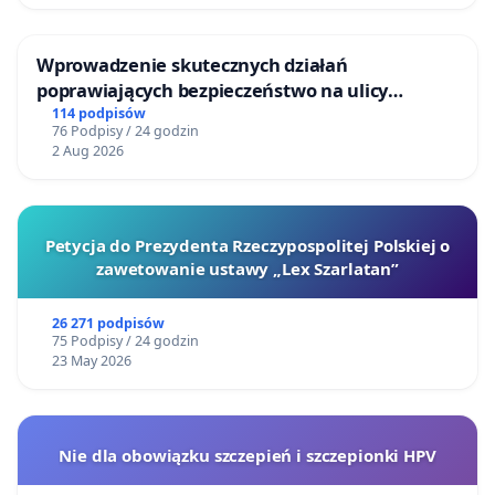
Wprowadzenie skutecznych działań
poprawiających bezpieczeństwo na ulicy
Żeromskiego w Otwocku
114 podpisów
76 Podpisy / 24 godzin
2 Aug 2026
Petycja do Prezydenta Rzeczypospolitej Polskiej o
zawetowanie ustawy „Lex Szarlatan”
26 271 podpisów
75 Podpisy / 24 godzin
23 May 2026
Nie dla obowiązku szczepień i szczepionki HPV