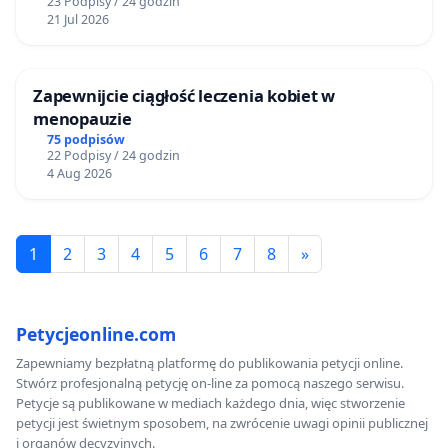
23 Podpisy / 24 godzin
21 Jul 2026
Zapewnijcie ciągłość leczenia kobiet w
menopauzie
75 podpisów
22 Podpisy / 24 godzin
4 Aug 2026
1
2
3
4
5
6
7
8
»
Petycjeonline.com
Zapewniamy bezpłatną platformę do publikowania petycji online.
Stwórz profesjonalną petycję on-line za pomocą naszego serwisu.
Petycje są publikowane w mediach każdego dnia, więc stworzenie
petycji jest świetnym sposobem, na zwrócenie uwagi opinii publicznej
i organów decyzyjnych.