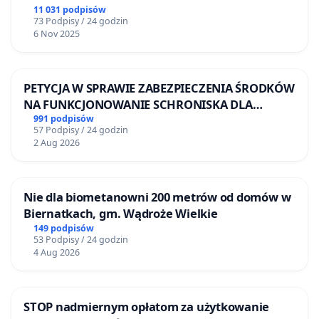
11 031 podpisów
73 Podpisy / 24 godzin
6 Nov 2025
PETYCJA W SPRAWIE ZABEZPIECZENIA ŚRODKÓW
NA FUNKCJONOWANIE SCHRONISKA DLA
BEZDOMNYCH ZWIERZĄT W SKARYSZEWIE
991 podpisów
57 Podpisy / 24 godzin
2 Aug 2026
Nie dla biometanowni 200 metrów od domów w
Biernatkach, gm. Wądroże Wielkie
149 podpisów
53 Podpisy / 24 godzin
4 Aug 2026
STOP nadmiernym opłatom za użytkowanie