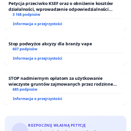
Petycja przeciwko KSEF oraz o obniżenie kosztów
działalności, wprowadzenie odpowiedzialności
finansowej kluczowych urzędników i sędziów
3 168 podpisów
Informacja o przejrzystości
Stop podwyżce akcyzy dla branży vape
607 podpisów
Informacja o przejrzystości
STOP nadmiernym opłatom za użytkowanie
wieczyste gruntów zajmowanych przez rodzinne
ogrody działkowe.
685 podpisów
Informacja o przejrzystości
ROZPOCZNIJ WŁASNĄ PETYCJĘ