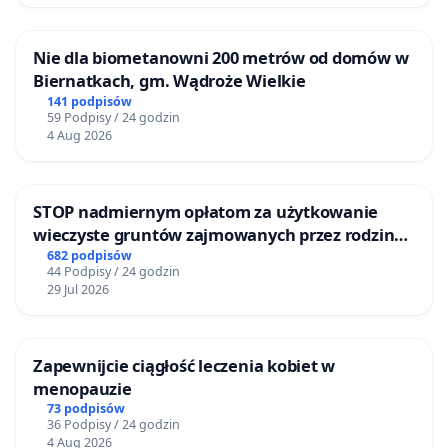
Nie dla biometanowni 200 metrów od domów w
Biernatkach, gm. Wądroże Wielkie
141 podpisów
59 Podpisy / 24 godzin
4 Aug 2026
STOP nadmiernym opłatom za użytkowanie
wieczyste gruntów zajmowanych przez rodzinne
ogrody działkowe.
682 podpisów
44 Podpisy / 24 godzin
29 Jul 2026
Zapewnijcie ciągłość leczenia kobiet w
menopauzie
73 podpisów
36 Podpisy / 24 godzin
4 Aug 2026