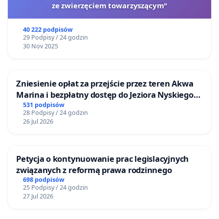
ze zwierzęciem towarzyszącym"
40 222 podpisów
29 Podpisy / 24 godzin
30 Nov 2025
Zniesienie opłat za przejście przez teren Akwa
Marina i bezpłatny dostęp do Jeziora Nyskiego
dla mieszkańców Gminy Nysa
531 podpisów
28 Podpisy / 24 godzin
26 Jul 2026
Petycja o kontynuowanie prac legislacyjnych
związanych z reformą prawa rodzinnego
698 podpisów
25 Podpisy / 24 godzin
27 Jul 2026