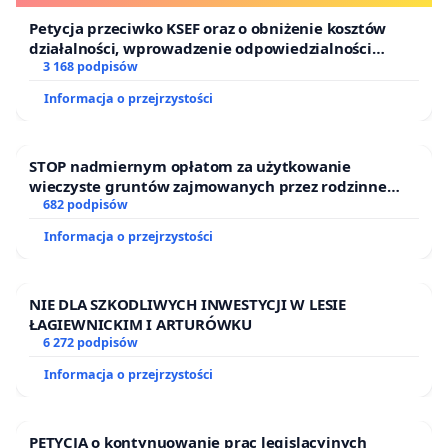
Petycja przeciwko KSEF oraz o obniżenie kosztów
działalności, wprowadzenie odpowiedzialności
finansowej kluczowych urzędników i sędziów
3 168 podpisów
Informacja o przejrzystości
STOP nadmiernym opłatom za użytkowanie
wieczyste gruntów zajmowanych przez rodzinne
ogrody działkowe.
682 podpisów
Informacja o przejrzystości
NIE DLA SZKODLIWYCH INWESTYCJI W LESIE
ŁAGIEWNICKIM I ARTURÓWKU
6 272 podpisów
Informacja o przejrzystości
PETYCJA o kontynuowanie prac legislacyjnych