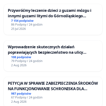
Przywróćmy leczenie dzieci z guzami mózgu i
innymi guzami litymi do Górnośląskiego
Centrum Zdrowia Dziecka w Katowicach
7 154 podpisów
86 Podpisy / 24 godzin
25 Jul 2026
Wprowadzenie skutecznych działań
poprawiających bezpieczeństwo na ulicy
Żeromskiego w Otwocku
108 podpisów
79 Podpisy / 24 godzin
2 Aug 2026
PETYCJA W SPRAWIE ZABEZPIECZENIA ŚRODKÓW
NA FUNKCJONOWANIE SCHRONISKA DLA
BEZDOMNYCH ZWIERZĄT W SKARYSZEWIE
987 podpisów
67 Podpisy / 24 godzin
2 Aug 2026