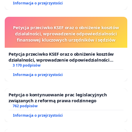
Informacja o przejrzystości
Petycja przeciwko KSEF oraz o obniżenie kosztów
działalności, wprowadzenie odpowiedzialności
finansowej kluczowych urzędników i sędziów
Petycja przeciwko KSEF oraz o obniżenie kosztów
działalności, wprowadzenie odpowiedzialności
finansowej kluczowych urzędników i sędziów
3 170 podpisów
Informacja o przejrzystości
Petycja o kontynuowanie prac legislacyjnych
związanych z reformą prawa rodzinnego
762 podpisów
Informacja o przejrzystości