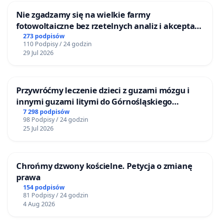
Nie zgadzamy się na wielkie farmy
fotowoltaiczne bez rzetelnych analiz i akceptacji
mieszkańców
273 podpisów
110 Podpisy / 24 godzin
29 Jul 2026
Przywróćmy leczenie dzieci z guzami mózgu i
innymi guzami litymi do Górnośląskiego
Centrum Zdrowia Dziecka w Katowicach
7 298 podpisów
98 Podpisy / 24 godzin
25 Jul 2026
Chrońmy dzwony kościelne. Petycja o zmianę
prawa
154 podpisów
81 Podpisy / 24 godzin
4 Aug 2026