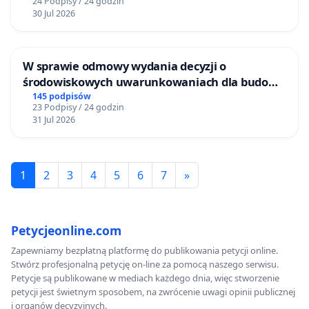
24 Podpisy / 24 godzin
30 Jul 2026
W sprawie odmowy wydania decyzji o
środowiskowych uwarunkowaniach dla budowy
zakładu wytwarzania biometanu „Krynki” w
145 podpisów
23 Podpisy / 24 godzin
Ostrowiu Południowym oraz ochrony
31 Jul 2026
mieszkańców i Puszczy Knyszyńskiej
1
2
3
4
5
6
7
»
Petycjeonline.com
Zapewniamy bezpłatną platformę do publikowania petycji online.
Stwórz profesjonalną petycję on-line za pomocą naszego serwisu.
Petycje są publikowane w mediach każdego dnia, więc stworzenie
petycji jest świetnym sposobem, na zwrócenie uwagi opinii publicznej
i organów decyzyjnych.