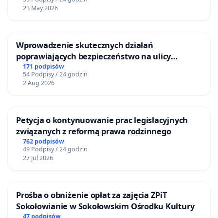
23 May 2026
Wprowadzenie skutecznych działań
poprawiających bezpieczeństwo na ulicy
Żeromskiego w Otwocku
171 podpisów
54 Podpisy / 24 godzin
2 Aug 2026
Petycja o kontynuowanie prac legislacyjnych
związanych z reformą prawa rodzinnego
762 podpisów
49 Podpisy / 24 godzin
27 Jul 2026
Prośba o obniżenie opłat za zajęcia ZPiT
Sokołowianie w Sokołowskim Ośrodku Kultury
47 podpisów