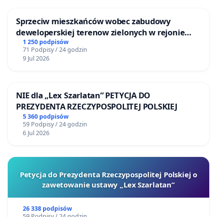
Sprzeciw mieszkańców wobec zabudowy
deweloperskiej terenow zielonych w rejonie
Bulwarów Straceńskich w Bielsku-Białej
1 250 podpisów
71 Podpisy / 24 godzin
9 Jul 2026
NIE dla „Lex Szarlatan” PETYCJA DO
PREZYDENTA RZECZYPOSPOLITEJ POLSKIEJ
5 360 podpisów
59 Podpisy / 24 godzin
6 Jul 2026
Petycja do Prezydenta Rzeczypospolitej Polskiej o
zawetowanie ustawy „Lex Szarlatan”
26 338 podpisów
59 Podpisy / 24 godzin