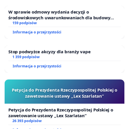
W sprawie odmowy wydania decyzji o
środowiskowych uwarunkowaniach dla budowy
zakładu wytwarzania biometanu „Krynki” w
159 podpisów
Ostrowiu Południowym oraz ochrony mieszkańców i
Informacja o przejrzystości
Puszczy Knyszyńskiej
Stop podwyżce akcyzy dla branży vape
1 359 podpisów
Informacja o przejrzystości
Petycja do Prezydenta Rzeczypospolitej Polskiej o
zawetowanie ustawy „Lex Szarlatan”
Petycja do Prezydenta Rzeczypospolitej Polskiej o
zawetowanie ustawy „Lex Szarlatan”
26 393 podpisów