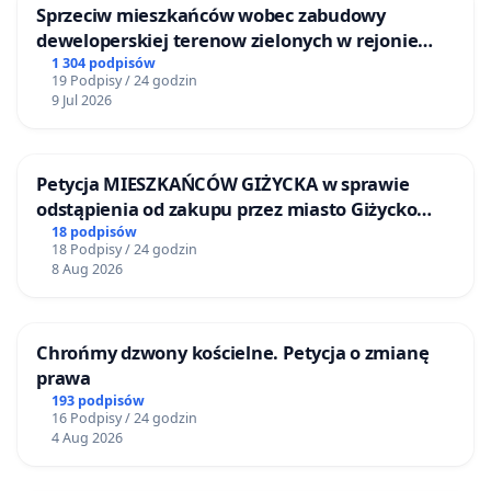
Sprzeciw mieszkańców wobec zabudowy
deweloperskiej terenow zielonych w rejonie
Bulwarów Straceńskich w Bielsku-Białej
1 304 podpisów
19 Podpisy / 24 godzin
9 Jul 2026
Petycja MIESZKAŃCÓW GIŻYCKA w sprawie
odstąpienia od zakupu przez miasto Giżycko
nieruchomości położonej nad jeziorem Niegocin
18 podpisów
18 Podpisy / 24 godzin
8 Aug 2026
Chrońmy dzwony kościelne. Petycja o zmianę
prawa
193 podpisów
16 Podpisy / 24 godzin
4 Aug 2026