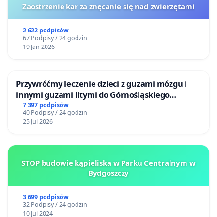
Zaostrzenie kar za znęcanie się nad zwierzętami
2 622 podpisów
67 Podpisy / 24 godzin
19 Jan 2026
Przywróćmy leczenie dzieci z guzami mózgu i
innymi guzami litymi do Górnośląskiego
Centrum Zdrowia Dziecka w Katowicach
7 397 podpisów
40 Podpisy / 24 godzin
25 Jul 2026
STOP budowie kąpieliska w Parku Centralnym w
Bydgoszczy
3 699 podpisów
32 Podpisy / 24 godzin
10 Jul 2024