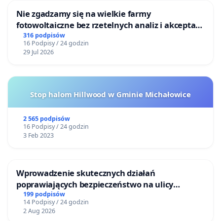
Nie zgadzamy się na wielkie farmy
fotowoltaiczne bez rzetelnych analiz i akceptacji
mieszkańców
316 podpisów
16 Podpisy / 24 godzin
29 Jul 2026
Stop halom Hillwood w Gminie Michałowice
2 565 podpisów
16 Podpisy / 24 godzin
3 Feb 2023
Wprowadzenie skutecznych działań
poprawiających bezpieczeństwo na ulicy
Żeromskiego w Otwocku
199 podpisów
14 Podpisy / 24 godzin
2 Aug 2026