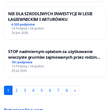
NIE DLA SZKODLIWYCH INWESTYCJI W LESIE
ŁAGIEWNICKIM I ARTURÓWKU
6 333 podpisów
14 Podpisy / 24 godzin
24 Jun 2026
STOP nadmiernym opłatom za użytkowanie
wieczyste gruntów zajmowanych przez rodzinne
ogrody działkowe.
761 podpisów
13 Podpisy / 24 godzin
29 Jul 2026
1
2
3
4
5
6
7
8
»