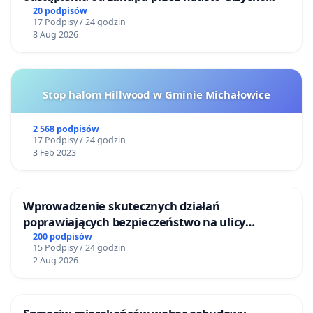
nieruchomości położonej nad jeziorem Niegocin
20 podpisów
17 Podpisy / 24 godzin
8 Aug 2026
Stop halom Hillwood w Gminie Michałowice
2 568 podpisów
17 Podpisy / 24 godzin
3 Feb 2023
Wprowadzenie skutecznych działań
poprawiających bezpieczeństwo na ulicy
Żeromskiego w Otwocku
200 podpisów
15 Podpisy / 24 godzin
2 Aug 2026