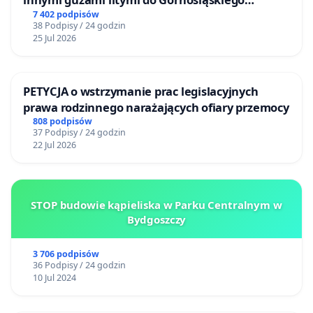
Centrum Zdrowia Dziecka w Katowicach
7 402 podpisów
38 Podpisy / 24 godzin
25 Jul 2026
PETYCJA o wstrzymanie prac legislacyjnych
prawa rodzinnego narażających ofiary przemocy
808 podpisów
37 Podpisy / 24 godzin
22 Jul 2026
STOP budowie kąpieliska w Parku Centralnym w
Bydgoszczy
3 706 podpisów
36 Podpisy / 24 godzin
10 Jul 2024