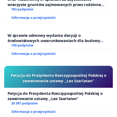
wieczyste gruntów zajmowanych przez rodzinne
kiedy Przedszkole złożyło wniosek o podpisanie
ogrody działkowe.
763 podpisów
nowej umowy dzierżawy stale odmawia przyjęcia
Informacja o przejrzystości
zaproponowanych, realnych dla tego typu
jednostek warunków. W efekcie przedszkole
funkcjonuje obecnie bez podpisanej umowy, co
W sprawie odmowy wydania decyzji o
środowiskowych uwarunkowaniach dla budowy
jeszcze bardziej pogłębia poczucie niepewności
zakładu wytwarzania biometanu „Krynki” w
159 podpisów
całej społeczności. Takie działania stawiają
Ostrowiu Południowym oraz ochrony mieszkańców i
Informacja o przejrzystości
rodziców przed dramatyczną perspektywą
Puszczy Knyszyńskiej
szukania nowej placówki w środku roku szkolnego,
a mieszkańców przed realnym zagrożeniem utraty
Petycja do Prezydenta Rzeczypospolitej Polskiej o
ważnego i cenionego ośrodka wychowawczego.
zawetowanie ustawy „Lex Szarlatan”
Apelujemy do Prezydenta Miasta Krakowa o
Petycja do Prezydenta Rzeczypospolitej Polskiej o
przeanalizowanie sytuacji, a Radnych Miasta i
zawetowanie ustawy „Lex Szarlatan”
26 397 podpisów
Dzielnicy, a także Posłów na Sejm o wsparcie.
Oczekujemy uczciwego i przejrzystego ustalenia
Informacja o przejrzystości