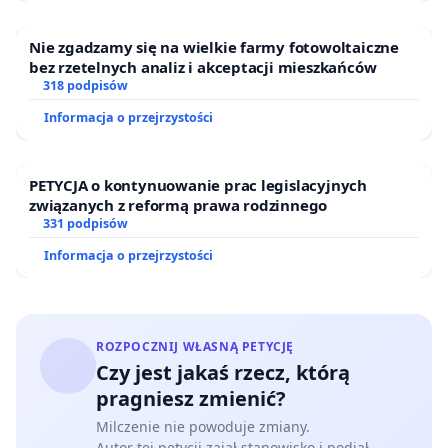
warunków czynszu, które pozwolą „Iskierce” dalej
pełnić swoją misję i służyć dzieciom oraz rodzicom.
Nie zgadzamy się na wielkie farmy fotowoltaiczne
bez rzetelnych analiz i akceptacji mieszkańców
318 podpisów
Informacja o przejrzystości
Zaniepokojeni Rodzice i opiekunowie
wychowanków oraz absolwentów
Przedszkola Niepublicznego „Iskierka” w Krakowie
PETYCJA o kontynuowanie prac legislacyjnych
związanych z reformą prawa rodzinnego
331 podpisów
Informacja o przejrzystości
ROZPOCZNIJ WŁASNĄ PETYCJĘ
Czy jest jakaś rzecz, którą
pragniesz zmienić?
Milczenie nie powoduje zmiany.
Autor tej petycji zajął stanowisko i podjął