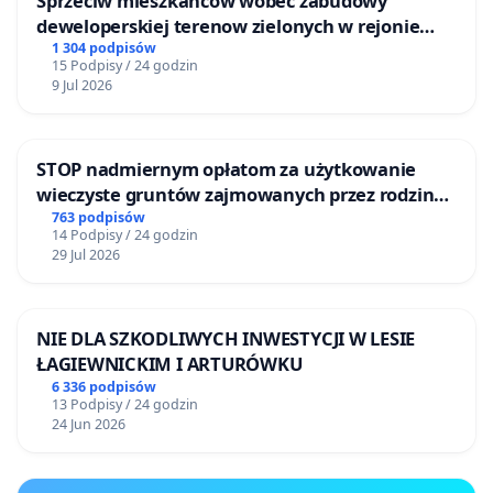
Sprzeciw mieszkańców wobec zabudowy
deweloperskiej terenow zielonych w rejonie
Bulwarów Straceńskich w Bielsku-Białej
1 304 podpisów
15 Podpisy / 24 godzin
9 Jul 2026
STOP nadmiernym opłatom za użytkowanie
wieczyste gruntów zajmowanych przez rodzinne
ogrody działkowe.
763 podpisów
14 Podpisy / 24 godzin
29 Jul 2026
NIE DLA SZKODLIWYCH INWESTYCJI W LESIE
ŁAGIEWNICKIM I ARTURÓWKU
6 336 podpisów
13 Podpisy / 24 godzin
24 Jun 2026