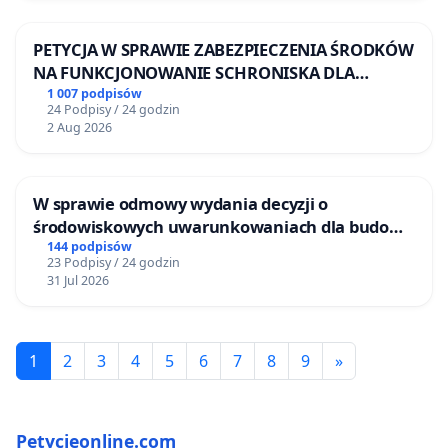
PETYCJA W SPRAWIE ZABEZPIECZENIA ŚRODKÓW
NA FUNKCJONOWANIE SCHRONISKA DLA
BEZDOMNYCH ZWIERZĄT W SKARYSZEWIE
1 007 podpisów
24 Podpisy / 24 godzin
2 Aug 2026
W sprawie odmowy wydania decyzji o
środowiskowych uwarunkowaniach dla budowy
zakładu wytwarzania biometanu „Krynki” w
144 podpisów
23 Podpisy / 24 godzin
Ostrowiu Południowym oraz ochrony
31 Jul 2026
mieszkańców i Puszczy Knyszyńskiej
1
2
3
4
5
6
7
8
9
»
Petycjeonline.com