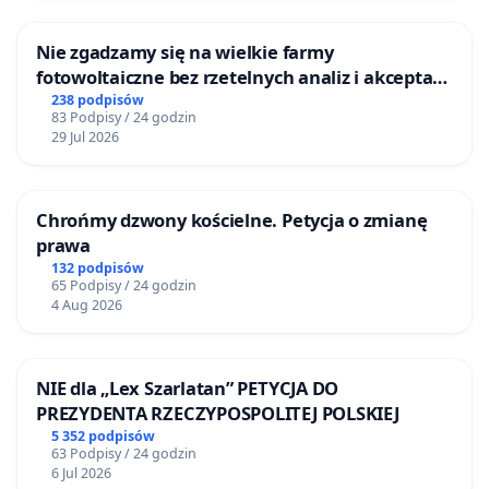
Nie zgadzamy się na wielkie farmy
fotowoltaiczne bez rzetelnych analiz i akceptacji
mieszkańców
238 podpisów
83 Podpisy / 24 godzin
29 Jul 2026
Chrońmy dzwony kościelne. Petycja o zmianę
prawa
132 podpisów
65 Podpisy / 24 godzin
4 Aug 2026
NIE dla „Lex Szarlatan” PETYCJA DO
PREZYDENTA RZECZYPOSPOLITEJ POLSKIEJ
5 352 podpisów
63 Podpisy / 24 godzin
6 Jul 2026