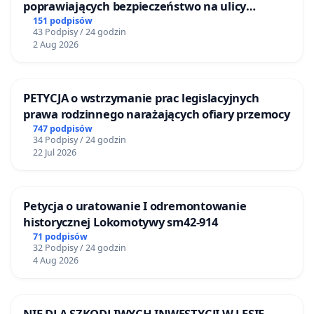
poprawiających bezpieczeństwo na ulicy
Żeromskiego w Otwocku
151 podpisów
43 Podpisy / 24 godzin
2 Aug 2026
PETYCJA o wstrzymanie prac legislacyjnych
prawa rodzinnego narażających ofiary przemocy
747 podpisów
34 Podpisy / 24 godzin
22 Jul 2026
Petycja o uratowanie I odremontowanie
historycznej Lokomotywy sm42-914
71 podpisów
32 Podpisy / 24 godzin
4 Aug 2026
NIE DLA SZKODLIWYCH INWESTYCJI W LESIE