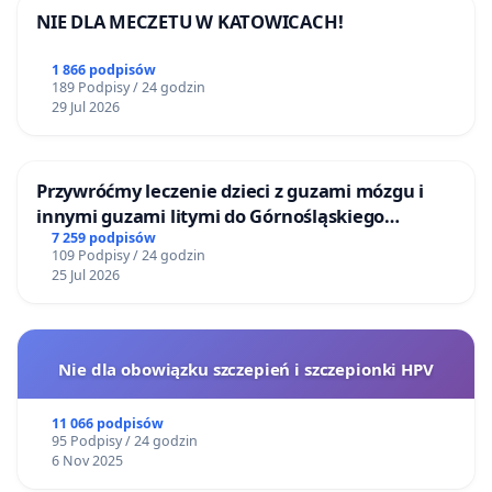
NIE DLA MECZETU W KATOWICACH!
1 866 podpisów
189 Podpisy / 24 godzin
29 Jul 2026
Przywróćmy leczenie dzieci z guzami mózgu i
innymi guzami litymi do Górnośląskiego
Centrum Zdrowia Dziecka w Katowicach
7 259 podpisów
109 Podpisy / 24 godzin
25 Jul 2026
Nie dla obowiązku szczepień i szczepionki HPV
11 066 podpisów
95 Podpisy / 24 godzin
6 Nov 2025