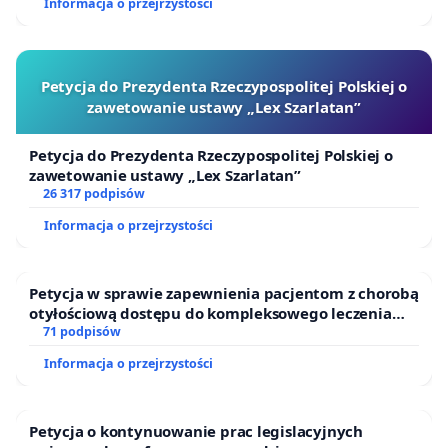
Informacja o przejrzystości
Petycja do Prezydenta Rzeczypospolitej Polskiej o
zawetowanie ustawy „Lex Szarlatan”
Petycja do Prezydenta Rzeczypospolitej Polskiej o
zawetowanie ustawy „Lex Szarlatan”
26 317 podpisów
Informacja o przejrzystości
Petycja w sprawie zapewnienia pacjentom z chorobą
otyłościową dostępu do kompleksowego leczenia
oraz programów profilaktycznych.
71 podpisów
Informacja o przejrzystości
Petycja o kontynuowanie prac legislacyjnych