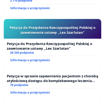
finansowej kluczowych urzędników i sędziów
3 170 podpisów
Informacja o przejrzystości
Petycja do Prezydenta Rzeczypospolitej Polskiej o
zawetowanie ustawy „Lex Szarlatan”
Petycja do Prezydenta Rzeczypospolitej Polskiej o
zawetowanie ustawy „Lex Szarlatan”
26 329 podpisów
Informacja o przejrzystości
Petycja w sprawie zapewnienia pacjentom z chorobą
otyłościową dostępu do kompleksowego leczenia
oraz programów profilaktycznych.
76 podpisów
Informacja o przejrzystości