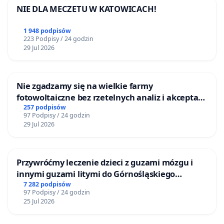
NIE DLA MECZETU W KATOWICACH!
1 948 podpisów
223 Podpisy / 24 godzin
29 Jul 2026
Nie zgadzamy się na wielkie farmy
fotowoltaiczne bez rzetelnych analiz i akceptacji
mieszkańców
257 podpisów
97 Podpisy / 24 godzin
29 Jul 2026
Przywróćmy leczenie dzieci z guzami mózgu i
innymi guzami litymi do Górnośląskiego
Centrum Zdrowia Dziecka w Katowicach
7 282 podpisów
97 Podpisy / 24 godzin
25 Jul 2026