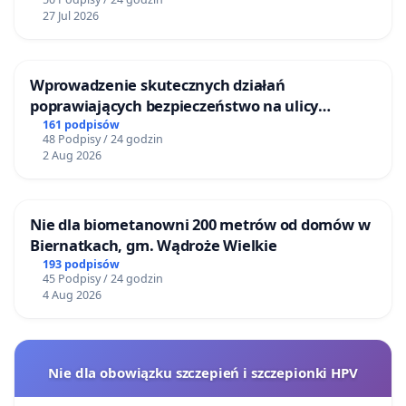
27 Jul 2026
Wprowadzenie skutecznych działań
poprawiających bezpieczeństwo na ulicy
Żeromskiego w Otwocku
161 podpisów
48 Podpisy / 24 godzin
2 Aug 2026
Nie dla biometanowni 200 metrów od domów w
Biernatkach, gm. Wądroże Wielkie
193 podpisów
45 Podpisy / 24 godzin
4 Aug 2026
Nie dla obowiązku szczepień i szczepionki HPV