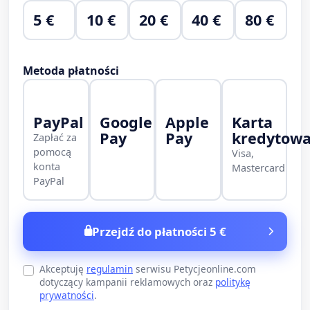
5 €
10 €
20 €
40 €
80 €
Metoda płatności
PayPal
Google
Apple
Karta
Pay
Pay
kredytow
Zapłać za
pomocą
Visa,
konta
Mastercard
PayPal
Przejdź do płatności 5 €
Akceptuję
regulamin
serwisu Petycjeonline.com
dotyczący kampanii reklamowych oraz
politykę
prywatności
.