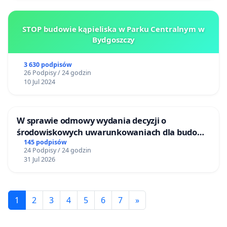
STOP budowie kąpieliska w Parku Centralnym w
Bydgoszczy
3 630 podpisów
26 Podpisy / 24 godzin
10 Jul 2024
W sprawie odmowy wydania decyzji o
środowiskowych uwarunkowaniach dla budowy
zakładu wytwarzania biometanu „Krynki” w
145 podpisów
24 Podpisy / 24 godzin
Ostrowiu Południowym oraz ochrony
31 Jul 2026
mieszkańców i Puszczy Knyszyńskiej
1
2
3
4
5
6
7
»