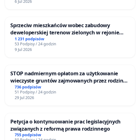
6 Jul 2026
Sprzeciw mieszkańców wobec zabudowy
deweloperskiej terenow zielonych w rejonie
Bulwarów Straceńskich w Bielsku-Białej
1 231 podpisów
53 Podpisy / 24 godzin
9 Jul 2026
STOP nadmiernym opłatom za użytkowanie
wieczyste gruntów zajmowanych przez rodzinne
ogrody działkowe.
736 podpisów
51 Podpisy / 24 godzin
29 Jul 2026
Petycja o kontynuowanie prac legislacyjnych
związanych z reformą prawa rodzinnego
755 podpisów
50 Podpisy / 24 godzin