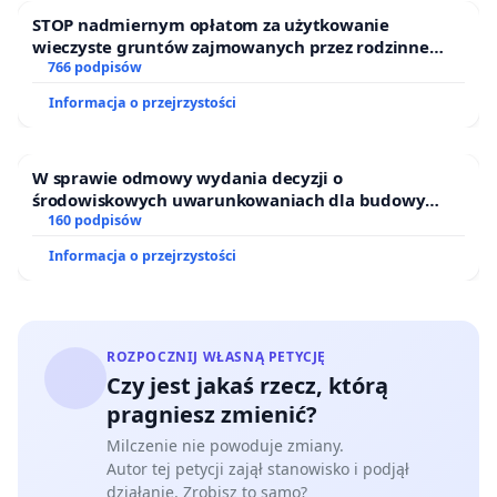
STOP nadmiernym opłatom za użytkowanie
wieczyste gruntów zajmowanych przez rodzinne
ogrody działkowe.
766 podpisów
Informacja o przejrzystości
W sprawie odmowy wydania decyzji o
środowiskowych uwarunkowaniach dla budowy
zakładu wytwarzania biometanu „Krynki” w
160 podpisów
Ostrowiu Południowym oraz ochrony mieszkańców i
Informacja o przejrzystości
Puszczy Knyszyńskiej
ROZPOCZNIJ WŁASNĄ PETYCJĘ
Czy jest jakaś rzecz, którą
pragniesz zmienić?
Milczenie nie powoduje zmiany.
Autor tej petycji zajął stanowisko i podjął
działanie. Zrobisz to samo?