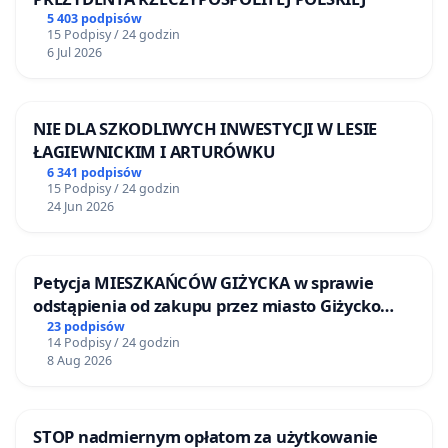
5 403 podpisów
15 Podpisy / 24 godzin
6 Jul 2026
NIE DLA SZKODLIWYCH INWESTYCJI W LESIE
ŁAGIEWNICKIM I ARTURÓWKU
6 341 podpisów
15 Podpisy / 24 godzin
24 Jun 2026
Petycja MIESZKAŃCÓW GIŻYCKA w sprawie
odstąpienia od zakupu przez miasto Giżycko
nieruchomości położonej nad jeziorem Niegocin
23 podpisów
14 Podpisy / 24 godzin
8 Aug 2026
STOP nadmiernym opłatom za użytkowanie