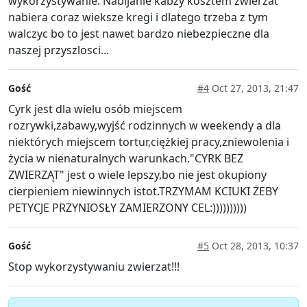
wykorzystywanie. Nabijanie kabzy kosztem zwierzat
nabiera coraz wieksze kregi i dlatego trzeba z tym
walczyc bo to jest nawet bardzo niebezpieczne dla
naszej przyszlosci...
Gość
#4
Oct 27, 2013, 21:47
Cyrk jest dla wielu osób miejscem
rozrywki,zabawy,wyjść rodzinnych w weekendy a dla
niektórych miejscem tortur,ciężkiej pracy,zniewolenia i
życia w nienaturalnych warunkach."CYRK BEZ
ZWIERZĄT" jest o wiele lepszy,bo nie jest okupiony
cierpieniem niewinnych istot.TRZYMAM KCIUKI ŻEBY
PETYCJE PRZYNIOSŁY ZAMIERZONY CEL:))))))))))
Gość
#5
Oct 28, 2013, 10:37
Stop wykorzystywaniu zwierzat!!!