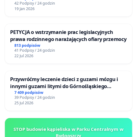
42 Podpisy / 24 godzin
19 Jan 2026
PETYCJA o wstrzymanie prac legislacyjnych
prawa rodzinnego narażających ofiary przemocy
813 podpisów
41 Podpisy / 24 godzin
22 Jul 2026
Przywróćmy leczenie dzieci z guzami mózgu i
innymi guzami litymi do Górnośląskiego
Centrum Zdrowia Dziecka w Katowicach
7 409 podpisów
39 Podpisy / 24 godzin
25 Jul 2026
STOP budowie kąpieliska w Parku Centralnym w
Bydgoszczy