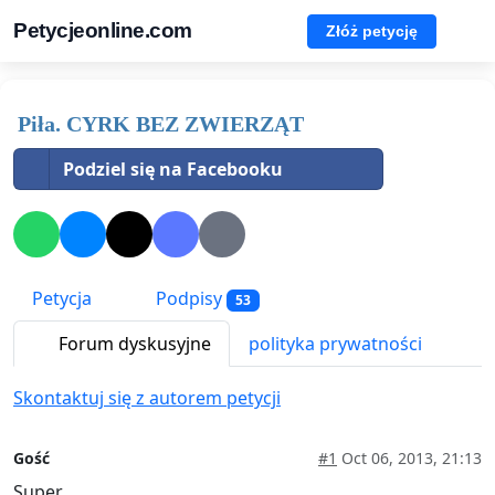
Petycjeonline.com
Złóż petycję
Piła. CYRK BEZ ZWIERZĄT
Podziel się na Facebooku
Petycja
Podpisy
53
Forum dyskusyjne
polityka prywatności
Skontaktuj się z autorem petycji
Gość
#1
Oct 06, 2013, 21:13
Super