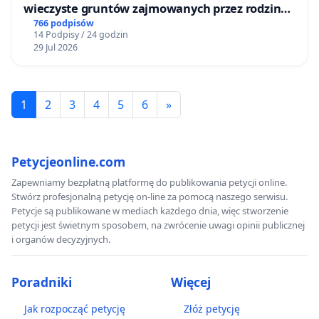
wieczyste gruntów zajmowanych przez rodzinne
ogrody działkowe.
766 podpisów
14 Podpisy / 24 godzin
29 Jul 2026
1
2
3
4
5
6
»
Petycjeonline.com
Zapewniamy bezpłatną platformę do publikowania petycji online.
Stwórz profesjonalną petycję on-line za pomocą naszego serwisu.
Petycje są publikowane w mediach każdego dnia, więc stworzenie
petycji jest świetnym sposobem, na zwrócenie uwagi opinii publicznej
i organów decyzyjnych.
Poradniki
Więcej
Jak rozpocząć petycję
Złóż petycję