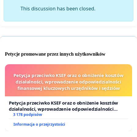
This discussion has been closed.
Petycje promowane przez innych użytkowników
Petycja przeciwko KSEF oraz o obniżenie kosztów
działalności, wprowadzenie odpowiedzialności
finansowej kluczowych urzędników i sędziów
Petycja przeciwko KSEF oraz o obniżenie kosztów
działalności, wprowadzenie odpowiedzialności
finansowej kluczowych urzędników i sędziów
3 178 podpisów
Informacja o przejrzystości