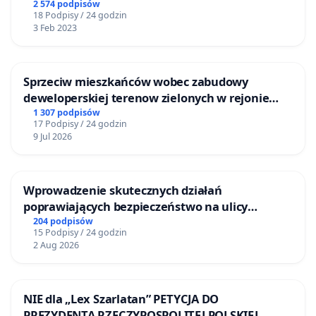
2 574 podpisów
18 Podpisy / 24 godzin
3 Feb 2023
Sprzeciw mieszkańców wobec zabudowy
deweloperskiej terenow zielonych w rejonie
Bulwarów Straceńskich w Bielsku-Białej
1 307 podpisów
17 Podpisy / 24 godzin
9 Jul 2026
Wprowadzenie skutecznych działań
poprawiających bezpieczeństwo na ulicy
Żeromskiego w Otwocku
204 podpisów
15 Podpisy / 24 godzin
2 Aug 2026
NIE dla „Lex Szarlatan” PETYCJA DO
PREZYDENTA RZECZYPOSPOLITEJ POLSKIEJ