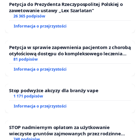
Petycja do Prezydenta Rzeczypospolitej Polskiej o
zawetowanie ustawy „Lex Szarlatan”
26 365 podpisów
Informacja o przejrzystości
Petycja w sprawie zapewnienia pacjentom z chorobą
otyłościową dostępu do kompleksowego leczenia
oraz programów profilaktycznych.
81 podpisów
Informacja o przejrzystości
Stop podwyżce akcyzy dla branży vape
1 171 podpisów
Informacja o przejrzystości
STOP nadmiernym opłatom za użytkowanie
wieczyste gruntów zajmowanych przez rodzinne
ogrody działkowe.
748 podpisów