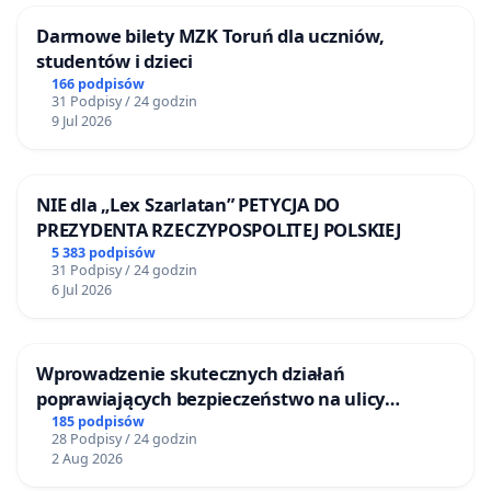
Darmowe bilety MZK Toruń dla uczniów,
studentów i dzieci
166 podpisów
31 Podpisy / 24 godzin
9 Jul 2026
NIE dla „Lex Szarlatan” PETYCJA DO
PREZYDENTA RZECZYPOSPOLITEJ POLSKIEJ
5 383 podpisów
31 Podpisy / 24 godzin
6 Jul 2026
Wprowadzenie skutecznych działań
poprawiających bezpieczeństwo na ulicy
Żeromskiego w Otwocku
185 podpisów
28 Podpisy / 24 godzin
2 Aug 2026