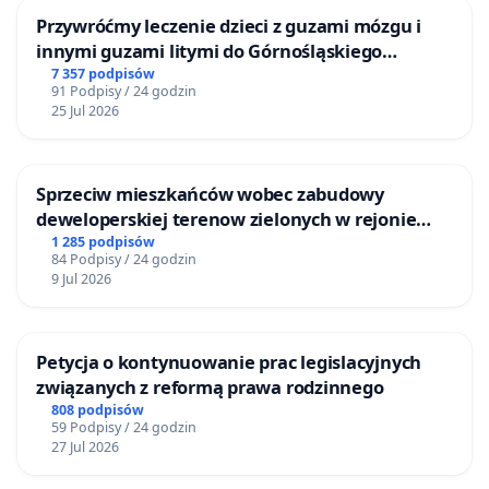
Przywróćmy leczenie dzieci z guzami mózgu i
innymi guzami litymi do Górnośląskiego
Centrum Zdrowia Dziecka w Katowicach
7 357 podpisów
91 Podpisy / 24 godzin
25 Jul 2026
Sprzeciw mieszkańców wobec zabudowy
deweloperskiej terenow zielonych w rejonie
Bulwarów Straceńskich w Bielsku-Białej
1 285 podpisów
84 Podpisy / 24 godzin
9 Jul 2026
Petycja o kontynuowanie prac legislacyjnych
związanych z reformą prawa rodzinnego
808 podpisów
59 Podpisy / 24 godzin
27 Jul 2026