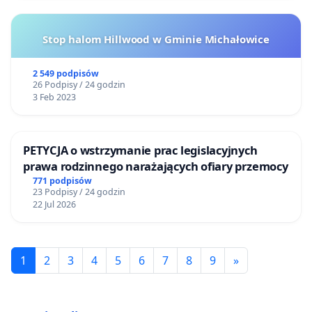
Stop halom Hillwood w Gminie Michałowice
2 549 podpisów
26 Podpisy / 24 godzin
3 Feb 2023
PETYCJA o wstrzymanie prac legislacyjnych
prawa rodzinnego narażających ofiary przemocy
771 podpisów
23 Podpisy / 24 godzin
22 Jul 2026
1
2
3
4
5
6
7
8
9
»