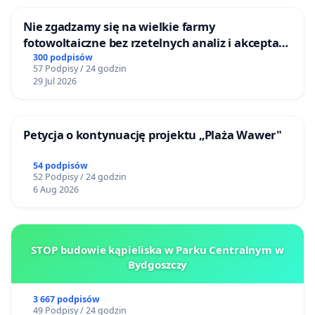
Nie zgadzamy się na wielkie farmy
fotowoltaiczne bez rzetelnych analiz i akceptacji
mieszkańców
300 podpisów
57 Podpisy / 24 godzin
29 Jul 2026
Petycja o kontynuację projektu „Plaża Wawer"
54 podpisów
52 Podpisy / 24 godzin
6 Aug 2026
STOP budowie kąpieliska w Parku Centralnym w
Bydgoszczy
3 667 podpisów
49 Podpisy / 24 godzin