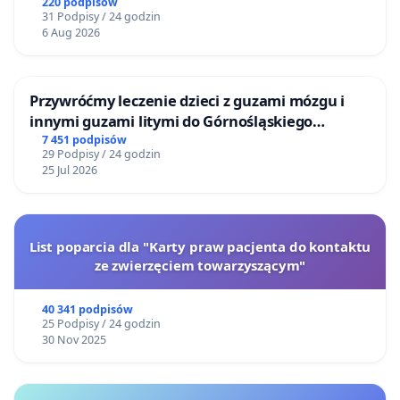
220 podpisów
31 Podpisy / 24 godzin
6 Aug 2026
Przywróćmy leczenie dzieci z guzami mózgu i
innymi guzami litymi do Górnośląskiego
Centrum Zdrowia Dziecka w Katowicach
7 451 podpisów
29 Podpisy / 24 godzin
25 Jul 2026
List poparcia dla "Karty praw pacjenta do kontaktu
ze zwierzęciem towarzyszącym"
40 341 podpisów
25 Podpisy / 24 godzin
30 Nov 2025