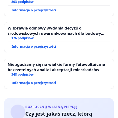
ogrody działkowe.
803 podpisów
Informacja o przejrzystości
W sprawie odmowy wydania decyzji o
środowiskowych uwarunkowaniach dla budowy
zakładu wytwarzania biometanu „Krynki” w
176 podpisów
Ostrowiu Południowym oraz ochrony mieszkańców i
Informacja o przejrzystości
Puszczy Knyszyńskiej
Nie zgadzamy się na wielkie farmy fotowoltaiczne
bez rzetelnych analiz i akceptacji mieszkańców
348 podpisów
Informacja o przejrzystości
ROZPOCZNIJ WŁASNĄ PETYCJĘ
Czy jest jakaś rzecz, którą