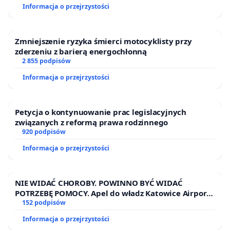
Informacja o przejrzystości
Zmniejszenie ryzyka śmierci motocyklisty przy
zderzeniu z barierą energochłonną
2 855 podpisów
Informacja o przejrzystości
Petycja o kontynuowanie prac legislacyjnych
związanych z reformą prawa rodzinnego
920 podpisów
Informacja o przejrzystości
NIE WIDAĆ CHOROBY. POWINNO BYĆ WIDAĆ
POTRZEBĘ POMOCY. Apel do władz Katowice Airport
o przystąpienie do programu HIDDEN DISABILITIES
152 podpisów
SUNFLOWER – SŁONECZNIK – UKRYTE
Informacja o przejrzystości
NIEPEŁNOSPRAWNOŚCI