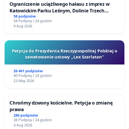
Ograniczenie uciążliwego hałasu z imprez w
Katowickim Parku Leśnym, Dolinie Trzech
Stawów i na Lotnisku Muchowiec
58 podpisów
58 Podpisy / 24 godzin
9 Aug 2026
Petycja do Prezydenta Rzeczypospolitej Polskiej o
zawetowanie ustawy „Lex Szarlatan”
26 461 podpisów
40 Podpisy / 24 godzin
23 May 2026
Chrońmy dzwony kościelne. Petycja o zmianę
prawa
286 podpisów
38 Podpisy / 24 godzin
4 Aug 2026