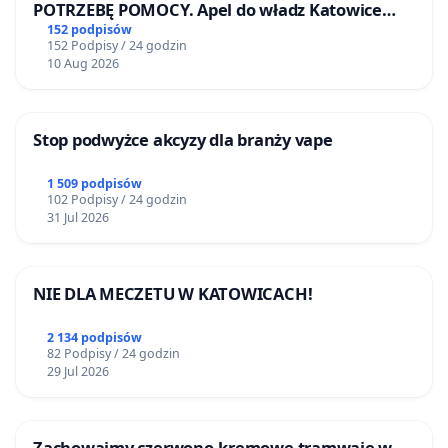
POTRZEBĘ POMOCY. Apel do władz Katowice
Airport o przystąpienie do programu HIDDEN
152 podpisów
152 Podpisy / 24 godzin
DISABILITIES SUNFLOWER – SŁONECZNIK –
10 Aug 2026
UKRYTE NIEPEŁNOSPRAWNOŚCI
Stop podwyżce akcyzy dla branży vape
1 509 podpisów
102 Podpisy / 24 godzin
31 Jul 2026
NIE DLA MECZETU W KATOWICACH!
2 134 podpisów
82 Podpisy / 24 godzin
29 Jul 2026
Zachowajmy czerwono-kremowe tramwaje w