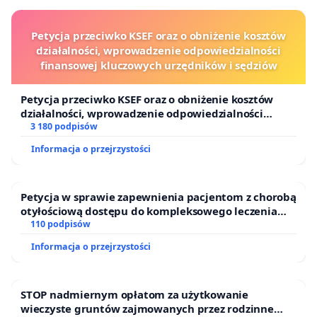
Petycja przeciwko KSEF oraz o obniżenie kosztów
działalności, wprowadzenie odpowiedzialności
finansowej kluczowych urzędników i sędziów
Petycja przeciwko KSEF oraz o obniżenie kosztów
działalności, wprowadzenie odpowiedzialności
finansowej kluczowych urzędników i sędziów
3 180 podpisów
Informacja o przejrzystości
Petycja w sprawie zapewnienia pacjentom z chorobą
otyłościową dostępu do kompleksowego leczenia
oraz programów profilaktycznych.
110 podpisów
Informacja o przejrzystości
STOP nadmiernym opłatom za użytkowanie
wieczyste gruntów zajmowanych przez rodzinne