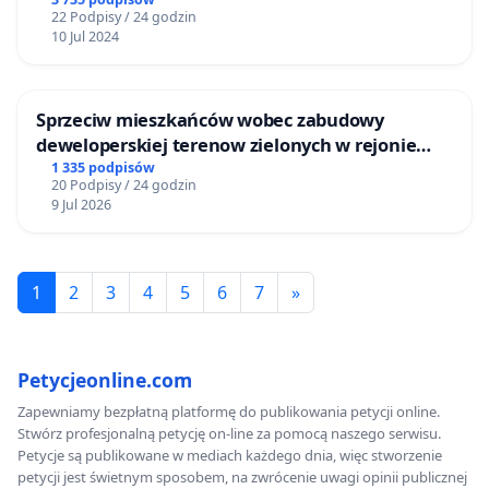
22 Podpisy / 24 godzin
10 Jul 2024
Sprzeciw mieszkańców wobec zabudowy
deweloperskiej terenow zielonych w rejonie
Bulwarów Straceńskich w Bielsku-Białej
1 335 podpisów
20 Podpisy / 24 godzin
9 Jul 2026
1
2
3
4
5
6
7
»
Petycjeonline.com
Zapewniamy bezpłatną platformę do publikowania petycji online.
Stwórz profesjonalną petycję on-line za pomocą naszego serwisu.
Petycje są publikowane w mediach każdego dnia, więc stworzenie
petycji jest świetnym sposobem, na zwrócenie uwagi opinii publicznej