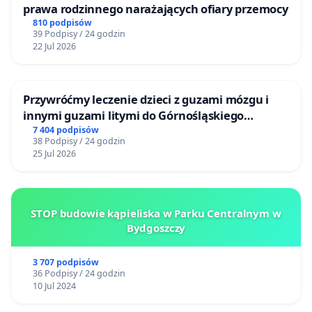
prawa rodzinnego narażających ofiary przemocy
810 podpisów
39 Podpisy / 24 godzin
22 Jul 2026
Przywróćmy leczenie dzieci z guzami mózgu i
innymi guzami litymi do Górnośląskiego
Centrum Zdrowia Dziecka w Katowicach
7 404 podpisów
38 Podpisy / 24 godzin
25 Jul 2026
STOP budowie kąpieliska w Parku Centralnym w
Bydgoszczy
3 707 podpisów
36 Podpisy / 24 godzin
10 Jul 2024