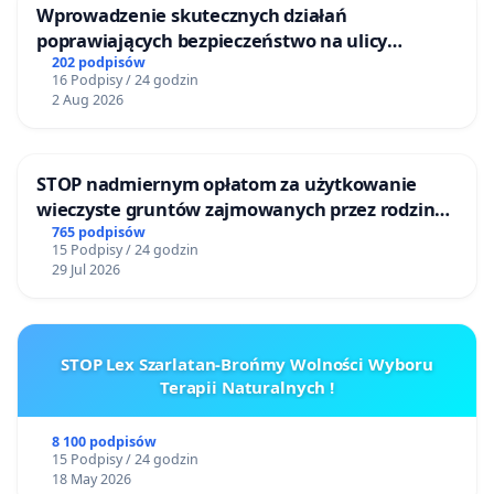
Wprowadzenie skutecznych działań
poprawiających bezpieczeństwo na ulicy
Żeromskiego w Otwocku
202 podpisów
16 Podpisy / 24 godzin
2 Aug 2026
STOP nadmiernym opłatom za użytkowanie
wieczyste gruntów zajmowanych przez rodzinne
ogrody działkowe.
765 podpisów
15 Podpisy / 24 godzin
29 Jul 2026
STOP Lex Szarlatan-Brońmy Wolności Wyboru
Terapii Naturalnych !
8 100 podpisów
15 Podpisy / 24 godzin
18 May 2026