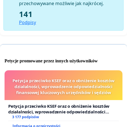
przechowywane możliwie jak najkrócej.
141
Podpisy
Petycje promowane przez innych użytkowników
Petycja przeciwko KSEF oraz o obniżenie kosztów
działalności, wprowadzenie odpowiedzialności
finansowej kluczowych urzędników i sędziów
Petycja przeciwko KSEF oraz o obniżenie kosztów
działalności, wprowadzenie odpowiedzialności
finansowej kluczowych urzędników i sędziów
3 177 podpisów
Informacja o przejrzystości