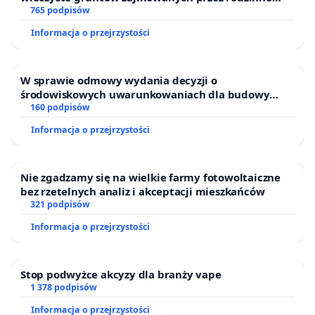
ogrody działkowe.
765 podpisów
Informacja o przejrzystości
W sprawie odmowy wydania decyzji o
środowiskowych uwarunkowaniach dla budowy
zakładu wytwarzania biometanu „Krynki” w
160 podpisów
Ostrowiu Południowym oraz ochrony mieszkańców i
Informacja o przejrzystości
Puszczy Knyszyńskiej
Nie zgadzamy się na wielkie farmy fotowoltaiczne
bez rzetelnych analiz i akceptacji mieszkańców
321 podpisów
Informacja o przejrzystości
Stop podwyżce akcyzy dla branży vape
1 378 podpisów
Informacja o przejrzystości