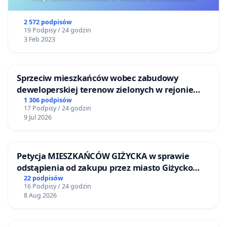
2 572 podpisów
19 Podpisy / 24 godzin
3 Feb 2023
Sprzeciw mieszkańców wobec zabudowy
deweloperskiej terenow zielonych w rejonie
Bulwarów Straceńskich w Bielsku-Białej
1 306 podpisów
17 Podpisy / 24 godzin
9 Jul 2026
Petycja MIESZKAŃCÓW GIŻYCKA w sprawie
odstąpienia od zakupu przez miasto Giżycko
nieruchomości położonej nad jeziorem Niegocin
22 podpisów
16 Podpisy / 24 godzin
8 Aug 2026