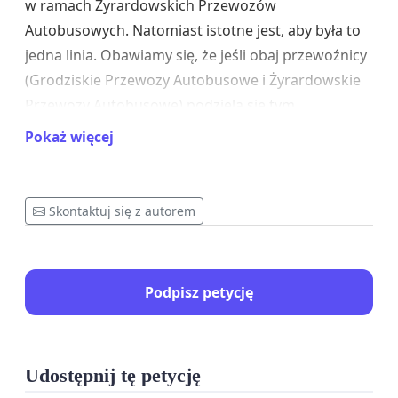
w ramach Żyrardowskich Przewozów
Autobusowych. Natomiast istotne jest, aby była to
jedna linia. Obawiamy się, że jeśli obaj przewoźnicy
(Grodziskie Przewozy Autobusowe i Żyrardowskie
Przewozy Autobusowe) podzielą się tym
dystansem, to mieszkaniec Sochaczewa jadący do
Pokaż więcej
Warszawy, będzie musiał się w Błoniu przesiadać.
Proponujemy raczej, aby podzielić się "kursami",
tak, aby jeden kurs obsługiwała jedna, a drugi -
Skontaktuj się z autorem
druga firma.
Istotne jest również jakie autobusy będą
Podpisz petycję
obsługiwać potrzeby mieszkańców ze strony
przewoźnika. Ważne jest dopasowanie wielkości
autobusu do liczby osób korzystających. Optujemy,
aby przynajmniej początkowo - były to małe
Udostępnij tę petycję
autobusy.