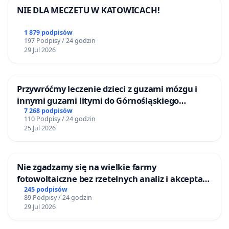
NIE DLA MECZETU W KATOWICACH!
1 879 podpisów
197 Podpisy / 24 godzin
29 Jul 2026
Przywróćmy leczenie dzieci z guzami mózgu i
innymi guzami litymi do Górnośląskiego
Centrum Zdrowia Dziecka w Katowicach
7 268 podpisów
110 Podpisy / 24 godzin
25 Jul 2026
Nie zgadzamy się na wielkie farmy
fotowoltaiczne bez rzetelnych analiz i akceptacji
mieszkańców
245 podpisów
89 Podpisy / 24 godzin
29 Jul 2026