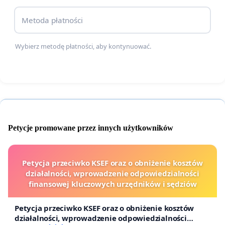
Polski, młoda osoba, kończąc szkołę podstawową,
Metoda płatności
przestaje mieć możliwość dojazdu do szkoły -
dotyczy to zwłaszcza osób z rodzin mniej
Wybierz metodę płatności, aby kontynuować.
zamożnych - co jest skandaliczną dyskryminacją, a
oprócz tego powoduje trudność w dalszym
kszatłceniu się takich osób. Osoby starsze mają
trudność w dojeździe do lekarza, czy na zakupy (już
nie wspominając o ewentualnym korzystaniu z
oferty kulturalnej).
Petycje promowane przez innych użytkowników
Petycja przeciwko KSEF oraz o obniżenie kosztów
działalności, wprowadzenie odpowiedzialności
finansowej kluczowych urzędników i sędziów
Petycja przeciwko KSEF oraz o obniżenie kosztów
działalności, wprowadzenie odpowiedzialności