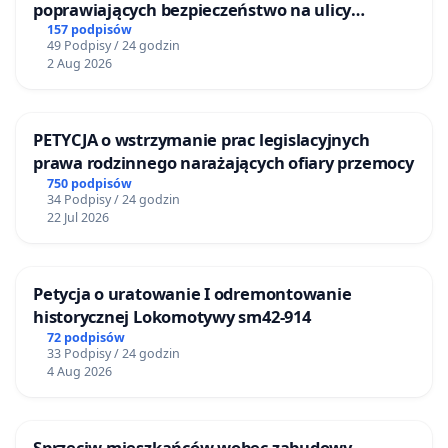
poprawiających bezpieczeństwo na ulicy
Żeromskiego w Otwocku
157 podpisów
49 Podpisy / 24 godzin
2 Aug 2026
PETYCJA o wstrzymanie prac legislacyjnych
prawa rodzinnego narażających ofiary przemocy
750 podpisów
34 Podpisy / 24 godzin
22 Jul 2026
Petycja o uratowanie I odremontowanie
historycznej Lokomotywy sm42-914
72 podpisów
33 Podpisy / 24 godzin
4 Aug 2026
Sprzeciw mieszkańców wobec zabudowy