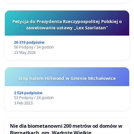
Petycja do Prezydenta Rzeczypospolitej Polskiej o
zawetowanie ustawy „Lex Szarlatan”
26 319 podpisów
56 Podpisy / 24 godzin
23 May 2026
Stop halom Hillwood w Gminie Michałowice
2 524 podpisów
53 Podpisy / 24 godzin
3 Feb 2023
Nie dla biometanowni 200 metrów od domów w
Biernatkach, gm. Wądroże Wielkie