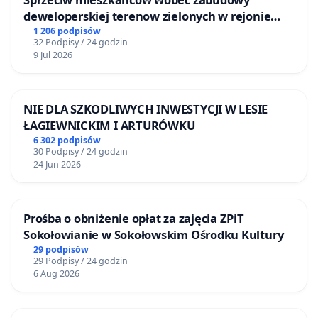
deweloperskiej terenow zielonych w rejonie
Bulwarów Straceńskich w Bielsku-Białej
1 206 podpisów
32 Podpisy / 24 godzin
9 Jul 2026
NIE DLA SZKODLIWYCH INWESTYCJI W LESIE
ŁAGIEWNICKIM I ARTURÓWKU
6 302 podpisów
30 Podpisy / 24 godzin
24 Jun 2026
Prośba o obniżenie opłat za zajęcia ZPiT
Sokołowianie w Sokołowskim Ośrodku Kultury
29 podpisów
29 Podpisy / 24 godzin
6 Aug 2026