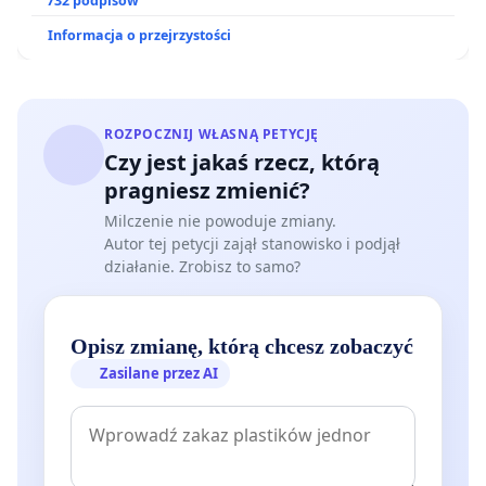
ogrody działkowe.
732 podpisów
Informacja o przejrzystości
ROZPOCZNIJ WŁASNĄ PETYCJĘ
Czy jest jakaś rzecz, którą
pragniesz zmienić?
Milczenie nie powoduje zmiany.
Autor tej petycji zajął stanowisko i podjął
działanie. Zrobisz to samo?
Opisz zmianę, którą chcesz zobaczyć
Zasilane przez AI