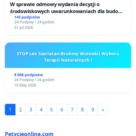
W sprawie odmowy wydania decyzji o
środowiskowych uwarunkowaniach dla budowy
zakładu wytwarzania biometanu „Krynki” w
145 podpisów
24 Podpisy / 24 godzin
Ostrowiu Południowym oraz ochrony
31 Jul 2026
mieszkańców i Puszczy Knyszyńskiej
STOP Lex Szarlatan-Brońmy Wolności Wyboru
Terapii Naturalnych !
8 068 podpisów
24 Podpisy / 24 godzin
18 May 2026
1
2
3
4
5
6
7
8
9
»
Petycjeonline.com