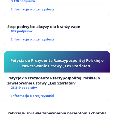
finansowej kluczowych urzędników i sędziów
3 170 podpisów
Informacja o przejrzystości
Stop podwyżce akcyzy dla branży vape
882 podpisów
Informacja o przejrzystości
Petycja do Prezydenta Rzeczypospolitej Polskiej o
zawetowanie ustawy „Lex Szarlatan”
Petycja do Prezydenta Rzeczypospolitej Polskiej o
zawetowanie ustawy „Lex Szarlatan”
26 319 podpisów
Informacja o przejrzystości
Petycja w sprawie zapewnienia pacjentom z chorobą