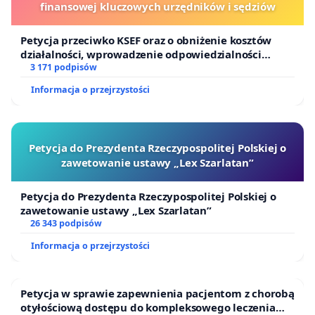
finansowej kluczowych urzędników i sędziów
która skupia się głównie na pozyskaniu surowca a
nie na ochronie bioróżnorodności i udostępnieniu
Petycja przeciwko KSEF oraz o obniżenie kosztów
lasów społeczeństwu.
działalności, wprowadzenie odpowiedzialności
finansowej kluczowych urzędników i sędziów
3 171 podpisów
Apelujemy o pilne podjęcie działań interwencyjnych
Informacja o przejrzystości
przez Ministerstwo Klimatu i Środowiska oraz
przez Dyrekcję Generalną Lasów Państwowych w
celu zabezpieczenia przed wycinką najstarszych
Petycja do Prezydenta Rzeczypospolitej Polskiej o
drzew w Polsce.
zawetowanie ustawy „Lex Szarlatan”
W imieniu inicjatywy Wspólny Las - Anna Treit
Petycja do Prezydenta Rzeczypospolitej Polskiej o
zawetowanie ustawy „Lex Szarlatan”
inicjatywa@wspolnylas
26 343 podpisów
Informacja o przejrzystości
www.wspolnylas.pl
Petycja w sprawie zapewnienia pacjentom z chorobą
otyłościową dostępu do kompleksowego leczenia