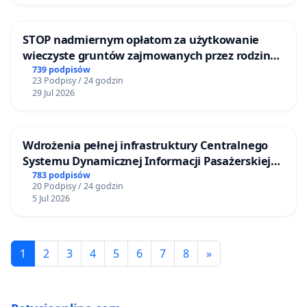
STOP nadmiernym opłatom za użytkowanie
wieczyste gruntów zajmowanych przez rodzinne
ogrody działkowe.
739 podpisów
23 Podpisy / 24 godzin
29 Jul 2026
Wdrożenia pełnej infrastruktury Centralnego
Systemu Dynamicznej Informacji Pasażerskiej
(CSDiP) na stacji kolejowej w Łomży
783 podpisów
20 Podpisy / 24 godzin
5 Jul 2026
1
2
3
4
5
6
7
8
»