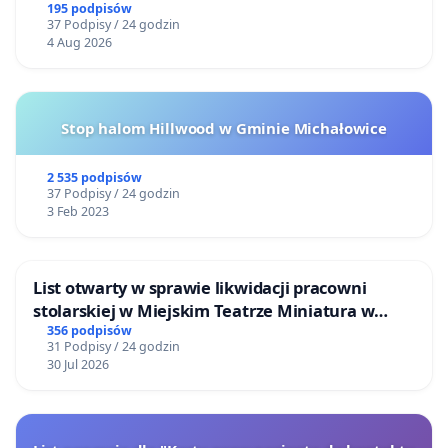
195 podpisów
37 Podpisy / 24 godzin
4 Aug 2026
Stop halom Hillwood w Gminie Michałowice
2 535 podpisów
37 Podpisy / 24 godzin
3 Feb 2023
List otwarty w sprawie likwidacji pracowni
stolarskiej w Miejskim Teatrze Miniatura w
Gdańsku
356 podpisów
31 Podpisy / 24 godzin
30 Jul 2026