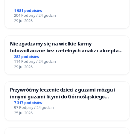
1 981 podpisów
204 Podpisy / 24 godzin
29 Jul 2026
Nie zgadzamy się na wielkie farmy
fotowoltaiczne bez rzetelnych analiz i akceptacji
mieszkańców
282 podpisów
114 Podpisy / 24 godzin
29 Jul 2026
Przywróćmy leczenie dzieci z guzami mózgu i
innymi guzami litymi do Górnośląskiego
Centrum Zdrowia Dziecka w Katowicach
7 317 podpisów
97 Podpisy / 24 godzin
25 Jul 2026