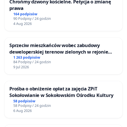
Chrońmy dzwony kościelne. Petycja o zmianę
prawa
164 podpisów
90 Podpisy / 24 godzin
4 Aug 2026
Sprzeciw mieszkańców wobec zabudowy
deweloperskiej terenow zielonych w rejonie
Bulwarów Straceńskich w Bielsku-Białej
1 263 podpisów
84 Podpisy / 24 godzin
9 Jul 2026
Prośba o obniżenie opłat za zajęcia ZPiT
Sokołowianie w Sokołowskim Ośrodku Kultury
58 podpisów
58 Podpisy / 24 godzin
6 Aug 2026