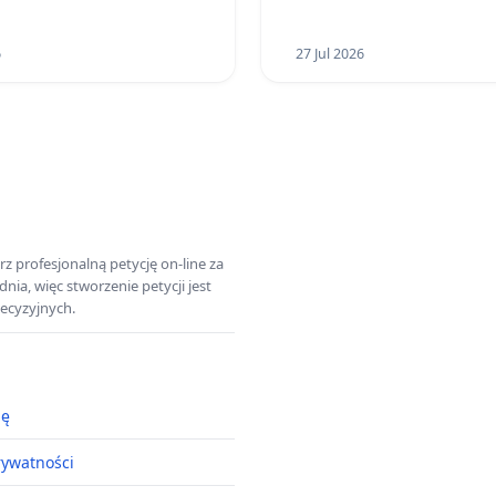
6
27 Jul 2026
z profesjonalną petycję on-line za
a, więc stworzenie petycji jest
ecyzyjnych.
ję
rywatności