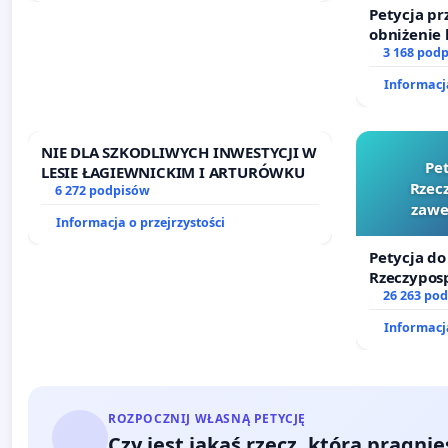
Petycja pr
obniżenie 
wprowadze
3 168 pod
finansowe
Informacja
sędziów
NIE DLA SZKODLIWYCH INWESTYCJI W
Pe
LESIE ŁAGIEWNICKIM I ARTURÓWKU
Rzecz
6 272 podpisów
zawe
Informacja o przejrzystości
Petycja do
Rzeczyposp
zawetowan
26 263 po
Informacja
ROZPOCZNIJ WŁASNĄ PETYCJĘ
Czy jest jakaś rzecz, którą pragni