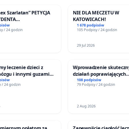
Lex Szarlatan” PETYCJA
NIE DLA MECZETU W
YDENTA
KATOWICACH!
SPOLITEJ POLSKIEJ
pisów
1 678 podpisów
y / 24 godzin
105 Podpisy / 24 godzin
29 Jul 2026
y leczenie dzieci z
Wprowadzenie skuteczn
ózgu i innymi guzami
działań poprawiających
 Górnośląskiego
bezpieczeństwo na ulicy
pisów
108 podpisów
 / 24 godzin
79 Podpisy / 24 godzin
Zdrowia Dziecka w
Żeromskiego w Otwock
ch
6
2 Aug 2026
miernym opłatom za
Zapewnijcie ciągłość lec