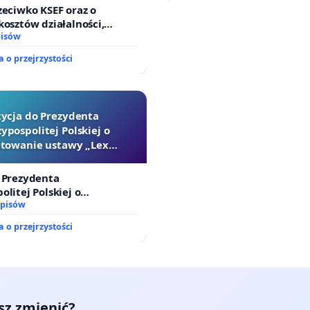
sędziów
zeciwko KSEF oraz o
kosztów działalności,
nie odpowiedzialności
pisów
j kluczowych urzędników i
 o przejrzystości
tycja do Prezydenta
ypospolitej Polskiej o
towanie ustawy „Lex
Szarlatan”
 Prezydenta
olitej Polskiej o
ie ustawy „Lex Szarlatan”
dpisów
 o przejrzystości
esz zmienić?