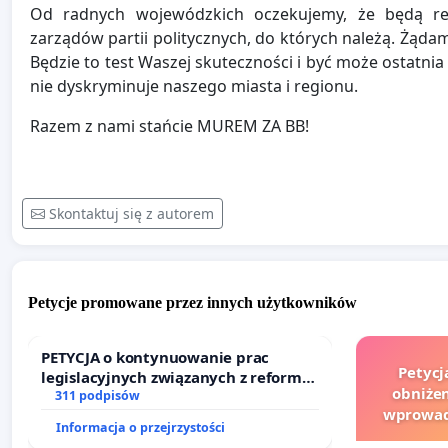
Od radnych wojewódzkich oczekujemy, że będą re
zarządów partii politycznych, do których należą. Żą
Będzie to test Waszej skuteczności i być może ostatni
nie dyskryminuje naszego miasta i regionu.
Razem z nami stańcie MUREM ZA BB!
Skontaktuj się z autorem
Petycje promowane przez innych użytkowników
PETYCJA o kontynuowanie prac
Petycj
legislacyjnych związanych z reformą
obniżen
prawa rodzinnego
311 podpisów
wprowad
Informacja o przejrzystości
finansowe