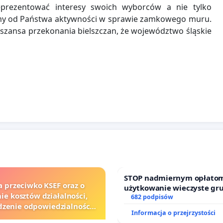
prezentować interesy swoich wyborców a nie tylko
damy od Państwa aktywności w sprawie zamkowego muru.
a szansa przekonania bielszczan, że województwo śląskie
STOP nadmiernym opłatom
a przeciwko KSEF oraz o
użytkowanie wieczyste gr
ie kosztów działalności,
zajmowanych przez rodzin
682 podpisów
zenie odpowiedzialności
działkowe.
Informacja o przejrzystości
j kluczowych urzędników i