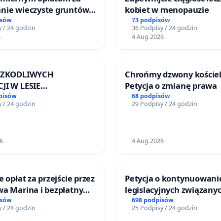
nie wieczyste gruntów
kobiet w menopauzie
ych przez rodzinne
isów
73 podpisów
 / 24 godzin
36 Podpisy / 24 godzin
ziałkowe.
6
4 Aug 2026
 SZKODLIWYCH
Chrońmy dzwony kościel
JI W LESIE
Petycja o zmianę prawa
ICKIM I ARTURÓWKU
pisów
68 podpisów
 / 24 godzin
29 Podpisy / 24 godzin
6
4 Aug 2026
e opłat za przejście przez
Petycja o kontynuowani
wa Marina i bezpłatny
legislacyjnych związanyc
 Jeziora Nyskiego dla
reformą prawa rodzinne
isów
698 podpisów
 / 24 godzin
25 Podpisy / 24 godzin
ców Gminy Nysa