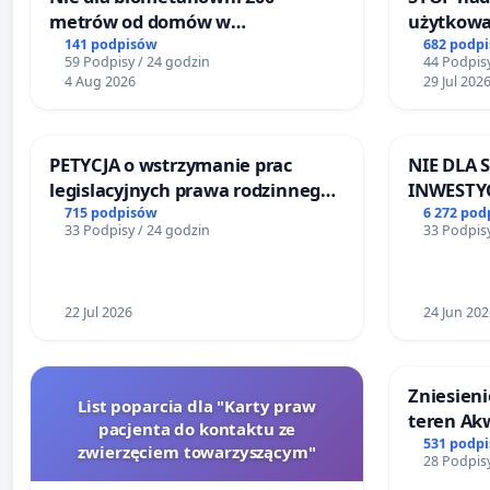
metrów od domów w
użytkowa
Biernatkach, gm. Wądroże
zajmowan
141 podpisów
682 podp
59 Podpisy / 24 godzin
44 Podpisy
Wielkie
ogrody d
4 Aug 2026
29 Jul 202
PETYCJA o wstrzymanie prac
NIE DLA
legislacyjnych prawa rodzinnego
INWESTYC
narażających ofiary przemocy
ŁAGIEWN
715 podpisów
6 272 pod
33 Podpisy / 24 godzin
33 Podpisy
22 Jul 2026
24 Jun 202
Zniesieni
List poparcia dla "Karty praw
teren Ak
pacjenta do kontaktu ze
dostęp do
531 podp
zwierzęciem towarzyszącym"
28 Podpisy
mieszkań