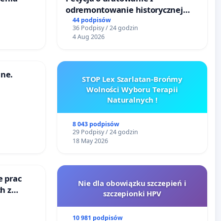
odremontowanie historycznej
Lokomotywy sm42-914
44 podpisów
36 Podpisy / 24 godzin
4 Aug 2026
ne.
STOP Lex Szarlatan-Brońmy
Wolności Wyboru Terapii
Naturalnych !
8 043 podpisów
29 Podpisy / 24 godzin
18 May 2026
e prac
Nie dla obowiązku szczepień i
h z
szczepionki HPV
go
10 981 podpisów