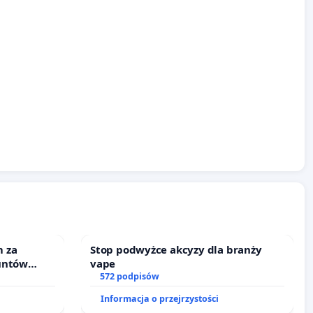
 za
Stop podwyżce akcyzy dla branży
untów
vape
ne ogrody
572 podpisów
Informacja o przejrzystości