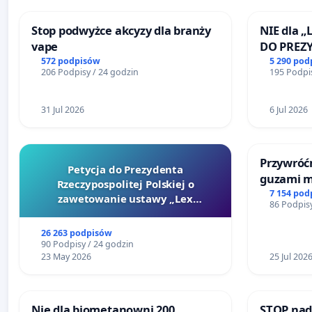
Stop podwyżce akcyzy dla branży
NIE dla „
vape
DO PREZ
RZECZYPO
572 podpisów
5 290 pod
206 Podpisy / 24 godzin
195 Podpis
31 Jul 2026
6 Jul 2026
Przywróćm
Petycja do Prezydenta
guzami m
Rzeczypospolitej Polskiej o
litymi do
7 154 pod
zawetowanie ustawy „Lex
86 Podpisy
Centrum 
Szarlatan”
Katowica
26 263 podpisów
90 Podpisy / 24 godzin
23 May 2026
25 Jul 202
Nie dla biometanowni 200
STOP nad