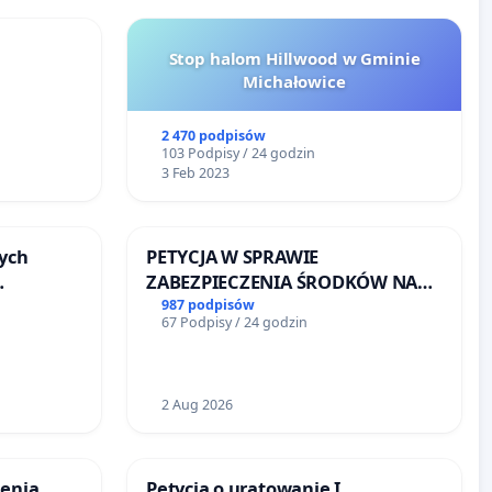
Stop halom Hillwood w Gminie
Michałowice
2 470 podpisów
103 Podpisy / 24 godzin
3 Feb 2023
ych
PETYCJA W SPRAWIE
ZABEZPIECZENIA ŚRODKÓW NA
FUNKCJONOWANIE SCHRONISKA
987 podpisów
67 Podpisy / 24 godzin
u
DLA BEZDOMNYCH ZWIERZĄT W
SKARYSZEWIE
2 Aug 2026
zenia
Petycja o uratowanie I