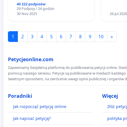
40 222 podpisów
29 Podpisy / 24 godzin
30 Nov 2025
26 Jul 202
1
2
3
4
5
6
7
8
9
10
»
Petycjeonline.com
Zapewniamy bezpłatną platformę do publikowania petycji online. Stwór
pomocą naszego serwisu. Petycje są publikowane w mediach każdego dni
świetnym sposobem, na zwrócenie uwagi opinii publicznej i organów d
Poradniki
Więcej
Jak rozpocząć petycję online
Złóż petyc
Jak napisać petycję?
polityka p