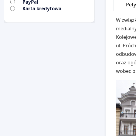
PayPal
Pety
Karta kredytowa
W związk
medialny
Kolejowe
ul. Próc
odbudow
oraz ogó
wobec pr