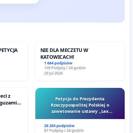
 PETYCJA
NIE DLA MECZETU W
KATOWICACH!
SKIEJ
1 684 podpisów
109 Podpisy / 24 godzin
29 Jul 2026
eci z
Petycja do Prezydenta
 guzami
Rzeczypospolitej Polskiej o
o
zawetowanie ustawy „Lex
ka w
Szarlatan”
26 264 podpisów
87 Podpisy / 24 godzin