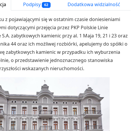
cja
Podpisy
Dodatkowa widzialność
62
u z pojawiającymi się w ostatnim czasie doniesieniami
mi dotyczącymi przejęcia przez PKP Polskie Linie
 S.A. zabytkowych kamienic przy al. 1 Maja 19, 21 i 23 oraz
hnika 44 oraz ich możliwej rozbiórki, apelujemy do spółki o
ę zabytkowych kamienic w przypadku ich wyburzenia
lnie, o przedstawienie jednoznacznego stanowiska
zyszłości wskazanych nieruchomości.