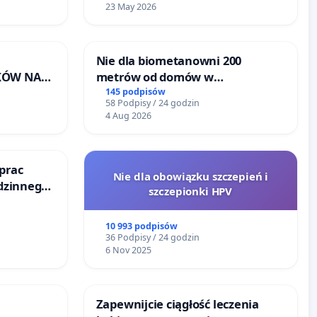
23 May 2026
Nie dla biometanowni 200
KÓW NA
metrów od domów w
RONISKA
Biernatkach, gm. Wądroże
145 podpisów
58 Podpisy / 24 godzin
ERZĄT W
Wielkie
4 Aug 2026
prac
Nie dla obowiązku szczepień i
odzinnego
szczepionki HPV
zemocy
10 993 podpisów
36 Podpisy / 24 godzin
6 Nov 2025
Zapewnijcie ciągłość leczenia