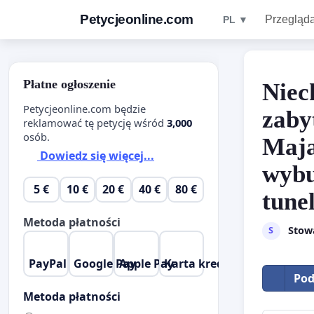
Petycjeonline.com
Przegląda
PL ▼
Płatne ogłoszenie
Niec
Petycjeonline.com będzie
zaby
reklamować tę petycję wśród
3,000
osób.
Maja
Dowiedz się więcej...
wybu
5 €
10 €
20 €
40 €
80 €
tune
Metoda płatności
Stow
S
PayPal
Google Pay
Apple Pay
Karta kredytowa
Pod
Metoda płatności