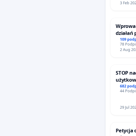
3 Feb 20
ich trwa
robót bu
zakresie
Wprowad
budowa 
działań
całkowit
bezpiecz
109 pod
78 Podpi
Żeromsk
2 Aug 20
Co istot
technicz
kosztown
STOP na
zarówno 
użytkow
stały si
zajmowa
682 pod
44 Podpi
ogrody 
odnowio
Trudno z
29 Jul 20
niedawno
dziś mia
Petycja 
ich odb