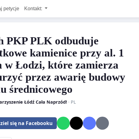
j petycje
Kontakt:
h PKP PLK odbuduje
tkowe kamienice przy al. 1
 w Łodzi, które zamierza
rzyć przez awarię budowy
lu średnicowego
arzyszenie Łódź Cała Naprzód!
· PL
ziel się na Facebooku