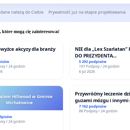
ożonej w rejonie alei Tadeusza Kościuszki i ulic: 6
 dane należą do Ciebie
Prywatność już na etapie projektowania
, Generała Lucjana Żeligowskiego, św. Jerzego,
ej, Legionów, Zachodniej i Wólczańskiej, przyjętego
dę Miejską w Łodzi uchwałą nr VI/211/19 z dnia 6 marca
, które mogą cię zainteresować
Zgodnie z rysunkiem planu przedmiotowe nieruchomości
 się w zasięgu wyznaczonej w dokumencie strefy B -
wyżce akcyzy dla branży
NIE dla „Lex Szarlatan”
DO PREZYDENTA
konserwatorskiej układów przestrzennych oraz
RZECZYPOSPOLITEJ POL
pisów
5 292 podpisów
 i ich otoczenia, obejmującej fragment historycznego,
isy / 24 godzin
197 Podpisy / 24 godzin
26
6 Jul 2026
go do gminnej ewidencji zabytków układu
ennego „Dzielnica Wiązowa”.
Przywróćmy leczenie dzi
jący plan chroni rozplanowanie tego fragmentu miasta,
halom Hillwood w Gminie
guzami mózgu i innymi
nierozerwalną częścią są również budynki znajdujące się
Michałowice
litymi do Górnośląskieg
7 162 podpisów
ach al. 1 Maja i ul. Próchnika. Ponadto, w § 6 pkt 4 planu
88 Podpisy / 24 godzin
Centrum Zdrowia Dziec
odpisów
 ochronę zabytków wpisanych do gminnej ewidencji
Katowicach
isy / 24 godzin
, w tym przedmiotowych kamienic poprzez m.in. nakaz