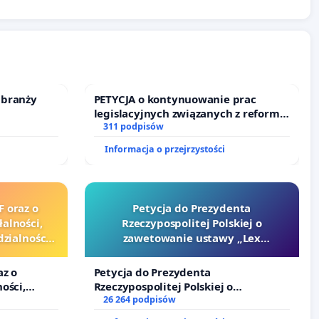
 branży
PETYCJA o kontynuowanie prac
legislacyjnych związanych z reformą
prawa rodzinnego
311 podpisów
Informacja o przejrzystości
F oraz o
Petycja do Prezydenta
alności,
Rzeczypospolitej Polskiej o
zialności
zawetowanie ustawy „Lex
urzędników
Szarlatan”
az o
Petycja do Prezydenta
ości,
Rzeczypospolitej Polskiej o
alności
zawetowanie ustawy „Lex Szarlatan”
26 264 podpisów
zędników i