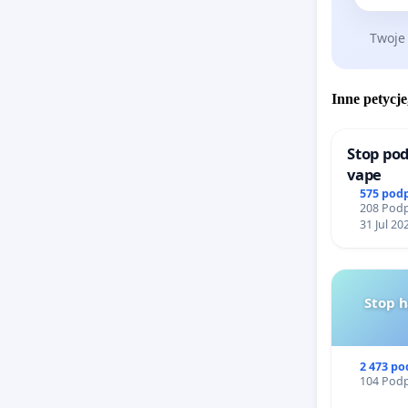
Łodzi poł
Twoje
Sierpnia
Cmentarn
przez Ra
Inne petycje
2019 r. 
znajdują
Stop pod
vape
ochrony 
575 pod
zabytków
208 Podp
31 Jul 20
wpisane
przestrz
Obowiązu
Stop 
którego 
w pierzej
2 473 p
ustalono
104 Podp
zabytków