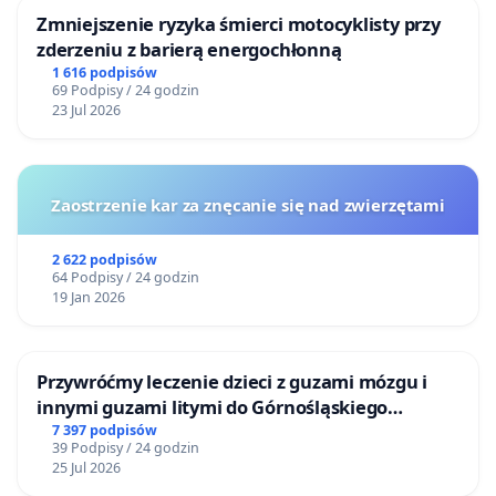
Zmniejszenie ryzyka śmierci motocyklisty przy
zderzeniu z barierą energochłonną
1 616 podpisów
69 Podpisy / 24 godzin
23 Jul 2026
Zaostrzenie kar za znęcanie się nad zwierzętami
2 622 podpisów
64 Podpisy / 24 godzin
19 Jan 2026
Przywróćmy leczenie dzieci z guzami mózgu i
innymi guzami litymi do Górnośląskiego
Centrum Zdrowia Dziecka w Katowicach
7 397 podpisów
39 Podpisy / 24 godzin
25 Jul 2026