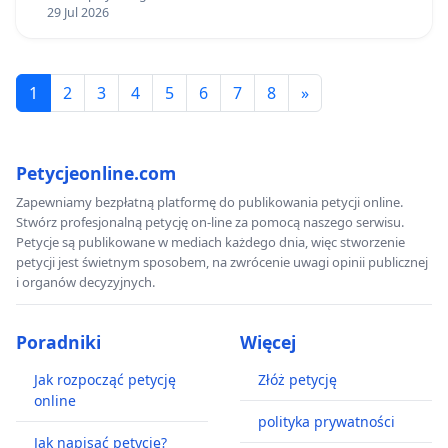
29 Jul 2026
1
2
3
4
5
6
7
8
»
Petycjeonline.com
Zapewniamy bezpłatną platformę do publikowania petycji online.
Stwórz profesjonalną petycję on-line za pomocą naszego serwisu.
Petycje są publikowane w mediach każdego dnia, więc stworzenie
petycji jest świetnym sposobem, na zwrócenie uwagi opinii publicznej
i organów decyzyjnych.
Poradniki
Więcej
Jak rozpocząć petycję
Złóż petycję
online
polityka prywatności
Jak napisać petycję?