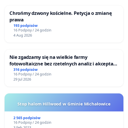
Chrońmy dzwony kościelne. Petycja o zmianę
prawa
193 podpisów
16 Podpisy / 24 godzin
4 Aug 2026
Nie zgadzamy się na wielkie farmy
fotowoltaiczne bez rzetelnych analiz i akceptacji
mieszkańców
316 podpisów
16 Podpisy / 24 godzin
29 Jul 2026
Stop halom Hillwood w Gminie Michałowice
2 565 podpisów
16 Podpisy / 24 godzin
3 Feb 2023