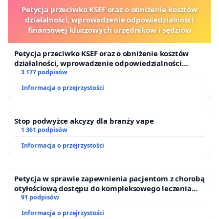
Petycja przeciwko KSEF oraz o obniżenie kosztów
działalności, wprowadzenie odpowiedzialności
finansowej kluczowych urzędników i sędziów
Petycja przeciwko KSEF oraz o obniżenie kosztów
działalności, wprowadzenie odpowiedzialności
finansowej kluczowych urzędników i sędziów
3 177 podpisów
Informacja o przejrzystości
Stop podwyżce akcyzy dla branży vape
1 361 podpisów
Informacja o przejrzystości
Petycja w sprawie zapewnienia pacjentom z chorobą
otyłościową dostępu do kompleksowego leczenia
oraz programów profilaktycznych.
91 podpisów
Informacja o przejrzystości