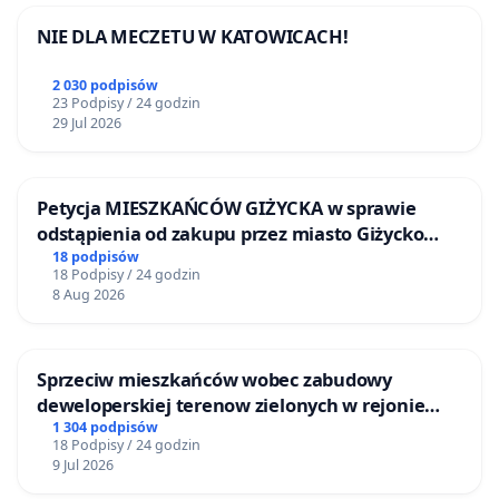
NIE DLA MECZETU W KATOWICACH!
2 030 podpisów
23 Podpisy / 24 godzin
29 Jul 2026
Petycja MIESZKAŃCÓW GIŻYCKA w sprawie
odstąpienia od zakupu przez miasto Giżycko
nieruchomości położonej nad jeziorem Niegocin
18 podpisów
18 Podpisy / 24 godzin
8 Aug 2026
Sprzeciw mieszkańców wobec zabudowy
deweloperskiej terenow zielonych w rejonie
Bulwarów Straceńskich w Bielsku-Białej
1 304 podpisów
18 Podpisy / 24 godzin
9 Jul 2026