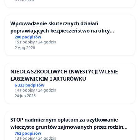
Wprowadzenie skutecznych działań
poprawiających bezpieczeństwo na ulicy
Żeromskiego w Otwocku
200 podpisów
15 Podpisy / 24 godzin
2 Aug 2026
NIE DLA SZKODLIWYCH INWESTYCJI W LESIE
ŁAGIEWNICKIM I ARTURÓWKU
6 333 podpisów
14 Podpisy / 24 godzin
24 Jun 2026
STOP nadmiernym opłatom za użytkowanie
wieczyste gruntów zajmowanych przez rodzinne
ogrody działkowe.
762 podpisów
13 Podpisy / 24 godzin