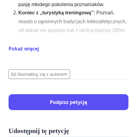
pasję młodego pokolenia poznaniaków.
Koniec z „turystyką treningową”:
Poznań,
miasto o ogromnych tradycjach lekkoatletycznych,
od dekad nie posiada hali z okólną bieżnią 200m.
Nasi zawodnicy, w tym medaliści mistrzostw
Pokaż więcej
świata i Europy, zimą muszą wyjeżdżać do Spały,
Torunia czy zagranicę. To marnowanie pieniędzy
podatników i czasu zawodników.
Skontaktuj się z autorem
Golęcin to dom sportu, nie tylko park:
Od
dziesięcioleci Golęcin pełni funkcję sportową.
Budowa hali w tym miejscu to naturalna
Podpisz petycję
kontynuacja rozwoju tego kompleksu.
Infrastruktura sportowa i zieleń mogą współistnieć,
co pokazują nowoczesne obiekty w całej Europie.
Udostępnij tę petycję