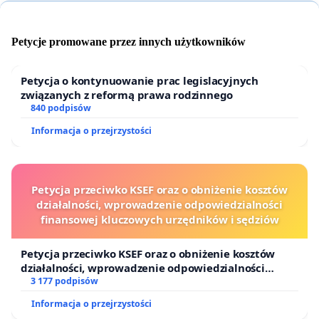
Mieszkańca i formą docenienia lokalnej
wspólnoty.
Petycje promowane przez innych użytkowników
Brak strat dla budżetu Spółki:
Skoro parkingi
poza sezonem są w dużej mierze
niewykorzystane, wprowadzenie darmowego
Petycja o kontynuowanie prac legislacyjnych
związanych z reformą prawa rodzinnego
parkowania dla ograniczonej grupy (tylko
840 podpisów
mieszkańców) nie spowoduje utraty
przychodów od turystów, których w tym czasie
Informacja o przejrzystości
jest niewielu, a ożywi infrastrukturę miejską.
Ekologia i bezpieczeństwo:
Zmniejszenie
zjawiska "krążenia" po mieście w poszukiwaniu
Petycja przeciwko KSEF oraz o obniżenie kosztów
darmowego miejsca na ciasnych osiedlach
działalności, wprowadzenie odpowiedzialności
wpłynie na redukcję spalin i poprawi
finansowej kluczowych urzędników i sędziów
bezpieczeństwo pieszych na terenach
zamieszkałych.
Petycja przeciwko KSEF oraz o obniżenie kosztów
działalności, wprowadzenie odpowiedzialności
Wierzę, że wprowadzenie proponowanych zmian
finansowej kluczowych urzędników i sędziów
3 177 podpisów
spotka się z aprobatą Rady Miasta i będzie
Informacja o przejrzystości