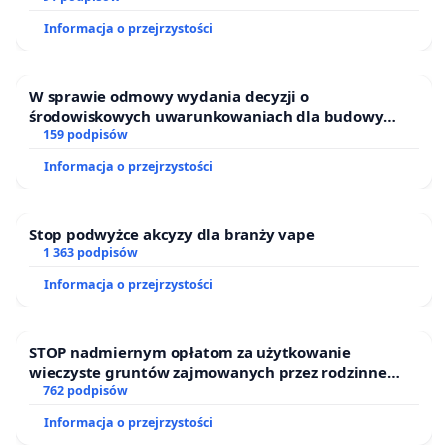
Informacja o przejrzystości
W sprawie odmowy wydania decyzji o
środowiskowych uwarunkowaniach dla budowy
zakładu wytwarzania biometanu „Krynki” w
159 podpisów
Ostrowiu Południowym oraz ochrony mieszkańców i
Informacja o przejrzystości
Puszczy Knyszyńskiej
Stop podwyżce akcyzy dla branży vape
1 363 podpisów
Informacja o przejrzystości
STOP nadmiernym opłatom za użytkowanie
wieczyste gruntów zajmowanych przez rodzinne
ogrody działkowe.
762 podpisów
Informacja o przejrzystości