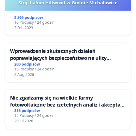
Stop halom Hillwood w Gminie Michałowice
2 565 podpisów
16 Podpisy / 24 godzin
3 Feb 2023
Wprowadzenie skutecznych działań
poprawiających bezpieczeństwo na ulicy
Żeromskiego w Otwocku
200 podpisów
15 Podpisy / 24 godzin
2 Aug 2026
Nie zgadzamy się na wielkie farmy
fotowoltaiczne bez rzetelnych analiz i akceptacji
mieszkańców
316 podpisów
15 Podpisy / 24 godzin
29 Jul 2026