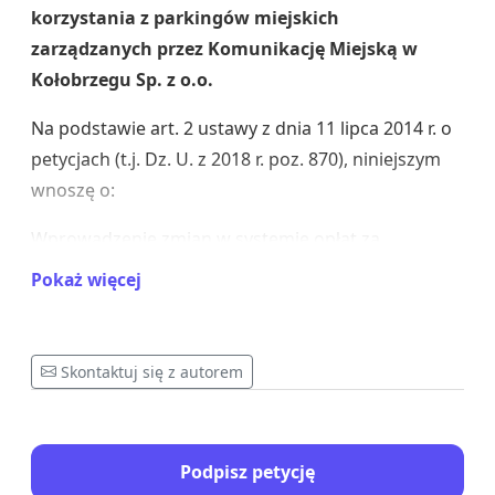
korzystania z parkingów miejskich
zarządzanych przez Komunikację Miejską w
Kołobrzegu Sp. z o.o.
Na podstawie art. 2 ustawy z dnia 11 lipca 2014 r. o
petycjach (t.j. Dz. U. z 2018 r. poz. 870), niniejszym
wnoszę o:
Wprowadzenie zmian w systemie opłat za
parkowanie na parkingach miejskich:
Parking
Pokaż więcej
Amfiteatr, Bałtycka - centrum przesiadkowe,
Kasprowicza, Okopowa, Śliwińskiego
,
zarządzanych przez spółkę miejską Komunikacja
Skontaktuj się z autorem
Miejska w Kołobrzegu Sp. z o.o. , polegających
na
ustanowieniu zerowej stawki opłat dla
mieszkańców Gminy Miasto Kołobrzeg,
Podpisz petycję
legitymujących się ważną Kołobrzeską Kartą