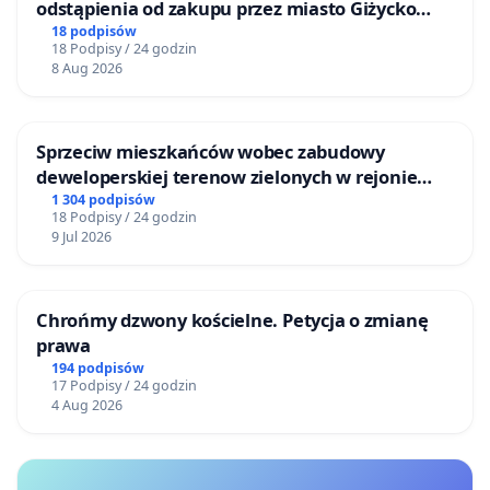
odstąpienia od zakupu przez miasto Giżycko
nieruchomości położonej nad jeziorem Niegocin
18 podpisów
18 Podpisy / 24 godzin
8 Aug 2026
Sprzeciw mieszkańców wobec zabudowy
deweloperskiej terenow zielonych w rejonie
Bulwarów Straceńskich w Bielsku-Białej
1 304 podpisów
18 Podpisy / 24 godzin
9 Jul 2026
Chrońmy dzwony kościelne. Petycja o zmianę
prawa
194 podpisów
17 Podpisy / 24 godzin
4 Aug 2026