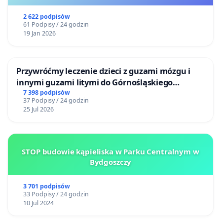
2 622 podpisów
61 Podpisy / 24 godzin
19 Jan 2026
Przywróćmy leczenie dzieci z guzami mózgu i
innymi guzami litymi do Górnośląskiego
Centrum Zdrowia Dziecka w Katowicach
7 398 podpisów
37 Podpisy / 24 godzin
25 Jul 2026
STOP budowie kąpieliska w Parku Centralnym w
Bydgoszczy
3 701 podpisów
33 Podpisy / 24 godzin
10 Jul 2024