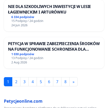
NIE DLA SZKODLIWYCH INWESTYCJI W LESIE
ŁAGIEWNICKIM I ARTURÓWKU
6 334 podpisów
15 Podpisy / 24 godzin
24 Jun 2026
PETYCJA W SPRAWIE ZABEZPIECZENIA ŚRODKÓW
NA FUNKCJONOWANIE SCHRONISKA DLA
BEZDOMNYCH ZWIERZĄT W SKARYSZEWIE
1 030 podpisów
13 Podpisy / 24 godzin
2 Aug 2026
1
2
3
4
5
6
7
8
»
Petycjeonline.com