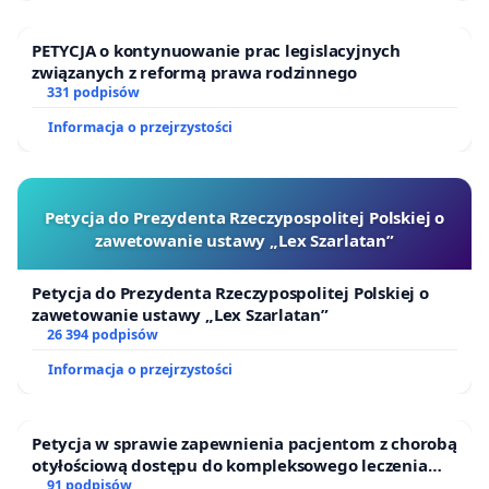
dowodem na to, że samorząd realnie dba o
interesy mieszkańców.
PETYCJA o kontynuowanie prac legislacyjnych
związanych z reformą prawa rodzinnego
331 podpisów
Informacja o przejrzystości
Petycja do Prezydenta Rzeczypospolitej Polskiej o
zawetowanie ustawy „Lex Szarlatan”
Petycja do Prezydenta Rzeczypospolitej Polskiej o
zawetowanie ustawy „Lex Szarlatan”
26 394 podpisów
Informacja o przejrzystości
Petycja w sprawie zapewnienia pacjentom z chorobą
otyłościową dostępu do kompleksowego leczenia
oraz programów profilaktycznych.
91 podpisów