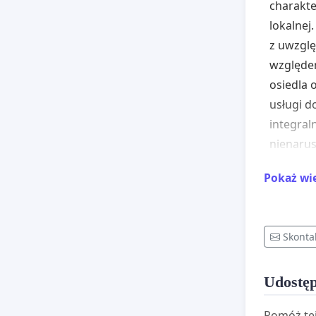
charakte
lokalnej
z uwzglę
względem
osiedla 
usługi d
integral
nienarus
W naszym
Pokaż wi
Kozanów 
obszarze
zagrożeń
Skonta
nie tylk
retencję
Udostęp
skutki m
lokalne
Pomóż tej