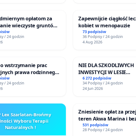
dmiernym opłatom za
Zapewnijcie ciągłość le
anie wieczyste gruntów
kobiet w menopauzie
nych przez rodzinne
pisów
73 podpisów
sy / 24 godzin
36 Podpisy / 24 godzin
działkowe.
26
4 Aug 2026
 o wstrzymanie prac
NIE DLA SZKODLIWYCH
yjnych prawa rodzinnego
INWESTYCJI W LESIE
cych ofiary przemocy
ŁAGIEWNICKIM I ART
pisów
6 272 podpisów
sy / 24 godzin
34 Podpisy / 24 godzin
26
24 Jun 2026
Zniesienie opłat za prze
 Lex Szarlatan-Brońmy
teren Akwa Marina i be
ności Wyboru Terapii
dostęp do Jeziora Nyski
531 podpisów
Naturalnych !
28 Podpisy / 24 godzin
mieszkańców Gminy Ny