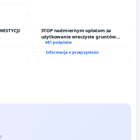
WESTYCJI
STOP nadmiernym opłatom za
użytkowanie wieczyste gruntów
zajmowanych przez rodzinne ogrody
681 podpisów
działkowe.
Informacja o przejrzystości
?