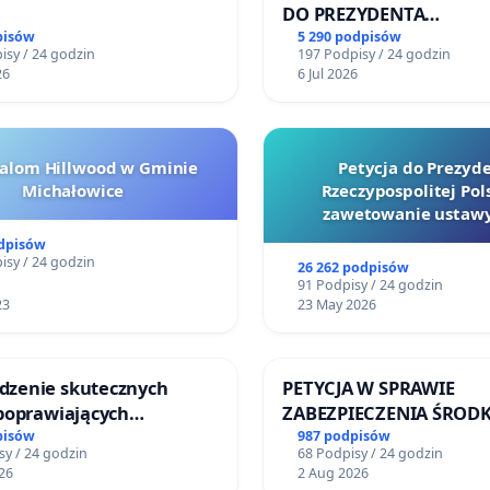
iarowej infrastruktury sportowej i terenów zielonych, a
DO PREZYDENTA
RZECZYPOSPOLITEJ POL
pisów
5 290 podpisów
jne blokowisko.
isy / 24 godzin
197 Podpisy / 24 godzin
26
6 Jul 2026
cławinki o wrocławianie, liczymy na to, że będą Państwo
ntnie reprezentowali interes mieszkańców oraz
i związane ze zrównoważonym rozwojem i ochroną
halom Hillwood w Gminie
Petycja do Prezyd
 przestrzeni. Wierzymy, że w tej sprawie staniecie
Michałowice
Rzeczypospolitej Pols
po stronie mieszkańców i przyrody, a nie
zawetowanie ustawy
Szarlatan”
rminowego interesu dewelopera. Liczymy na rzetelną i
odpisów
isy / 24 godzin
26 262 podpisów
zialną decyzję, która pozwoli naszemu osiedlu zachować
91 Podpisy / 24 godzin
kalny charakter i wartości, które są dla nas wszystkich
23
23 May 2026
e.
ami szacunku,
zenie skutecznych
PETYCJA W SPRAWIE
 poprawiających
ZABEZPIECZENIA ŚROD
cy i sympatycy pięknego osiedla Kozanów
eństwo na ulicy
FUNKCJONOWANIE SCH
pisów
987 podpisów
sy / 24 godzin
68 Podpisy / 24 godzin
iego w Otwocku
DLA BEZDOMNYCH ZWI
26
2 Aug 2026
SKARYSZEWIE