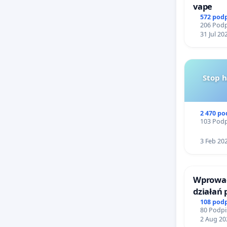
pełnowym
vape
572 pod
nie kole
206 Podp
31 Jul 20
Jako wro
konsekwe
wartośc
Stop 
wspólnej
Państwo 
krótkote
2 470 p
103 Podp
odpowied
jego uni
3 Feb 20
bezcenn
Z wyraz
Wprowad
działań
mieszkań
bezpiecz
108 pod
80 Podpi
Żeromsk
2 Aug 20