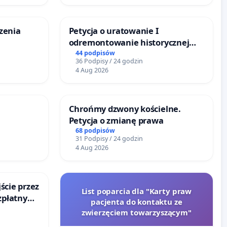
czenia
Petycja o uratowanie I
odremontowanie historycznej
Lokomotywy sm42-914
44 podpisów
36 Podpisy / 24 godzin
4 Aug 2026
Chrońmy dzwony kościelne.
Petycja o zmianę prawa
URÓWKU
68 podpisów
31 Podpisy / 24 godzin
4 Aug 2026
jście przez
List poparcia dla "Karty praw
zpłatny
pacjenta do kontaktu ze
ego dla
zwierzęciem towarzyszącym"
sa