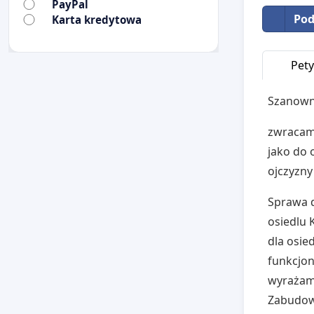
PayPal
Pod
Karta kredytowa
Pety
Szanown
zwracamy
jako do 
ojczyzny
Sprawa d
osiedlu
dla osie
funkcjon
wyrażamy
Zabudowa