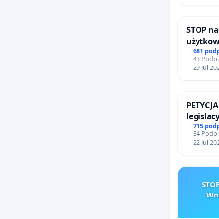
STOP na
użytkow
zajmowa
681 pod
43 Podpi
ogrody 
29 Jul 20
PETYCJA
legislac
narażają
715 pod
34 Podpi
22 Jul 20
STOP
Wol