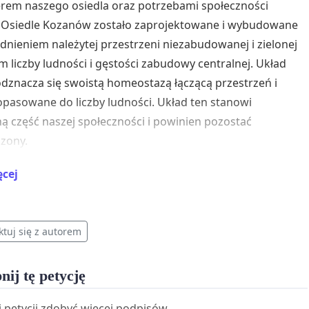
rem naszego osiedla oraz potrzebami społeczności
. Osiedle Kozanów zostało zaprojektowane i wybudowane
dnieniem należytej przestrzeni niezabudowanej i zielonej
 liczby ludności i gęstości zabudowy centralnej. Układ
odznacza się swoistą homeostazą łączącą przestrzeń i
opasowane do liczby ludności. Układ ten stanowi
ną część naszej społeczności i powinien pozostać
zony.
 przekonaniu istotne jest także położenie tego terenu –
ęcej
znajduje się w bezpośrednim sąsiedztwie Odry, na
 o wysokiej wrażliwości hydrologicznej i znanej historii
 powodziowych. Tereny zielone w tej części miasta pełnią
ktuj się z autorem
o funkcję rekreacyjną, ale również przyrodniczą: wspierają
 wód opadowych, przewietrzanie osiedla oraz ograniczają
nij tę petycję
iejskiej wyspy ciepła. Są również ważnym elementem
go ekosystemu i naturalnym buforem pomiędzy
 petycji zdobyć więcej podpisów.