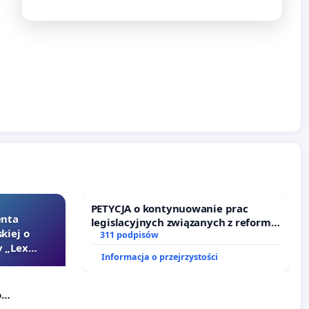
PETYCJA o kontynuowanie prac
enta
legislacyjnych związanych z reformą
kiej o
prawa rodzinnego
311 podpisów
 „Lex
Informacja o przejrzystości
o
Szarlatan”