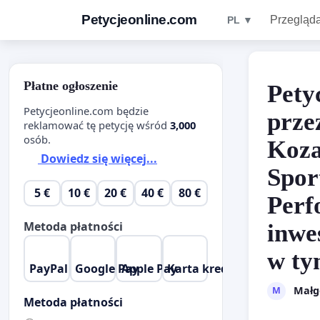
Petycjeonline.com
Przegląda
PL ▼
Płatne ogłoszenie
Pety
Petycjeonline.com będzie
prze
reklamować tę petycję wśród
3,000
osób.
Koza
Dowiedz się więcej...
Spor
5 €
10 €
20 €
40 €
80 €
Perf
Metoda płatności
inwe
w ty
PayPal
Google Pay
Apple Pay
Karta kredytowa
Małg
M
Metoda płatności