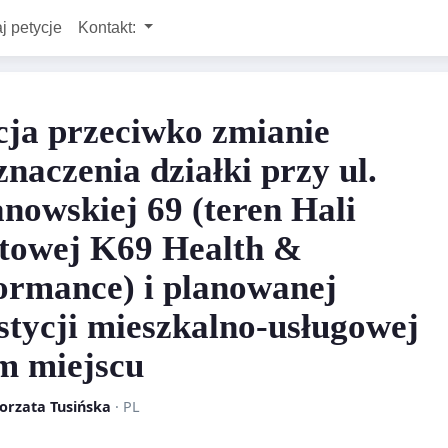
j petycje
Kontakt:
cja przeciwko zmianie
znaczenia działki przy ul.
nowskiej 69 (teren Hali
towej K69 Health &
ormance) i planowanej
stycji mieszkalno-usługowej
m miejscu
orzata Tusińska
· PL