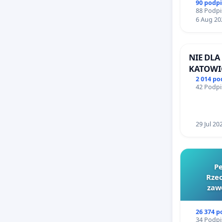
90 podp
88 Podpi
6 Aug 20
NIE DLA
KATOWI
2 014 p
42 Podpi
29 Jul 20
Pe
Rzec
zaw
26 374 
34 Podpi