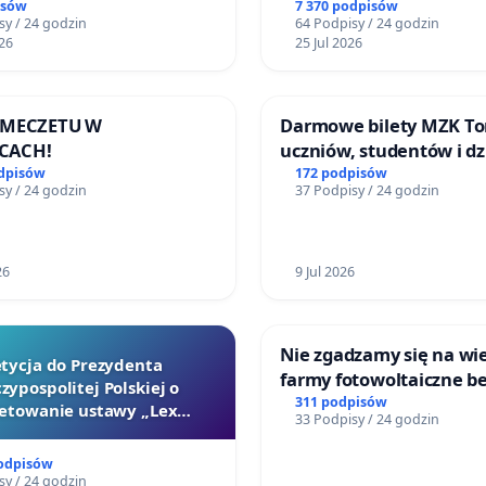
litymi do Górnośląskieg
isów
7 370 podpisów
sy / 24 godzin
64 Podpisy / 24 godzin
Centrum Zdrowia Dziec
26
25 Jul 2026
Katowicach
 MECZETU W
Darmowe bilety MZK To
CACH!
uczniów, studentów i dz
odpisów
172 podpisów
sy / 24 godzin
37 Podpisy / 24 godzin
26
9 Jul 2026
Nie zgadzamy się na wie
tycja do Prezydenta
farmy fotowoltaiczne b
zypospolitej Polskiej o
rzetelnych analiz i akce
311 podpisów
etowanie ustawy „Lex
33 Podpisy / 24 godzin
mieszkańców
Szarlatan”
podpisów
sy / 24 godzin