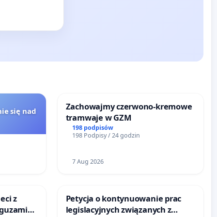
Zachowajmy czerwono-kremowe
ie się nad
tramwaje w GZM
198 podpisów
198 Podpisy / 24 godzin
7 Aug 2026
eci z
Petycja o kontynuowanie prac
 guzami
legislacyjnych związanych z