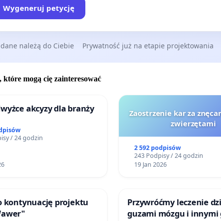
Wygeneruj petycję
 prosimy o ponowne przeanalizowanie zastosowania
nie śmiertelnych rozwiązań oraz położenie nacisku na
 społeczeństwa w zakresie kontaktów z dzikimi
 dane należą do Ciebie
Prywatność już na etapie projektowania
ami na terenie miasta. Wnosimy o powołanie zespołu
w i wdrożenie w pierwszej kolejności programu
jnego dla mieszkańców i szczelnych pojemników na
, które mogą cię zainteresować
raz zakazu dokarmiania dzikich zwierząt.
wyżce akcyzy dla branży
Zaostrzenie kar za znęcan
j podpisani:
zwierzętami
odpisów
isy / 24 godzin
2 592 podpisów
243 Podpisy / 24 godzin
26
19 Jan 2026
o kontynuację projektu
Przywróćmy leczenie dzi
Wawer"
guzami mózgu i innymi