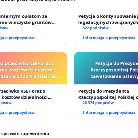
i innych miast pokazują, że liczebność wraca do
ych poziomów w ciągu 1–3 lat.
miernym opłatom za
Petycja o kontynuowanie 
nie wieczyste gruntów
legislacyjnych związanych
ych przez rodzinne ogrody
isów
prawa rodzinnego
822 podpisów
goterminowej skuteczności bez zarządzania
.
ja o przejrzystości
Informacja o przejrzystości
skiem.
liza programów zarządzania dzikami w miastach
kich wskazuje, że jedynym trwale skutecznym podejściem
ja przeciwko KSEF oraz o
Petycja do Prezyd
aniczenie dostępu do pożywienia (zamknięte pojemniki na
nie kosztów działalności,
Rzeczypospolitej Pols
zakaz dokarmiania) oraz blokowanie korytarzy
zenie odpowiedzialności
zawetowanie ustawy
wej kluczowych urzędników
Szarlatan”
nych. Sam odstrzał bez działań prewencyjnych nie
i sędziów
rzeciwko KSEF oraz o
Petycja do Prezydenta
 liczby konfliktów człowiek–zwierzę.
 kosztów działalności,
Rzeczypospolitej Polskiej 
enie odpowiedzialności
dpisów
zawetowanie ustawy „Lex 
26 374 podpisów
ie struktury socjalnej po odstrzale.
ej kluczowych urzędników i
ja o przejrzystości
Informacja o przejrzystości
ją w stabilnych grupach rodzinnych kierowanych przez
zone samice. Selektywny lub masowy odstrzał
w sprawie zapewnienia
izuje te grupy - młode osobniki bez liderki grupy wędrują