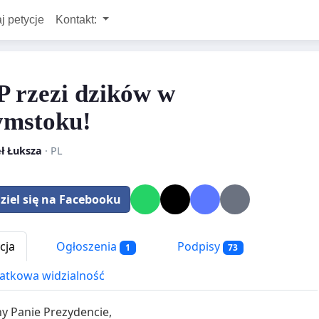
j petycje
Kontakt:
 rzezi dzików w
ymstoku!
ł Łuksza
· PL
ziel się na Facebooku
cja
Ogłoszenia
Podpisy
1
73
tkowa widzialność
y Panie Prezydencie,