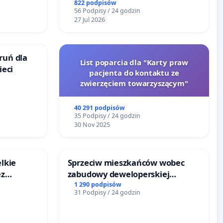
o
reformą prawa rodzinnego
822 podpisów
56 Podpisy / 24 godzin
ka w
27 Jul 2026
ruń dla
List poparcia dla "Karty praw
ieci
pacjenta do kontaktu ze
zwierzęciem towarzyszącym"
40 291 podpisów
35 Podpisy / 24 godzin
30 Nov 2025
lkie
Sprzeciw mieszkańców wobec
ez
zabudowy deweloperskiej
ptacji
terenow zielonych w rejonie
1 290 podpisów
31 Podpisy / 24 godzin
Bulwarów Straceńskich w
Bielsku-Białej