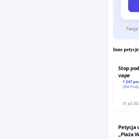
Dlatego
innych, 
edukację
Twoje
zwierzęt
ekspertó
edukacy
Inne petycje
odpady o
Stop pod
My, niże
vape
1 247 p
284 Podp
31 Jul 20
Petycja 
„Plaża 