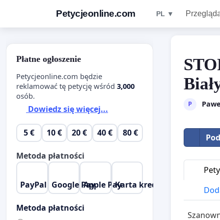
Petycjeonline.com
Przegląda
PL ▼
Płatne ogłoszenie
STOP
Petycjeonline.com będzie
Biał
reklamować tę petycję wśród
3,000
osób.
Pawe
P
Dowiedz się więcej...
5 €
10 €
20 €
40 €
80 €
Pod
Metoda płatności
Pety
PayPal
Google Pay
Apple Pay
Karta kredytowa
Doda
Metoda płatności
Szanown