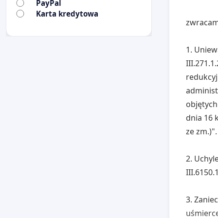
PayPal
Karta kredytowa
zwracamy
1. Uniew
III.271.
redukcyj
administ
objętych
dnia 16 k
ze zm.)".
2. Uchyl
III.6150.
3. Zanie
uśmierce