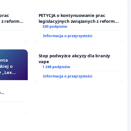
prac
PETYCJA o kontynuowanie prac
 z reformą
legislacyjnych związanych z reformą
prawa rodzinnego
330 podpisów
Informacja o przejrzystości
Stop podwyżce akcyzy dla branży
enta
vape
kiej o
1 248 podpisów
 „Lex
Informacja o przejrzystości
o
Szarlatan”