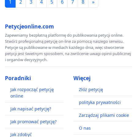
1
2
3
4
5
6
7
8
»
Petycjeonline.com
Zapewniamy bezpłatną platformę do publikowania petycji online.
Stwórz profesjonalną petycję on-line za pomocą naszego serwisu.
Petycje są publikowane w mediach każdego dnia, więc stworzenie
petycji jest świetnym sposobem, na zwrócenie uwagi opinii publicznej
i organów decyzyjnych.
Poradniki
Więcej
Jak rozpocząć petycję
Złóż petycję
online
polityka prywatności
Jak napisać petycję?
Zarządzaj plikami cookie
Jak promować petycję?
O nas
Jak zdobyć