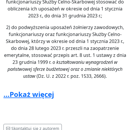
funkcjonariuszy Służby Celno-Skarbowej stosować do
obliczenia ich uposażeń w okresie od dnia 1 stycznia
2023 r., do dnia 31 grudnia 2023 r.;
2) do podwyższenia uposażeń żołnierzy zawodowych,
funkcjonariuszy oraz funkcjonariuszy Służby Celno-
Skarbowej, którzy w okresie od dnia 1 stycznia 2023 r.,
do dnia 28 lutego 2023 r. przeszli na zaopatrzenie
emerytalne, stosować przepis art. 8 ust. 1 ustawy z dnia
23 grudnia 1999 r.
o kształtowaniu wynagrodzeń w
państwowej sferze budżetowej oraz o zmianie niektórych
ustaw
(Dz. U. z 2022 r. poz. 1533, 2666).
2. Rozpoczęcie ścieżki legislacyjnej, zgodnie z
...Pokaż więcej
ustalonymi procedurami, mającej na celu uchwalenie
w/w zmian oraz ich popieranie przed Parlamentem
Rzeczypospolitej Polskiej.
Skontaktuj się z autorem