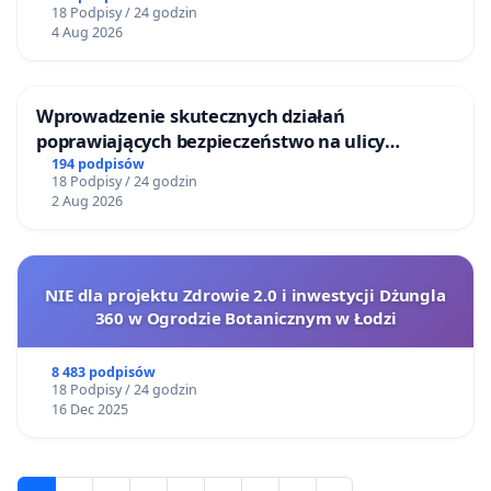
18 Podpisy / 24 godzin
4 Aug 2026
Wprowadzenie skutecznych działań
[1] Paweł Granecki, Glosa do wyroku SN z dnia 15 maja
poprawiających bezpieczeństwo na ulicy
2000 r., II CKN 293/2000. Teza nr 10, Palestra, 2001.11-12.
Żeromskiego w Otwocku
194 podpisów
225, Lex 31417/10.
18 Podpisy / 24 godzin
2 Aug 2026
[2] Marek Zubik,
Rzecznik Praw Obywatelskich w
postępowaniu przed Trybunałem Konstytucyjnym w
sprawach z zakresu prawa pracy i zabezpieczenia
NIE dla projektu Zdrowie 2.0 i inwestycji Dżungla
społecznego
. Teza nr 1, PiZS z 2008 r, nr 11/2.
360 w Ogrodzie Botanicznym w Łodzi
8 483 podpisów
18 Podpisy / 24 godzin
16 Dec 2025