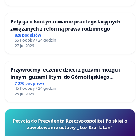
takich samych uwarunkowaniach prawnych i
faktycznych.
Petycja o kontynuowanie prac legislacyjnych
Podzielenie środowiska służb mundurowych na dwie
związanych z reformą prawa rodzinnego
grupy (zależnie od okresu zwolnienia) narusza zasadę
828 podpisów
równego traktowania, określonej w treści art. 32
55 Podpisy / 24 godzin
Konstytucji Rzeczypospolitej Polskiej
, która nakazuje
27 Jul 2026
jednakowe traktowanie podmiotów prawa w obrębie
określonej grupy. W ramach takiej grupy wszystkie
podmioty posiadające daną cechą istotną powinny być
Przywróćmy leczenie dzieci z guzami mózgu i
traktowane według jednakowej miary, bez
innymi guzami litymi do Górnośląskiego
dyskryminowania i faworyzowania. Uprzywilejowanie w
Centrum Zdrowia Dziecka w Katowicach
7 376 podpisów
45 Podpisy / 24 godzin
postaci prawa do uzyskania waloryzacji uposażenia
25 Jul 2026
przez funkcjonariuszy i żołnierzy, którzy zostali w
służbie po dniu 28 lutego 2023 r., dyskryminuje osoby,
które podjęły decyzję o przejściu na zaopatrzenie
emerytalne.
Petycja do Prezydenta Rzeczypospolitej Polskiej o
zawetowanie ustawy „Lex Szarlatan”
Państwo ma obowiązek działać sprawiedliwie, gdyż
mieni się być państwem sprawiedliwości społecznej.