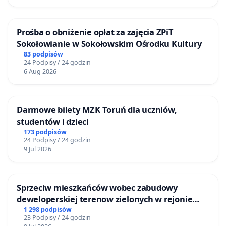
dyskryminację osób, które zdecydowały się przejść na
wysłużone zaopatrzenie emerytalne?
Prośba o obniżenie opłat za zajęcia ZPiT
Sokołowianie w Sokołowskim Ośrodku Kultury
Uważamy, że państwo polskie ma zobowiązania wobec
83 podpisów
tych, którzy mu wiernie służyli chroniąc ustanowiony
24 Podpisy / 24 godzin
Konstytucją Rzeczypospolitej Polskiej porządek prawny,
6 Aug 2026
broniąc jego niepodległości i granic oraz strzegąc
bezpieczeństwa jego obywateli, niejednokrotnie z
narażeniem życia. Środowisko emerytów
Darmowe bilety MZK Toruń dla uczniów,
mundurowych jest rozgoryczone faktem, iż za
studentów i dzieci
długoletnią służbę zostało skrzywdzone poprzez
173 podpisów
odebranie mu prawa do waloryzacji uposażenia, w
24 Podpisy / 24 godzin
9 Jul 2026
momencie, gdy jeszcze jako czynni żołnierze i
funkcjonariusze pozostawali w służbie.
W przypadku nieuwzględnienia petycji, jako emeryci
Sprzeciw mieszkańców wobec zabudowy
mundurowi będziemy zmuszeni stosować inne środki
deweloperskiej terenow zielonych w rejonie
prawne mające na celu doprowadzenia do
Bulwarów Straceńskich w Bielsku-Białej
1 298 podpisów
23 Podpisy / 24 godzin
legislacyjnego porządku prawnego.