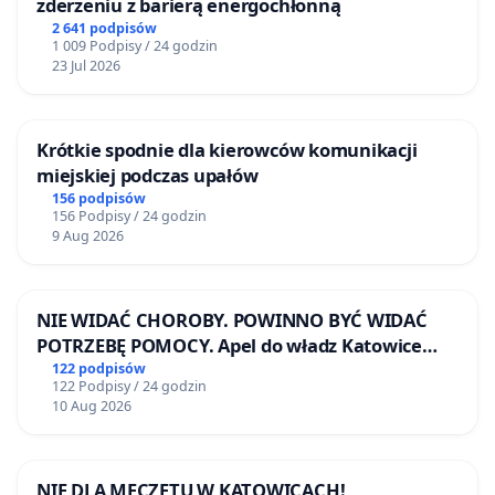
zderzeniu z barierą energochłonną
2 641 podpisów
1 009 Podpisy / 24 godzin
23 Jul 2026
Krótkie spodnie dla kierowców komunikacji
miejskiej podczas upałów
156 podpisów
156 Podpisy / 24 godzin
9 Aug 2026
NIE WIDAĆ CHOROBY. POWINNO BYĆ WIDAĆ
POTRZEBĘ POMOCY. Apel do władz Katowice
Airport o przystąpienie do programu HIDDEN
122 podpisów
122 Podpisy / 24 godzin
DISABILITIES SUNFLOWER – SŁONECZNIK –
10 Aug 2026
UKRYTE NIEPEŁNOSPRAWNOŚCI
NIE DLA MECZETU W KATOWICACH!