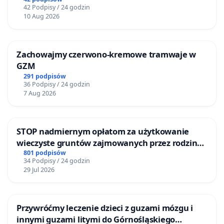
Inwestycyjnych „Myślenice – Barnasiówka” oraz
42 Podpisy / 24 godzin
„Myślenice – Bukówka”
10 Aug 2026
Zachowajmy czerwono-kremowe tramwaje w
GZM
291 podpisów
36 Podpisy / 24 godzin
7 Aug 2026
STOP nadmiernym opłatom za użytkowanie
wieczyste gruntów zajmowanych przez rodzinne
ogrody działkowe.
801 podpisów
34 Podpisy / 24 godzin
29 Jul 2026
Przywróćmy leczenie dzieci z guzami mózgu i
innymi guzami litymi do Górnośląskiego