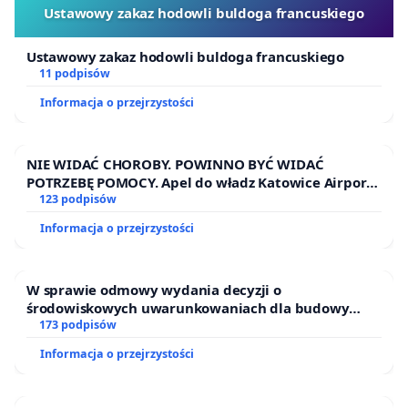
Ustawowy zakaz hodowli buldoga francuskiego
Ustawowy zakaz hodowli buldoga francuskiego
11 podpisów
Informacja o przejrzystości
NIE WIDAĆ CHOROBY. POWINNO BYĆ WIDAĆ
POTRZEBĘ POMOCY. Apel do władz Katowice Airport
o przystąpienie do programu HIDDEN DISABILITIES
123 podpisów
SUNFLOWER – SŁONECZNIK – UKRYTE
Informacja o przejrzystości
NIEPEŁNOSPRAWNOŚCI
W sprawie odmowy wydania decyzji o
środowiskowych uwarunkowaniach dla budowy
zakładu wytwarzania biometanu „Krynki” w
173 podpisów
Ostrowiu Południowym oraz ochrony mieszkańców i
Informacja o przejrzystości
Puszczy Knyszyńskiej