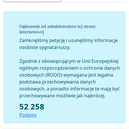
3. Gdy zaistnieje
konieczność pozbawienia ich życia,
potwierdzona orzeczeniem organów inspekcji
weterynaryjnej
-
jako organów nadzoru sanitarnego -
Ogłoszenie od administratora tej strony
zwierzęta są uśmiercane
poprzez poddanie ich
internetowej
zabiegowi
uśpienia i w następstwie utylizacji zwłok.
Zamknęliśmy petycję i usunęliśmy informacje
osobiste sygnatariuszy.
Polska duma narodowa – koń
Zgodnie z obowiązującym w Unii Europejskiej
ogólnym rozporządzeniem o ochronie danych
Historia Polski była koniem pisana. Nikogo nie trzeba
osobowych (RODO) wymagana jest legalna
przekonywać o zasługach tego niezwykłego zwierzęcia.
podstawa przechowywania danych
Nie byłoby niezwyciężonej husarii bez koni. Piłsudski nie
osobowych, a ponadto informacje te mają być
zatrzymałby fali bolszewików, gdyby nie ułani walczący
przechowywane możliwie jak najkrócej.
o Polskę na koniach… Nasi przodkowie nie mieliby
dostatecznie dużo chleba, gdyby nie konie orzące
52 258
ziemię. Sól i węgiel – tak ważne dla naszych pradziadów
Podpisy
– pomagały wydobywać zwiezione głęboko w dół sztolni
konie. Dzisiaj konie to głównie terapeuci pomagający