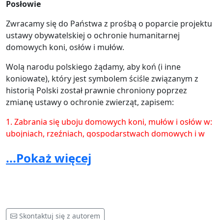
Posłowie
Zwracamy się do Państwa z prośbą o poparcie projektu
ustawy obywatelskiej o ochronie humanitarnej
domowych koni, osłów i mułów.
Wolą narodu polskiego żądamy, aby koń (i inne
koniowate), który jest symbolem ściśle związanym z
historią Polski został prawnie chroniony poprzez
zmianę ustawy o ochronie zwierząt, zapisem:
1. Zabrania się uboju domowych koni, mułów i osłów w:
ubojniach, rzeźniach, gospodarstwach domowych i w
innych miejscach. Zwierzęta żyją w środowisku ludzkim,
...Pokaż więcej
mają prawo rosnąć zgodnie z rytmem i warunkami
życia właściwymi dla swego gatunku.
2. Zakazuje się wywozu żywych koni, mułów i osłów na
rzeź - w celach konsumpcyjnych - poza terytorium
Rzeczpospolitej Polskiej.
Skontaktuj się z autorem