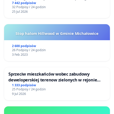
Centrum Zdrowia Dziecka w Katowicach
7 442 podpisów
32 Podpisy / 24 godzin
25 Jul 2026
Stop halom Hillwood w Gminie Michałowice
2 600 podpisów
26 Podpisy / 24 godzin
3 Feb 2023
Sprzeciw mieszkańców wobec zabudowy
deweloperskiej terenow zielonych w rejonie
Bulwarów Straceńskich w Bielsku-Białej
1 333 podpisów
25 Podpisy / 24 godzin
9 Jul 2026