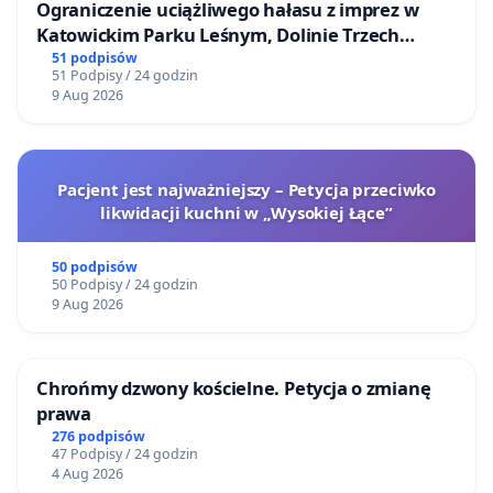
Ograniczenie uciążliwego hałasu z imprez w
Katowickim Parku Leśnym, Dolinie Trzech
Stawów i na Lotnisku Muchowiec
51 podpisów
51 Podpisy / 24 godzin
9 Aug 2026
Pacjent jest najważniejszy – Petycja przeciwko
likwidacji kuchni w „Wysokiej Łące”
50 podpisów
50 Podpisy / 24 godzin
9 Aug 2026
Chrońmy dzwony kościelne. Petycja o zmianę
prawa
276 podpisów
47 Podpisy / 24 godzin
4 Aug 2026