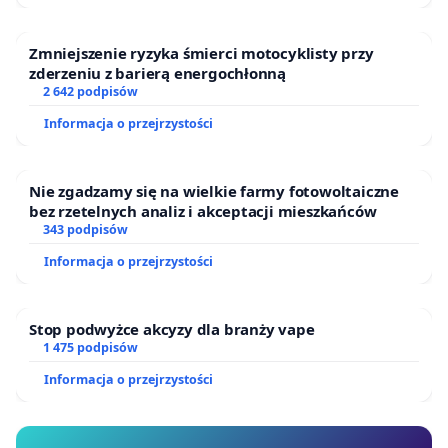
My, niżej podpisani nie zgadzamy się z mordowaniem
naszej dumy narodowej! Handlarzom mówimy: precz
Zmniejszenie ryzyka śmierci motocyklisty przy
od koni! Co nam Polakom pozostanie, gdy zostaną
zderzeniu z barierą energochłonną
wytępione w pień te, które dla naszych przodków były
2 642 podpisów
naturalną częścią życia? Cóż nam pozostanie? Złoty
Informacja o przejrzystości
róg??
Nie zgadzamy się na wielkie farmy fotowoltaiczne
bez rzetelnych analiz i akceptacji mieszkańców
343 podpisów
Informacja o przejrzystości
Stop podwyżce akcyzy dla branży vape
1 475 podpisów
Informacja o przejrzystości