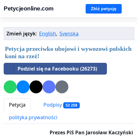
Petycjeonline.com
Złóż petycję
Zmień język
:
English
,
Svenska
Petycja przeciwko ubojowi i wywozowi polskich
koni na rzeź!
Podziel się na Facebooku (26273)
Petycja
Podpisy
52 258
polityka prywatności
Prezes PiS Pan Jarosław Kaczyński