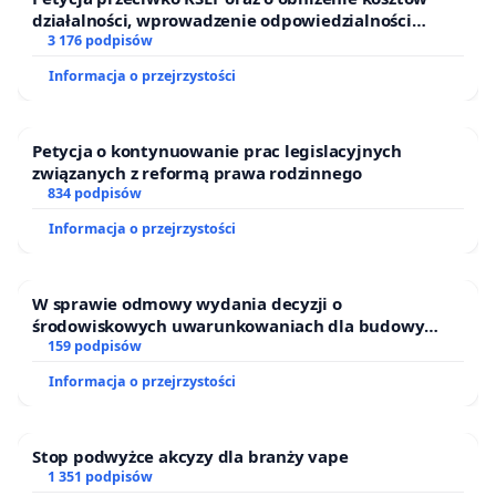
działalności, wprowadzenie odpowiedzialności
finansowej kluczowych urzędników i sędziów
3 176 podpisów
Informacja o przejrzystości
Petycja o kontynuowanie prac legislacyjnych
związanych z reformą prawa rodzinnego
834 podpisów
Informacja o przejrzystości
W sprawie odmowy wydania decyzji o
środowiskowych uwarunkowaniach dla budowy
zakładu wytwarzania biometanu „Krynki” w
159 podpisów
Ostrowiu Południowym oraz ochrony mieszkańców i
Informacja o przejrzystości
Puszczy Knyszyńskiej
Stop podwyżce akcyzy dla branży vape
1 351 podpisów