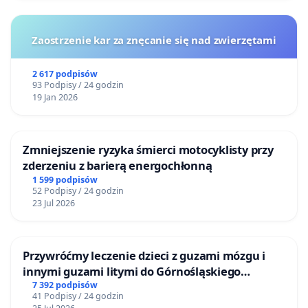
Zaostrzenie kar za znęcanie się nad zwierzętami
2 617 podpisów
93 Podpisy / 24 godzin
19 Jan 2026
Zmniejszenie ryzyka śmierci motocyklisty przy
zderzeniu z barierą energochłonną
1 599 podpisów
52 Podpisy / 24 godzin
23 Jul 2026
Przywróćmy leczenie dzieci z guzami mózgu i
innymi guzami litymi do Górnośląskiego
Centrum Zdrowia Dziecka w Katowicach
7 392 podpisów
41 Podpisy / 24 godzin