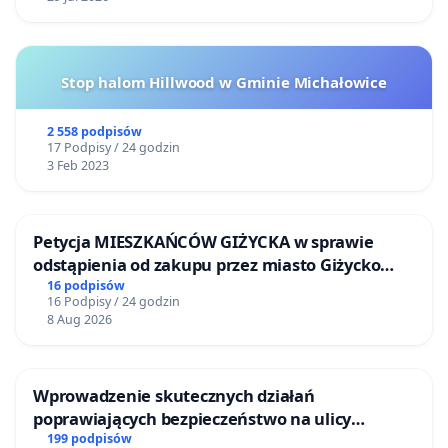
Stop halom Hillwood w Gminie Michałowice
2 558 podpisów
17 Podpisy / 24 godzin
3 Feb 2023
Petycja MIESZKAŃCÓW GIŻYCKA w sprawie
odstąpienia od zakupu przez miasto Giżycko
nieruchomości położonej nad jeziorem Niegocin
16 podpisów
16 Podpisy / 24 godzin
8 Aug 2026
Wprowadzenie skutecznych działań
poprawiających bezpieczeństwo na ulicy
Żeromskiego w Otwocku
199 podpisów