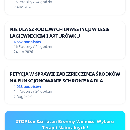
16 Podpisy / 24 godzin
2 Aug 2026
NIE DLA SZKODLIWYCH INWESTYCJI W LESIE
ŁAGIEWNICKIM I ARTURÓWKU
6 332 podpisów
16 Podpisy / 24 godzin
24 Jun 2026
PETYCJA W SPRAWIE ZABEZPIECZENIA ŚRODKÓW
NA FUNKCJONOWANIE SCHRONISKA DLA
BEZDOMNYCH ZWIERZĄT W SKARYSZEWIE
1 028 podpisów
14 Podpisy / 24 godzin
2 Aug 2026
STOP Lex Szarlatan-Brońmy Wolności Wyboru
Terapii Naturalnych !