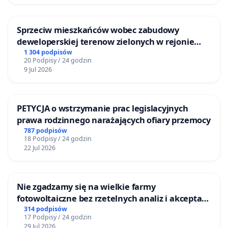
Sprzeciw mieszkańców wobec zabudowy
deweloperskiej terenow zielonych w rejonie
Bulwarów Straceńskich w Bielsku-Białej
1 304 podpisów
20 Podpisy / 24 godzin
9 Jul 2026
PETYCJA o wstrzymanie prac legislacyjnych
prawa rodzinnego narażających ofiary przemocy
787 podpisów
18 Podpisy / 24 godzin
22 Jul 2026
Nie zgadzamy się na wielkie farmy
fotowoltaiczne bez rzetelnych analiz i akceptacji
mieszkańców
314 podpisów
17 Podpisy / 24 godzin
29 Jul 2026