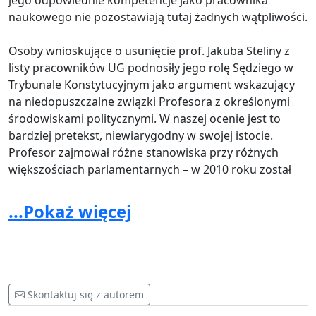
jego odpowiednie kompetencje jako pracownika
naukowego nie pozostawiają tutaj żadnych wątpliwości.
Osoby wnioskujące o usunięcie prof. Jakuba Steliny z
listy pracowników UG podnosiły jego rolę Sędziego w
Trybunale Konstytucyjnym jako argument wskazujący
na niedopuszczalne związki Profesora z określonymi
środowiskami politycznymi. W naszej ocenie jest to
bardziej pretekst, niewiarygodny w swojej istocie.
Profesor zajmował różne stanowiska przy różnych
większościach parlamentarnych – w 2010 roku został
członkiem Rady Legislacyjnej przy Prezesie Rady
Ministrów RP (wówczas był to Donald Tusk) i nikt wtedy
...Pokaż więcej
nie uważał to za powód do skreślenia Prof. Steliny z listy
pracowników UG. Ponadto objęcie stanowiska
Sędziego i jednoczesna praca naukowo-dydaktyczna na
uczelni jest dozwolona przepisami (i nie jest to nowa
praktyka obecnego rządu, taki mechanizm
Skontaktuj się z autorem
funkcjonował już wcześniej). W naszej opinii,