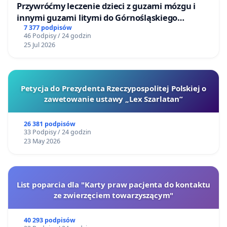
Przywróćmy leczenie dzieci z guzami mózgu i
innymi guzami litymi do Górnośląskiego
Centrum Zdrowia Dziecka w Katowicach
7 377 podpisów
46 Podpisy / 24 godzin
25 Jul 2026
Petycja do Prezydenta Rzeczypospolitej Polskiej o
zawetowanie ustawy „Lex Szarlatan”
26 381 podpisów
33 Podpisy / 24 godzin
23 May 2026
List poparcia dla "Karty praw pacjenta do kontaktu
ze zwierzęciem towarzyszącym"
40 293 podpisów