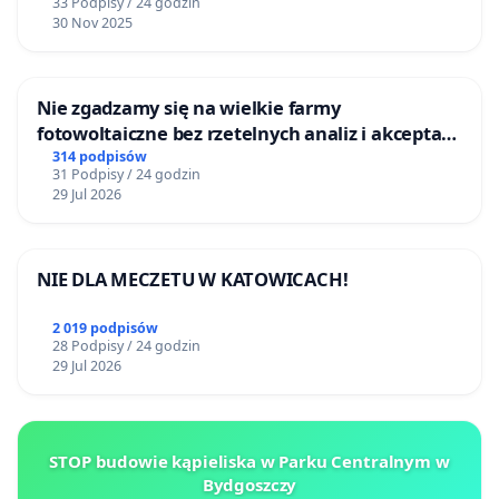
33 Podpisy / 24 godzin
30 Nov 2025
Nie zgadzamy się na wielkie farmy
fotowoltaiczne bez rzetelnych analiz i akceptacji
mieszkańców
314 podpisów
31 Podpisy / 24 godzin
29 Jul 2026
NIE DLA MECZETU W KATOWICACH!
2 019 podpisów
28 Podpisy / 24 godzin
29 Jul 2026
STOP budowie kąpieliska w Parku Centralnym w
Bydgoszczy