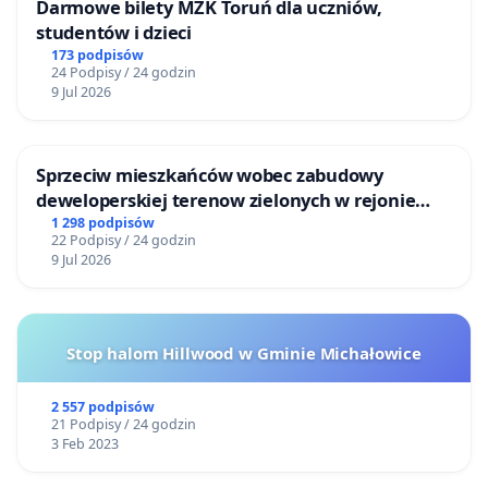
Darmowe bilety MZK Toruń dla uczniów,
studentów i dzieci
173 podpisów
24 Podpisy / 24 godzin
9 Jul 2026
Sprzeciw mieszkańców wobec zabudowy
deweloperskiej terenow zielonych w rejonie
Bulwarów Straceńskich w Bielsku-Białej
1 298 podpisów
22 Podpisy / 24 godzin
9 Jul 2026
Stop halom Hillwood w Gminie Michałowice
2 557 podpisów
21 Podpisy / 24 godzin
3 Feb 2023