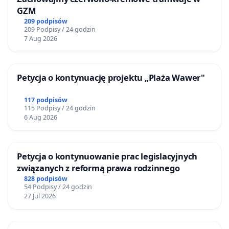
akademicką, w tym momencie wymierzonych w
GZM
naszego pracownika naukowego prof. dr. hab. Jakuba
209 podpisów
Stelinę, a w razie konieczności podjąć działania w
209 Podpisy / 24 godzin
7 Aug 2026
przeciwko dyskryminacji pracowników UG i w obronie
przestrzeni wolności i różnorodności w przestrzeni
akademickiej.
Petycja o kontynuację projektu „Plaża Wawer"
117 podpisów
115 Podpisy / 24 godzin
6 Aug 2026
Petycja o kontynuowanie prac legislacyjnych
związanych z reformą prawa rodzinnego
828 podpisów
54 Podpisy / 24 godzin
27 Jul 2026