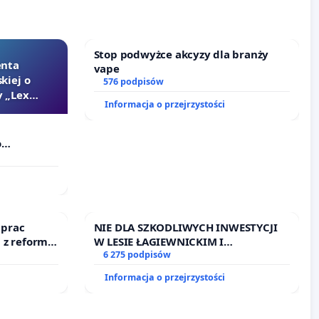
Stop podwyżce akcyzy dla branży
enta
vape
kiej o
576 podpisów
 „Lex
Informacja o przejrzystości
o
Szarlatan”
 prac
NIE DLA SZKODLIWYCH INWESTYCJI
 z reformą
W LESIE ŁAGIEWNICKIM I
ARTURÓWKU
6 275 podpisów
Informacja o przejrzystości