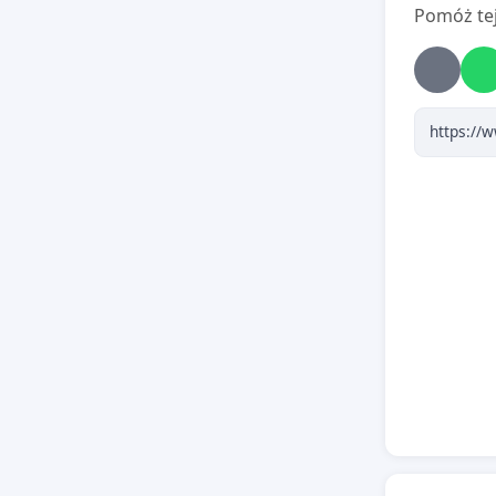
29 Podg
Pomóż tej
- zasób 
Na koni
Zapytali
-
Nie mamy
książkodz
zabaw, ni
bawialni.
- Na osie
zjeść i n
(bibliote
- Czy jes