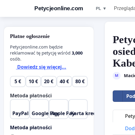
Petycjeonline.com
Przegląda
PL ▼
Płatne ogłoszenie
Pety
Petycjeonline.com będzie
osie
reklamować tę petycję wśród
3,000
osób.
Kabe
Dowiedz się więcej...
Macie
M
5 €
10 €
20 €
40 €
80 €
Metoda płatności
Pod
PayPal
Google Pay
Apple Pay
Karta kredytowa
Pety
Metoda płatności
Doda