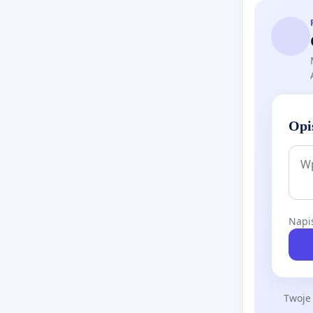
Opi
Napis
Twoje