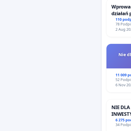
Wprowad
działań
bezpiecz
110 pod
78 Podpi
Żeromsk
2 Aug 20
Nie d
11 009 
52 Podpi
6 Nov 20
NIE DL
INWESTY
ŁAGIEW
6 275 p
34 Podpi