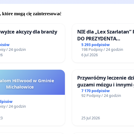
, które mogą cię zainteresować
wyżce akcyzy dla branży
NIE dla „Lex Szarlatan”
DO PREZYDENTA
RZECZYPOSPOLITEJ POL
pisów
5 293 podpisów
isy / 24 godzin
198 Podpisy / 24 godzin
26
6 Jul 2026
Przywróćmy leczenie dzi
halom Hillwood w Gminie
guzami mózgu i innymi
Michałowice
litymi do Górnośląskieg
7 170 podpisów
92 Podpisy / 24 godzin
Centrum Zdrowia Dziec
odpisów
Katowicach
isy / 24 godzin
23
25 Jul 2026