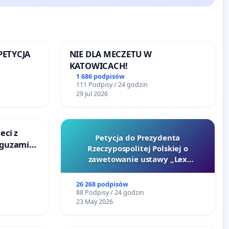
 PETYCJA
NIE DLA MECZETU W
KATOWICACH!
SKIEJ
1 686 podpisów
111 Podpisy / 24 godzin
29 Jul 2026
eci z
Petycja do Prezydenta
 guzami
Rzeczypospolitej Polskiej o
o
zawetowanie ustawy „Lex
ka w
Szarlatan”
26 268 podpisów
88 Podpisy / 24 godzin
23 May 2026