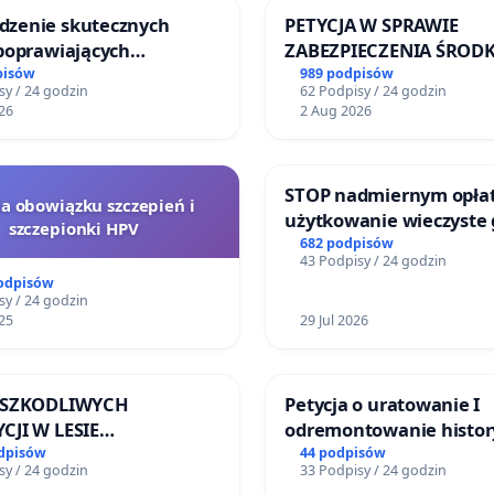
zenie skutecznych
PETYCJA W SPRAWIE
 poprawiających
ZABEZPIECZENIA ŚROD
eństwo na ulicy
FUNKCJONOWANIE SCH
pisów
989 podpisów
sy / 24 godzin
62 Podpisy / 24 godzin
iego w Otwocku
DLA BEZDOMNYCH ZWI
26
2 Aug 2026
SKARYSZEWIE
STOP nadmiernym opła
la obowiązku szczepień i
użytkowanie wieczyste
szczepionki HPV
zajmowanych przez rod
682 podpisów
43 Podpisy / 24 godzin
ogrody działkowe.
podpisów
sy / 24 godzin
25
29 Jul 2026
A SZKODLIWYCH
Petycja o uratowanie I
CJI W LESIE
odremontowanie histor
NICKIM I ARTURÓWKU
Lokomotywy sm42-914
odpisów
44 podpisów
sy / 24 godzin
33 Podpisy / 24 godzin