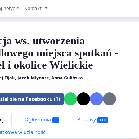
j petycje
Kontakt:
cja ws. utworzenia
dlowego miejsca spotkań -
l i okolice Wielickie
j Fijak, Jacek Młynarz, Anna Gulińska
·
ziel się na Facebooku (1)
cja
Ogłoszenia
Podpisy
1
110
tkowa widzialność