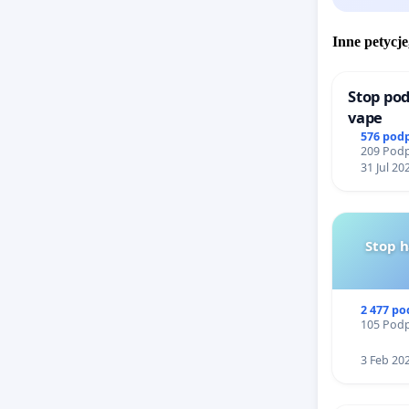
Inne petycje
Stop pod
vape
576 pod
209 Podp
31 Jul 20
Stop 
2 477 p
105 Podp
3 Feb 20