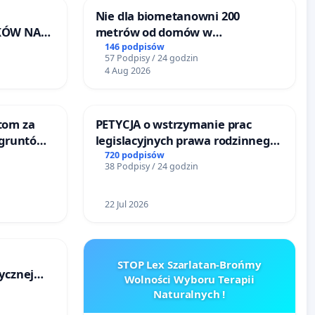
Nie dla biometanowni 200
KÓW NA
metrów od domów w
RONISKA
Biernatkach, gm. Wądroże
146 podpisów
57 Podpisy / 24 godzin
ERZĄT W
Wielkie
4 Aug 2026
tom za
PETYCJA o wstrzymanie prac
 gruntów
legislacyjnych prawa rodzinnego
zinne
narażających ofiary przemocy
720 podpisów
38 Podpisy / 24 godzin
22 Jul 2026
STOP Lex Szarlatan-Brońmy
ycznej
Wolności Wyboru Terapii
Naturalnych !