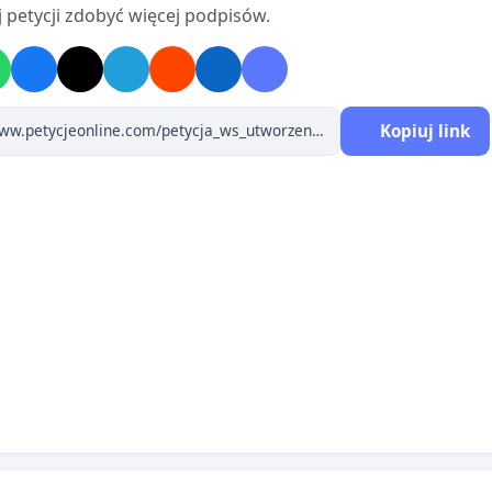
órze
 petycji zdobyć więcej podpisów.
lokali usługowych w okolicy
ec przedstawiamy kilka cytatów z ankiety.
śmy, czego najbardziej brakuje w okolicy:
Kopiuj link
 swojego domu kultury, biblioteki. Dobrze, że jest
ielnia. Kiedy kończy się sezon letni i trzeba zejść z placów
e ma gdzie pójść z dziećmi. Brak domu kultury. Brak kawiarni,
dlu brakuje miejsca, gdzie można umówić się na kawę/ coś
ie chodzi mi o McDonald's :). Nie ma żadnej oferty kulturalnej
ka, dom kultury).
t możliwość, aby na os. Kabel stworzyć filię biblioteki Kraków?