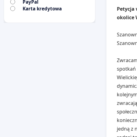
PayPal
Karta kredytowa
Petycja 
okolice 
Szanown
Szanown
Zwracamy
spotkań 
Wielicki
dynamicz
kolejnym
zwracają
społeczn
konieczn
jedną z 