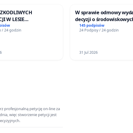
 SZKODLIWYCH
W sprawie odmowy wyd
JI W LESIE
decyzji o środowiskowyc
ICKIM I ARTURÓWKU
uwarunkowaniach dla 
pisów
145 podpisów
 / 24 godzin
24 Podpisy / 24 godzin
zakładu wytwarzania b
„Krynki” w Ostrowiu
Południowym oraz ochr
6
mieszkańców i Puszczy
31 Jul 2026
Knyszyńskiej
z profesjonalną petycję on-line za
a, więc stworzenie petycji jest
ecyzyjnych.