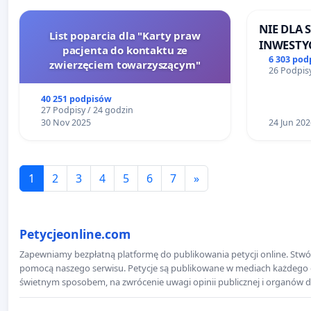
NIE DLA
List poparcia dla "Karty praw
INWESTYC
pacjenta do kontaktu ze
ŁAGIEWN
6 303 pod
zwierzęciem towarzyszącym"
26 Podpisy
40 251 podpisów
27 Podpisy / 24 godzin
30 Nov 2025
24 Jun 202
1
2
3
4
5
6
7
»
Petycjeonline.com
Zapewniamy bezpłatną platformę do publikowania petycji online. Stwór
pomocą naszego serwisu. Petycje są publikowane w mediach każdego dni
świetnym sposobem, na zwrócenie uwagi opinii publicznej i organów d