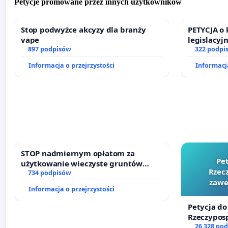
Petycje promowane przez innych użytkowników
Stop podwyżce akcyzy dla branży
PETYCJA o
vape
legislacyj
897 podpisów
prawa rod
322 podpi
Informacja o przejrzystości
Informacja
STOP nadmiernym opłatom za
Pe
użytkowanie wieczyste gruntów
Rzecz
zajmowanych przez rodzinne ogrody
734 podpisów
zawe
działkowe.
Informacja o przejrzystości
Petycja do
Rzeczyposp
zawetowan
26 328 po