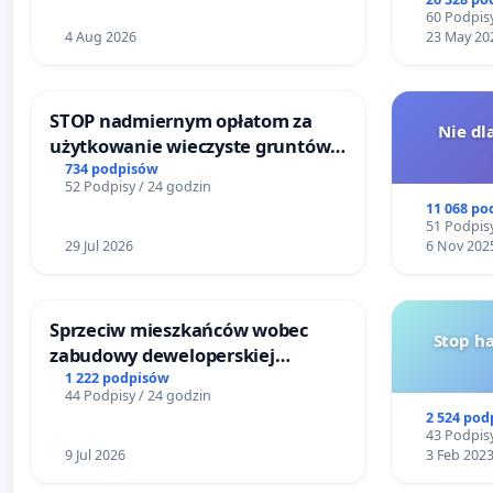
60 Podpisy
4 Aug 2026
23 May 20
STOP nadmiernym opłatom za
Nie dl
użytkowanie wieczyste gruntów
zajmowanych przez rodzinne
734 podpisów
52 Podpisy / 24 godzin
ogrody działkowe.
11 068 po
51 Podpisy
29 Jul 2026
6 Nov 202
Sprzeciw mieszkańców wobec
Stop h
zabudowy deweloperskiej
terenow zielonych w rejonie
1 222 podpisów
44 Podpisy / 24 godzin
Bulwarów Straceńskich w Bielsku-
2 524 pod
Białej
43 Podpisy
9 Jul 2026
3 Feb 202