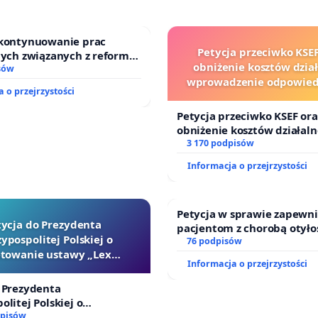
 kontynuowanie prac
Petycja przeciwko KSEF
nych związanych z reformą
obniżenie kosztów dział
zinnego
sów
wprowadzenie odpowiedz
 o przejrzystości
finansowej kluczowych ur
sędziów
Petycja przeciwko KSEF ora
obniżenie kosztów działaln
wprowadzenie odpowiedzia
3 170 podpisów
finansowej kluczowych urz
Informacja o przejrzystości
sędziów
Petycja w sprawie zapewn
tycja do Prezydenta
pacjentom z chorobą otyło
ypospolitej Polskiej o
dostępu do kompleksowego
76 podpisów
towanie ustawy „Lex
oraz programów profilakty
Informacja o przejrzystości
Szarlatan”
 Prezydenta
olitej Polskiej o
ie ustawy „Lex Szarlatan”
dpisów