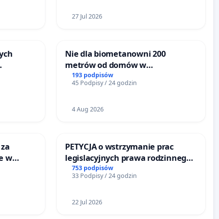
27 Jul 2026
ych
Nie dla biometanowni 200
metrów od domów w
Biernatkach, gm. Wądroże
193 podpisów
45 Podpisy / 24 godzin
u
Wielkie
4 Aug 2026
 za
PETYCJA o wstrzymanie prac
ie w
legislacyjnych prawa rodzinnego
ltury
narażających ofiary przemocy
753 podpisów
33 Podpisy / 24 godzin
22 Jul 2026