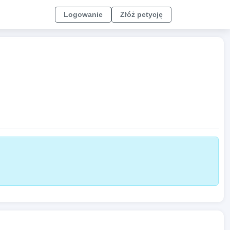
Logowanie
Złóż petycję