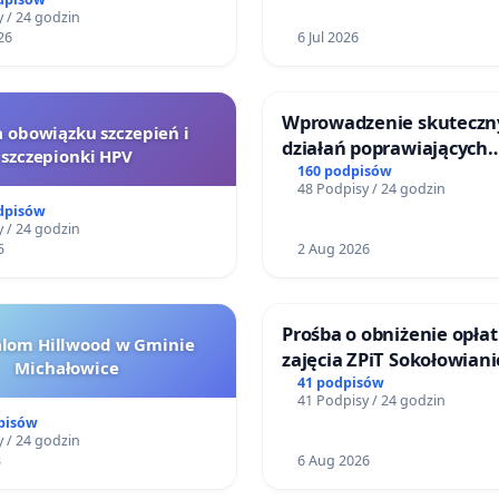
 / 24 godzin
26
6 Jul 2026
Wprowadzenie skuteczn
a obowiązku szczepień i
działań poprawiających
szczepionki HPV
bezpieczeństwo na ulicy
160 podpisów
48 Podpisy / 24 godzin
Żeromskiego w Otwock
dpisów
 / 24 godzin
5
2 Aug 2026
Prośba o obniżenie opłat
alom Hillwood w Gminie
zajęcia ZPiT Sokołowian
Michałowice
Sokołowskim Ośrodku Ku
41 podpisów
41 Podpisy / 24 godzin
pisów
 / 24 godzin
3
6 Aug 2026