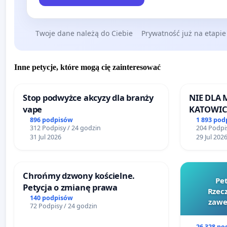
Twoje dane należą do Ciebie
Prywatność już na etapie
Inne petycje, które mogą cię zainteresować
Stop podwyżce akcyzy dla branży
NIE DLA
vape
KATOWIC
896 podpisów
1 893 pod
312 Podpisy / 24 godzin
204 Podpis
31 Jul 2026
29 Jul 202
Chrońmy dzwony kościelne.
Pe
Petycja o zmianę prawa
Rzecz
140 podpisów
zawe
72 Podpisy / 24 godzin
26 328 po