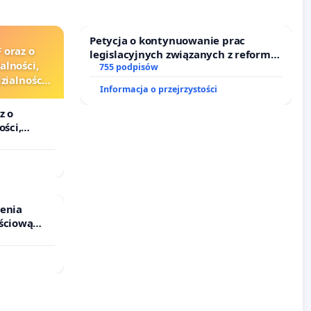
Petycja o kontynuowanie prac
 oraz o
legislacyjnych związanych z reformą
alności,
prawa rodzinnego
755 podpisów
ialności
Informacja o przejrzystości
zędników i
z o
ości,
lności
ędników i
ienia
ściową
 leczenia
cznych.