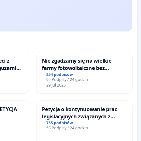
ci z
Nie zgadzamy się na wielkie
guzami
farmy fotowoltaiczne bez
o
rzetelnych analiz i akceptacji
254 podpisów
95 Podpisy / 24 godzin
ka w
mieszkańców
29 Jul 2026
PETYCJA
Petycja o kontynuowanie prac
legislacyjnych związanych z
KIEJ
reformą prawa rodzinnego
755 podpisów
53 Podpisy / 24 godzin