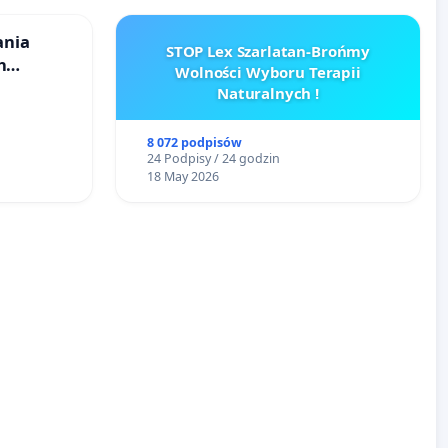
ania
STOP Lex Szarlatan-Brońmy
h
Wolności Wyboru Terapii
budowy
Naturalnych !
iometanu
8 072 podpisów
ony
24 Podpisy / 24 godzin
18 May 2026