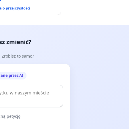
 o przejrzystości
esz zmienić?
e. Zrobisz to samo?
lane przez AI
ną petycję.