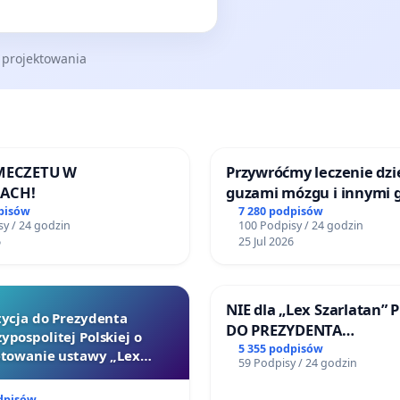
 projektowania
 MECZETU W
Przywróćmy leczenie dzie
ACH!
guzami mózgu i innymi 
litymi do Górnośląskieg
pisów
7 280 podpisów
y / 24 godzin
100 Podpisy / 24 godzin
Centrum Zdrowia Dziec
6
25 Jul 2026
Katowicach
NIE dla „Lex Szarlatan” 
tycja do Prezydenta
DO PREZYDENTA
ypospolitej Polskiej o
RZECZYPOSPOLITEJ POLS
5 355 podpisów
towanie ustawy „Lex
59 Podpisy / 24 godzin
Szarlatan”
dpisów