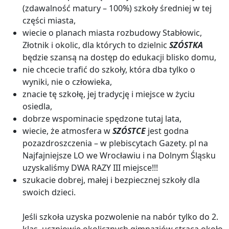
(zdawalność matury – 100%)
szkoły średniej w tej
części miasta
,
wiecie o planach miasta rozbudowy Stabłowic,
Złotnik i okolic,
dla których to dzielnic
SZÓSTKA
będzie szansą na dostęp do edukacji blisko domu
,
nie chcecie trafić do szkoły, która dba tylko o
wyniki, nie o człowieka
,
znacie tę szkołę, jej tradycję i miejsce w życiu
osiedla
,
dobrze wspominacie spędzone tutaj lata
,
wiecie, że atmosfera w
SZÓSTCE
jest godna
pozazdroszczenia – w plebiscytach Gazety. pl na
Najfajniejsze LO we Wrocławiu i na Dolnym Śląsku
uzyskaliśmy DWA RAZY III miejsce!!!
szukacie dobrej, małej i bezpiecznej szkoły dla
swoich dzieci.
Jeśli szkoła uzyska pozwolenie na nabór tylko do 2.