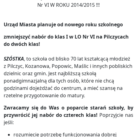
Nr
VI W ROKU 2014/2015 !!!
Urząd Miasta planuje od nowego roku szkolnego
zmniejszyć nabór do klas I w
LO Nr
VI na Pilczycach
do dwóch klas!
SZÓSTKA
, to szkoła od blisko 70 lat kształcącą
młodzież
z Pilczyc, Kozanowa, Popowic, Ma
ś
lic
i innych pobliskich
dzielnic oraz gmin. Jest
najbliższą szkołą
ponadgimnazjalną
dla
tych osób, które nie chcą
godzinami dojeżdżać do centrum, a mieć szansę na
rzetelne przygotowanie do matury.
Zwracamy się do Was o poparcie starań szkoły, by
p
rzywrócić jej nabór do czterech klas!
Poprzyjcie nas
jeśli:
rozumiecie potrzebę funkcjonowania dobrej