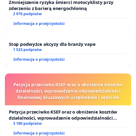
Zmniejszenie ryzyka śmierci motocyklisty przy
zderzeniu z barierą energochłonną
2 976 podpisów
Informacja o przejrzystości
Stop podwyżce akcyzy dla branży vape
1 523 podpisów
Informacja o przejrzystości
Petycja przeciwko KSEF oraz o obniżenie kosztów
działalności, wprowadzenie odpowiedzialności
finansowej kluczowych urzędników i sędziów
Petycja przeciwko KSEF oraz o obniżenie kosztów
działalności, wprowadzenie odpowiedzialności
finansowej kluczowych urzędników i sędziów
3 180 podpisów
Informacja o przejrzystości