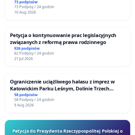
Inwestycyjnych „Myślenice – Barnasiówka” oraz
73 podpisów
73 Podpisy / 24 godzin
„Myślenice – Bukówka”
10 Aug 2026
Petycja o kontynuowanie prac legislacyjnych
związanych z reformą prawa rodzinnego
926 podpisów
62 Podpisy / 24 godzin
27 Jul 2026
Ograniczenie uciążliwego hałasu z imprez w
Katowickim Parku Leśnym, Dolinie Trzech
Stawów i na Lotnisku Muchowiec
58 podpisów
58 Podpisy / 24 godzin
9 Aug 2026
Petycja do Prezydenta Rzeczypospolitej Polskiej o