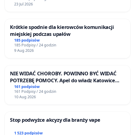
23 Jul 2026
Krótkie spodnie dla kierowców komunikacji
miejskiej podczas upałów
185 podpisów
185 Podpisy / 24 godzin
9 Aug 2026
NIE WIDAĆ CHOROBY. POWINNO BYĆ WIDAĆ
POTRZEBĘ POMOCY. Apel do władz Katowice
Airport o przystąpienie do programu HIDDEN
161 podpisów
161 Podpisy / 24 godzin
DISABILITIES SUNFLOWER – SŁONECZNIK –
10 Aug 2026
UKRYTE NIEPEŁNOSPRAWNOŚCI
Stop podwyżce akcyzy dla branży vape
1 523 podpisów