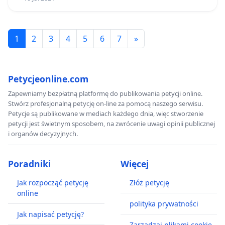
1
2
3
4
5
6
7
»
Petycjeonline.com
Zapewniamy bezpłatną platformę do publikowania petycji online.
Stwórz profesjonalną petycję on-line za pomocą naszego serwisu.
Petycje są publikowane w mediach każdego dnia, więc stworzenie
petycji jest świetnym sposobem, na zwrócenie uwagi opinii publicznej
i organów decyzyjnych.
Poradniki
Więcej
Jak rozpocząć petycję
Złóż petycję
online
polityka prywatności
Jak napisać petycję?
Zarządzaj plikami cookie