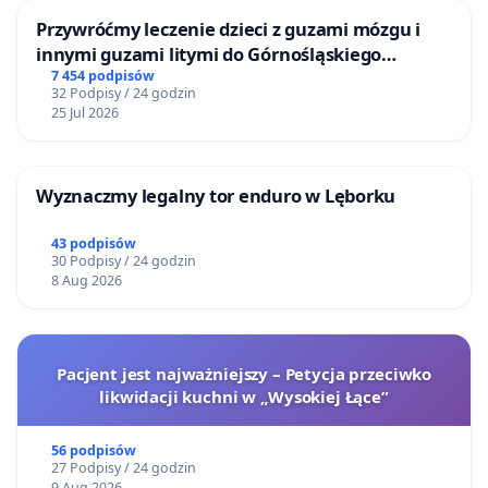
Przywróćmy leczenie dzieci z guzami mózgu i
innymi guzami litymi do Górnośląskiego
Centrum Zdrowia Dziecka w Katowicach
7 454 podpisów
32 Podpisy / 24 godzin
25 Jul 2026
Wyznaczmy legalny tor enduro w Lęborku
43 podpisów
30 Podpisy / 24 godzin
8 Aug 2026
Pacjent jest najważniejszy – Petycja przeciwko
likwidacji kuchni w „Wysokiej Łące”
56 podpisów
27 Podpisy / 24 godzin
9 Aug 2026