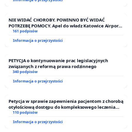
NIE WIDAĆ CHOROBY. POWINNO BYĆ WIDAĆ
POTRZEBĘ POMOCY. Apel do władz Katowice Airport
o przystąpienie do programu HIDDEN DISABILITIES
161 podpisów
SUNFLOWER – SŁONECZNIK – UKRYTE
Informacja o przejrzystości
NIEPEŁNOSPRAWNOŚCI
PETYCJA o kontynuowanie prac legislacyjnych
związanych z reformą prawa rodzinnego
340 podpisów
Informacja o przejrzystości
Petycja w sprawie zapewnienia pacjentom z chorobą
otyłościową dostępu do kompleksowego leczenia
oraz programów profilaktycznych.
110 podpisów
Informacja o przejrzystości