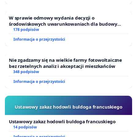
W sprawie odmowy wydania decyzji o
środowiskowych uwarunkowaniach dla budowy
zakładu wytwarzania biometanu „Krynki” w
178 podpisów
Ostrowiu Południowym oraz ochrony mieszkańców i
Informacja o przejrzystości
Puszczy Knyszyńskiej
Nie zgadzamy się na wielkie farmy fotowoltaiczne
bez rzetelnych analiz i akceptacji mieszkańców
348 podpisów
Informacja o przejrzystości
Ustawowy zakaz hodowli buldoga francuskiego
Ustawowy zakaz hodowli buldoga francuskiego
14 podpisów
Informacja o przejrzystości