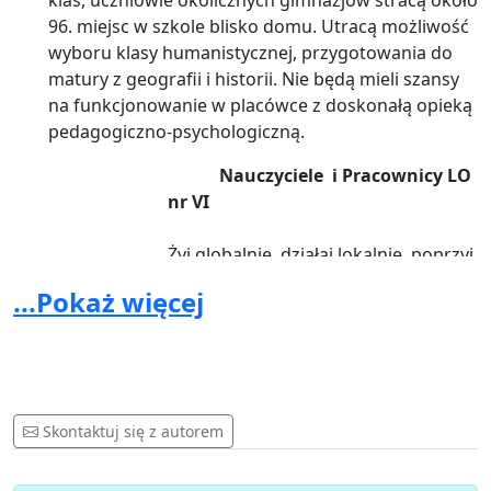
klas, uczniowie okolicznych gimnazjów stracą około
96. miejsc w szkole blisko domu. Utracą możliwość
wyboru klasy humanistycznej, przygotowania do
matury z geografii i historii. Nie będą mieli szansy
na funkcjonowanie w placówce z doskonałą opieką
pedagogiczno-psychologiczną.
Nauczyciele i Pracownicy LO
nr VI
Żyj globalnie, działaj lokalnie,
poprzyj
szkołę blisko domu!!!
...Pokaż więcej
Skontaktuj się z autorem