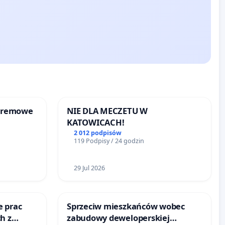
kremowe
NIE DLA MECZETU W
KATOWICACH!
2 012 podpisów
119 Podpisy / 24 godzin
29 Jul 2026
e prac
Sprzeciw mieszkańców wobec
h z
zabudowy deweloperskiej