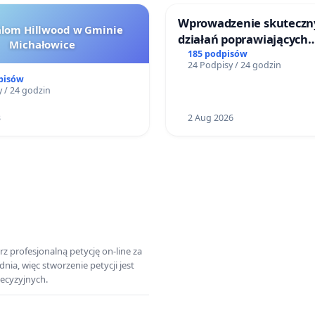
Wprowadzenie skuteczn
alom Hillwood w Gminie
działań poprawiających
Michałowice
bezpieczeństwo na ulicy
185 podpisów
24 Podpisy / 24 godzin
Żeromskiego w Otwock
pisów
 / 24 godzin
3
2 Aug 2026
z profesjonalną petycję on-line za
a, więc stworzenie petycji jest
ecyzyjnych.