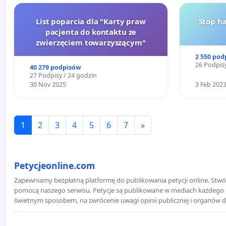
List poparcia dla "Karty praw
Stop h
pacjenta do kontaktu ze
zwierzęciem towarzyszącym"
2 550 pod
26 Podpisy
40 279 podpisów
27 Podpisy / 24 godzin
30 Nov 2025
3 Feb 202
1
2
3
4
5
6
7
»
Petycjeonline.com
Zapewniamy bezpłatną platformę do publikowania petycji online. Stwór
pomocą naszego serwisu. Petycje są publikowane w mediach każdego dni
świetnym sposobem, na zwrócenie uwagi opinii publicznej i organów d