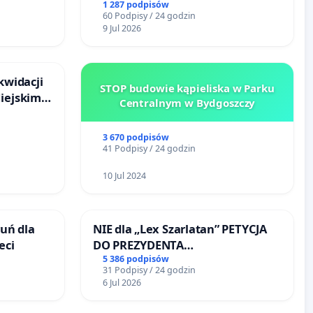
go
terenow zielonych w rejonie
1 287 podpisów
60 Podpisy / 24 godzin
Bulwarów Straceńskich w Bielsku-
9 Jul 2026
Białej
kwidacji
STOP budowie kąpieliska w Parku
Miejskim
Centralnym w Bydgoszczy
ańsku
3 670 podpisów
41 Podpisy / 24 godzin
10 Jul 2024
uń dla
NIE dla „Lex Szarlatan” PETYCJA
eci
DO PREZYDENTA
RZECZYPOSPOLITEJ POLSKIEJ
5 386 podpisów
31 Podpisy / 24 godzin
6 Jul 2026