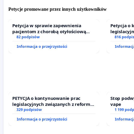
Petycje promowane przez innych użytkowników
Petycja w sprawie zapewnienia
Petycja o
pacjentom z chorobą otyłościową
legislacyj
dostępu do kompleksowego leczenia
82 podpisów
prawa rod
816 podpi
oraz programów profilaktycznych.
Informacja o przejrzystości
Informacja
PETYCJA o kontynuowanie prac
Stop podw
legislacyjnych związanych z reformą
vape
prawa rodzinnego
329 podpisów
1 199 pod
Informacja o przejrzystości
Informacja