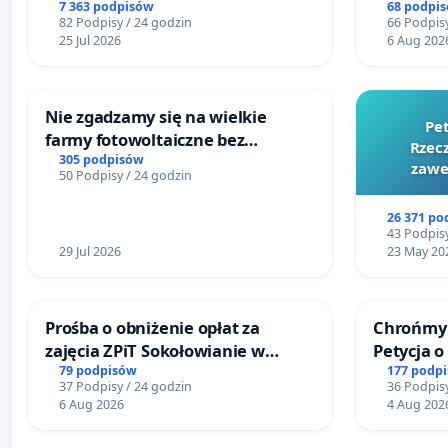
litymi do Górnośląskiego
7 363 podpisów
68 podpi
82 Podpisy / 24 godzin
66 Podpisy
Centrum Zdrowia Dziecka w
25 Jul 2026
6 Aug 202
Katowicach
Nie zgadzamy się na wielkie
Pe
farmy fotowoltaiczne bez
Rzecz
rzetelnych analiz i akceptacji
305 podpisów
zawe
50 Podpisy / 24 godzin
mieszkańców
26 371 po
43 Podpisy
29 Jul 2026
23 May 20
Prośba o obniżenie opłat za
Chrońmy 
zajęcia ZPiT Sokołowianie w
Petycja 
Sokołowskim Ośrodku Kultury
79 podpisów
177 podp
37 Podpisy / 24 godzin
36 Podpisy
6 Aug 2026
4 Aug 202