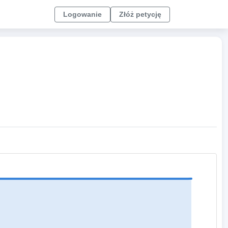
Logowanie
Złóż petycję