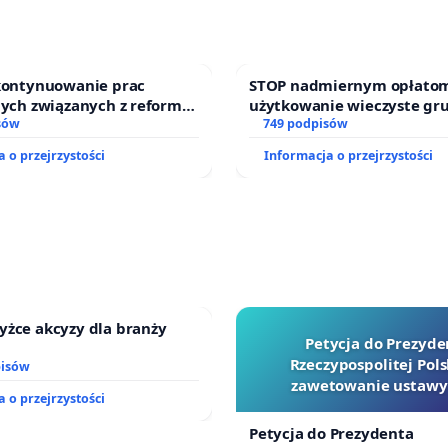
 kontynuowanie prac
STOP nadmiernym opłatom
nych związanych z reformą
użytkowanie wieczyste gr
zinnego
sów
zajmowanych przez rodzin
749 podpisów
działkowe.
 o przejrzystości
Informacja o przejrzystości
yżce akcyzy dla branży
Petycja do Prezyde
Rzeczypospolitej Pols
pisów
zawetowanie ustawy
 o przejrzystości
Szarlatan”
Petycja do Prezydenta