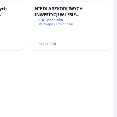
ych
NIE DLA SZKODLIWYCH
INWESTYCJI W LESIE
ŁAGIEWNICKIM I ARTURÓWKU
6 323 podpisów
19 Podpisy / 24 godzin
u
24 Jun 2026