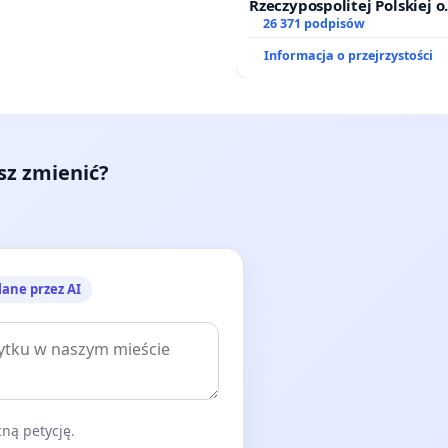
Rzeczypospolitej Polskiej o
zawetowanie ustawy „Lex 
26 371 podpisów
Informacja o przejrzystości
esz zmienić?
lane przez AI
ną petycję.