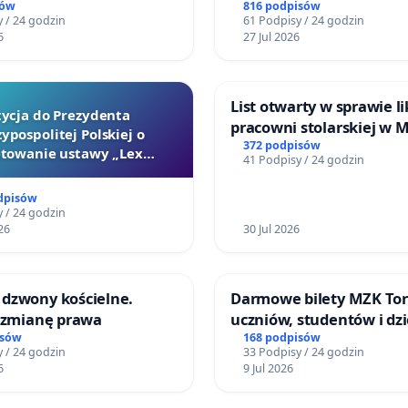
reformą prawa rodzinne
sów
816 podpisów
 / 24 godzin
61 Podpisy / 24 godzin
6
27 Jul 2026
List otwarty w sprawie li
tycja do Prezydenta
pracowni stolarskiej w 
ypospolitej Polskiej o
Teatrze Miniatura w Gd
372 podpisów
towanie ustawy „Lex
41 Podpisy / 24 godzin
Szarlatan”
dpisów
 / 24 godzin
26
30 Jul 2026
dzwony kościelne.
Darmowe bilety MZK Tor
o zmianę prawa
uczniów, studentów i dzi
isów
168 podpisów
 / 24 godzin
33 Podpisy / 24 godzin
6
9 Jul 2026