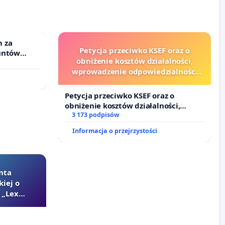
 za
Petycja przeciwko KSEF oraz o
untów
obniżenie kosztów działalności,
ne ogrody
wprowadzenie odpowiedzialności
finansowej kluczowych urzędników i
sędziów
Petycja przeciwko KSEF oraz o
obniżenie kosztów działalności,
wprowadzenie odpowiedzialności
3 173 podpisów
finansowej kluczowych urzędników i
Informacja o przejrzystości
sędziów
nta
kiej o
 „Lex