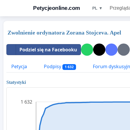
Petycjeonline.com
Przegląda
PL ▼
Zwolnienie ordynatora Zorana Stojceva. Apel
Podziel się na Facebooku
Petycja
Podpisy
Forum dyskusyj
1 632
Statystyki
1 632