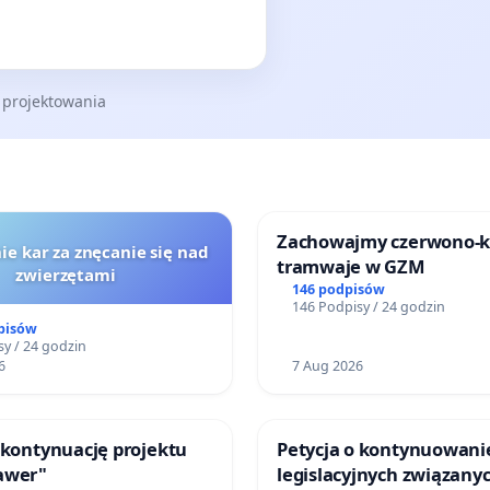
 projektowania
Zachowajmy czerwono-
ie kar za znęcanie się nad
tramwaje w GZM
zwierzętami
146 podpisów
146 Podpisy / 24 godzin
pisów
y / 24 godzin
6
7 Aug 2026
 kontynuację projektu
Petycja o kontynuowani
awer"
legislacyjnych związanyc