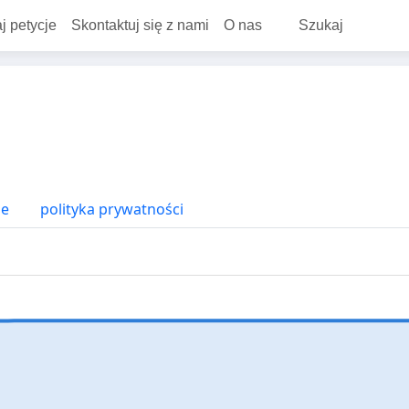
j petycje
Skontaktuj się z nami
O nas
Szukaj
ne
polityka prywatności