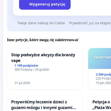
Wygeneruj petycję
Twoje dane należą do Ciebie
Prywatność już na etapie
Inne petycje, które mogą cię zainteresować
Stop podwyżce akcyzy dla branży
Zaostrzen
vape
1 199 podpisów
300 Podpisy / 24 godzin
2 569 pod
220 Podpis
31 Jul 2026
19 Jan 202
Przywróćmy leczenie dzieci z
Petycja o
guzami mózgu i innymi guzami
„Plaża W