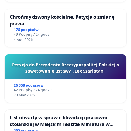
Chrońmy dzwony kościelne. Petycja o zmianę
prawa
176 podpisów
49 Podpisy / 24 godzin
4 Aug 2026
Petycja do Prezydenta Rzeczypospolitej Polskiej o
zawetowanie ustawy „Lex Szarlatan”
26 358 podpisów
42 Podpisy / 24 godzin
23 May 2026
List otwarty w sprawie likwidacji pracowni
stolarskiej w Miejskim Teatrze Miniatura w
Gdańsku
365 podpisów