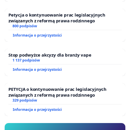
architektonicznymi.
Chcielibyśmy uniknąć żmudnej drogi sądowo-
Petycja o kontynuowanie prac legislacyjnych
związanych z reformą prawa rodzinnego
administracyjnej, dlatego jeszcze raz apelujemy do
800 podpisów
Pana o podjęcie działań mających na celu
Informacja o przejrzystości
zaproponowanie na rzeczonym peronie
konstrukcji, która swoim wyglądem będzie
Stop podwyżce akcyzy dla branży vape
harmonijnie współgrać ze zlokalizowaną na tym
1 137 podpisów
przystanku oryginalną i zabytkową wiatą
Informacja o przejrzystości
peronową.
Z poważaniem,
PETYCJA o kontynuowanie prac legislacyjnych
związanych z reformą prawa rodzinnego
329 podpisów
Informacja o przejrzystości