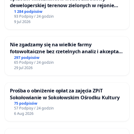
deweloperskiej terenow zielonych w rejonie
Bulwarów Straceńskich w Bielsku-Białej
1 284 podpisów
93 Podpisy / 24 godzin
9 Jul 2026
Nie zgadzamy się na wielkie farmy
fotowoltaiczne bez rzetelnych analiz i akceptacji
mieszkańców
297 podpisów
65 Podpisy / 24 godzin
29 Jul 2026
Prośba o obniżenie opłat za zajęcia ZPiT
Sokołowianie w Sokołowskim Ośrodku Kultury
75 podpisów
57 Podpisy / 24 godzin
6 Aug 2026