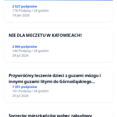
2 527 podpisów
178 Podpisy / 24 godzin
19 Jan 2026
NIE DLA MECZETU W KATOWICACH!
2 004 podpisów
146 Podpisy / 24 godzin
29 Jul 2026
Przywróćmy leczenie dzieci z guzami mózgu i
innymi guzami litymi do Górnośląskiego
Centrum Zdrowia Dziecka w Katowicach
7 351 podpisów
101 Podpisy / 24 godzin
25 Jul 2026
Sprzeciw mieszkańców wobec zabudowy