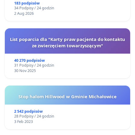
Żeromskiego w Otwocku
183 podpisów
34 Podpisy / 24 godzin
2 Aug 2026
List poparcia dla "Karty praw pacjenta do kontaktu
ze zwierzęciem towarzyszącym"
40 270 podpisów
31 Podpisy / 24 godzin
30 Nov 2025
Stop halom Hillwood w Gminie Michałowice
2 542 podpisów
28 Podpisy / 24 godzin
3 Feb 2023