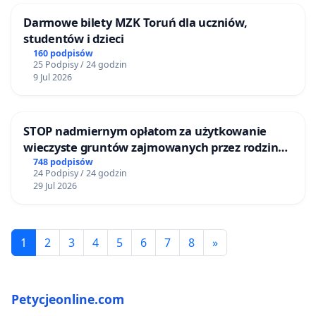
Darmowe bilety MZK Toruń dla uczniów,
studentów i dzieci
160 podpisów
25 Podpisy / 24 godzin
9 Jul 2026
STOP nadmiernym opłatom za użytkowanie
wieczyste gruntów zajmowanych przez rodzinne
ogrody działkowe.
748 podpisów
24 Podpisy / 24 godzin
29 Jul 2026
1
2
3
4
5
6
7
8
»
Petycjeonline.com