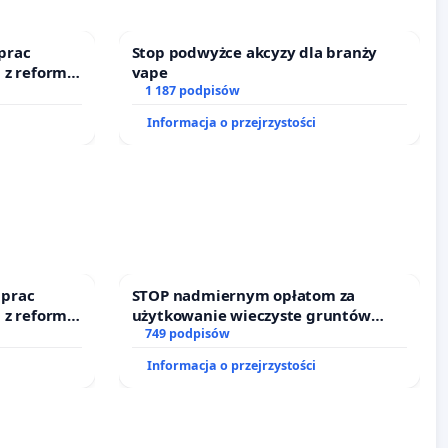
prac
Stop podwyżce akcyzy dla branży
 z reformą
vape
1 187 podpisów
Informacja o przejrzystości
 prac
STOP nadmiernym opłatom za
 z reformą
użytkowanie wieczyste gruntów
zajmowanych przez rodzinne ogrody
749 podpisów
działkowe.
Informacja o przejrzystości