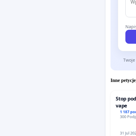
Napis
Twoje
Inne petycje
Stop pod
vape
1 187 p
300 Podp
31 Jul 20