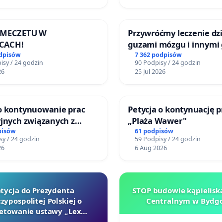
 MECZETU W
Przywróćmy leczenie dzi
CACH!
guzami mózgu i innymi
litymi do Górnośląskieg
odpisów
7 362 podpisów
isy / 24 godzin
90 Podpisy / 24 godzin
Centrum Zdrowia Dziec
26
25 Jul 2026
Katowicach
 o kontynuowanie prac
Petycja o kontynuację p
yjnych związanych z
„Plaża Wawer"
 prawa rodzinnego
pisów
61 podpisów
sy / 24 godzin
59 Podpisy / 24 godzin
26
6 Aug 2026
tycja do Prezydenta
STOP budowie kąpielisk
zypospolitej Polskiej o
Centralnym w Bydgo
etowanie ustawy „Lex
Szarlatan”