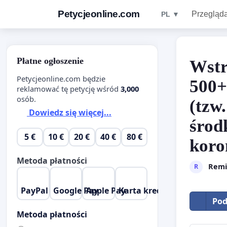
Petycjeonline.com
Przegląda
PL ▼
Płatne ogłoszenie
Wstr
Petycjeonline.com będzie
500+
reklamować tę petycję wśród
3,000
osób.
(tzw
Dowiedz się więcej...
środ
5 €
10 €
20 €
40 €
80 €
koro
Metoda płatności
Remi
R
PayPal
Google Pay
Apple Pay
Karta kredytowa
Pod
Metoda płatności