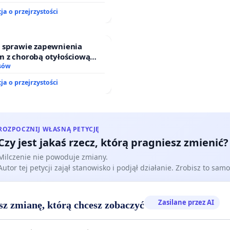
ja o przejrzystości
w sprawie zapewnienia
m z chorobą otyłościową
do kompleksowego leczenia
sów
gramów profilaktycznych.
ja o przejrzystości
ROZPOCZNIJ WŁASNĄ PETYCJĘ
Czy jest jakaś rzecz, którą pragniesz zmienić?
Milczenie nie powoduje zmiany.
Autor tej petycji zajął stanowisko i podjął działanie. Zrobisz to samo
Zasilane przez AI
sz zmianę, którą chcesz zobaczyć