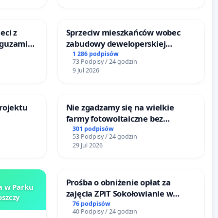
eci z
Sprzeciw mieszkańców wobec
 guzami
zabudowy deweloperskiej
o
terenow zielonych w rejonie
1 286 podpisów
73 Podpisy / 24 godzin
ka w
Bulwarów Straceńskich w
9 Jul 2026
Bielsku-Białej
rojektu
Nie zgadzamy się na wielkie
farmy fotowoltaiczne bez
rzetelnych analiz i akceptacji
301 podpisów
53 Podpisy / 24 godzin
mieszkańców
29 Jul 2026
Prośba o obniżenie opłat za
a w Parku
zajęcia ZPiT Sokołowianie w
szczy
Sokołowskim Ośrodku Kultury
76 podpisów
40 Podpisy / 24 godzin