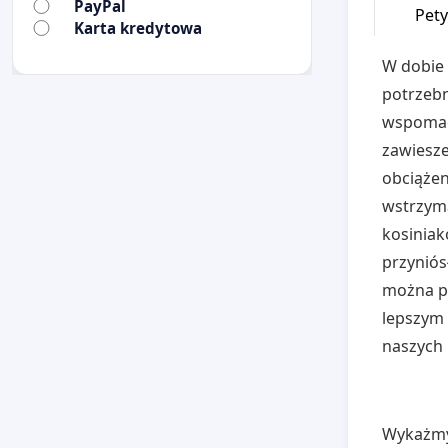
PayPal
Pety
Karta kredytowa
W dobie 
potrzebn
wspomaga
zawiesze
obciążen
wstrzyma
kosinia
przyniós
można pr
lepszym
naszych 
Wykażmy 