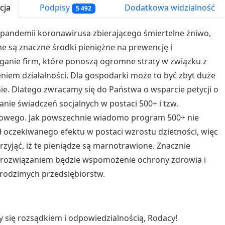
cja
Podpisy
Dodatkowa widzialność
5 492
pandemii koronawirusa zbierającego śmiertelne żniwo,
e są znaczne środki pieniężne na prewencję i
nie firm, które ponoszą ogromne straty w związku z
niem działalności. Dla gospodarki może to być zbyt duże
ie. Dlatego zwracamy się do Państwa o wsparcie petycji o
nie świadczeń socjalnych w postaci 500+ i tzw.
kowego. Jak powszechnie wiadomo program 500+ nie
ł oczekiwanego efektu w postaci wzrostu dzietności, więc
zyjąć, iż te pieniądze są marnotrawione. Znacznie
 rozwiązaniem będzie wspomożenie ochrony zdrowia i
rodzimych przedsiębiorstw.
się rozsądkiem i odpowiedzialnością, Rodacy!