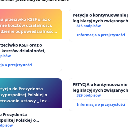
Petycja o kontynuowanie 
ja przeciwko KSEF oraz o
legislacyjnych związanych
nie kosztów działalności,
prawa rodzinnego
815 podpisów
zenie odpowiedzialności
Informacja o przejrzystości
wej kluczowych urzędników
i sędziów
rzeciwko KSEF oraz o
 kosztów działalności,
enie odpowiedzialności
dpisów
ej kluczowych urzędników i
ja o przejrzystości
PETYCJA o kontynuowanie
tycja do Prezydenta
legislacyjnych związanych
zypospolitej Polskiej o
prawa rodzinnego
329 podpisów
etowanie ustawy „Lex
Informacja o przejrzystości
Szarlatan”
o Prezydenta
politej Polskiej o
nie ustawy „Lex Szarlatan”
odpisów