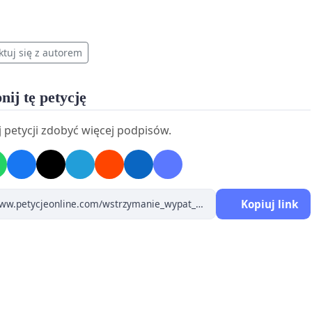
ktuj się z autorem
nij tę petycję
 petycji zdobyć więcej podpisów.
Kopiuj link