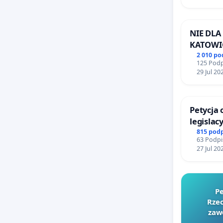
NIE DLA
KATOWI
2 010 p
125 Podp
29 Jul 20
Petycja
legislac
reformą
815 pod
63 Podpi
27 Jul 20
Pe
Rzec
zaw