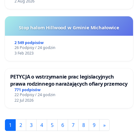
2 Aug 2026
Stop halom Hillwood w Gminie Michałowice
2 549 podpisów
26 Podpisy / 24 godzin
3 Feb 2023
PETYCJA o wstrzymanie prac legislacyjnych
prawa rodzinnego narażających ofiary przemocy
771 podpisów
22 Podpisy / 24 godzin
22 Jul 2026
1
2
3
4
5
6
7
8
9
»