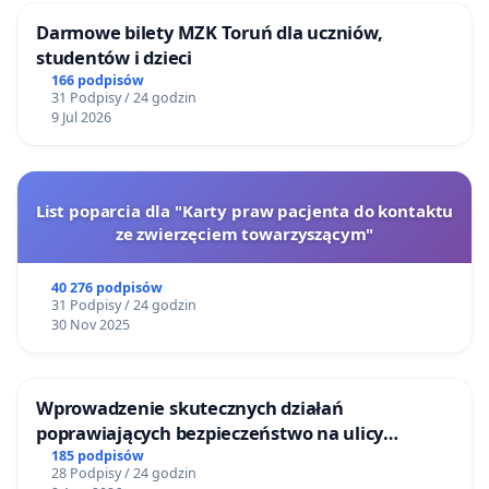
Darmowe bilety MZK Toruń dla uczniów,
studentów i dzieci
166 podpisów
31 Podpisy / 24 godzin
9 Jul 2026
List poparcia dla "Karty praw pacjenta do kontaktu
ze zwierzęciem towarzyszącym"
40 276 podpisów
31 Podpisy / 24 godzin
30 Nov 2025
Wprowadzenie skutecznych działań
poprawiających bezpieczeństwo na ulicy
Żeromskiego w Otwocku
185 podpisów
28 Podpisy / 24 godzin