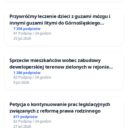
Przywróćmy leczenie dzieci z guzami mózgu i
innymi guzami litymi do Górnośląskiego
Centrum Zdrowia Dziecka w Katowicach
7 358 podpisów
91 Podpisy / 24 godzin
25 Jul 2026
Sprzeciw mieszkańców wobec zabudowy
deweloperskiej terenow zielonych w rejonie
Bulwarów Straceńskich w Bielsku-Białej
1 286 podpisów
82 Podpisy / 24 godzin
9 Jul 2026
Petycja o kontynuowanie prac legislacyjnych
związanych z reformą prawa rodzinnego
811 podpisów
62 Podpisy / 24 godzin
27 Jul 2026