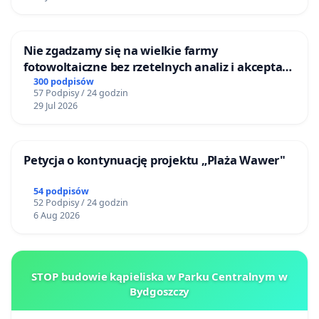
Nie zgadzamy się na wielkie farmy
fotowoltaiczne bez rzetelnych analiz i akceptacji
mieszkańców
300 podpisów
57 Podpisy / 24 godzin
29 Jul 2026
Petycja o kontynuację projektu „Plaża Wawer"
54 podpisów
52 Podpisy / 24 godzin
6 Aug 2026
STOP budowie kąpieliska w Parku Centralnym w
Bydgoszczy