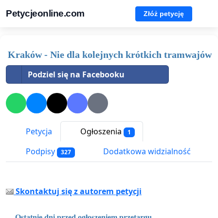
Petycjeonline.com
Złóż petycję
Kraków - Nie dla kolejnych krótkich tramwajów
Podziel się na Facebooku
Petycja
Ogłoszenia
1
Podpisy
Dodatkowa widzialność
327
Skontaktuj się z autorem petycji
Ostatnie dni przed ogłoszeniem przetargu