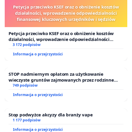
Petycja przeciwko KSEF oraz o obniżenie kosztów
działalności, wprowadzenie odpowiedzialności
finansowej kluczowych urzędników i sędziów
Petycja przeciwko KSEF oraz o obniżenie kosztów
działalności, wprowadzenie odpowiedzialności
finansowej kluczowych urzędników i sędziów
3 172 podpisów
Informacja o przejrzystości
STOP nadmiernym opłatom za użytkowanie
wieczyste gruntów zajmowanych przez rodzinne
ogrody działkowe.
749 podpisów
Informacja o przejrzystości
Stop podwyżce akcyzy dla branży vape
1 177 podpisów
Informacja o przejrzystości