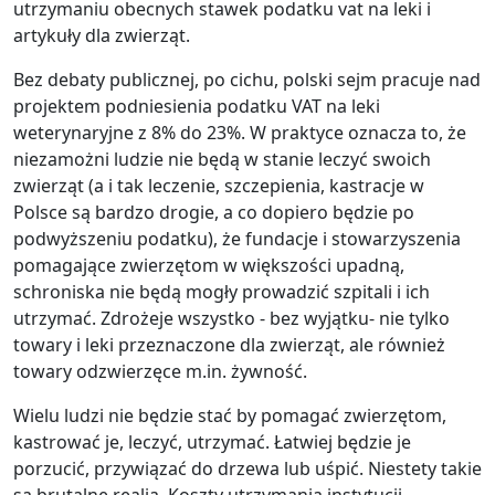
utrzymaniu obecnych stawek podatku vat na leki i
artykuły dla zwierząt.
Bez debaty publicznej, po cichu, polski sejm pracuje nad
projektem podniesienia podatku VAT na leki
weterynaryjne z 8% do 23%. W praktyce oznacza to, że
niezamożni ludzie nie będą w stanie leczyć swoich
zwierząt (a i tak leczenie, szczepienia, kastracje w
Polsce są bardzo drogie, a co dopiero będzie po
podwyższeniu podatku), że fundacje i stowarzyszenia
pomagające zwierzętom w większości upadną,
schroniska nie będą mogły prowadzić szpitali i ich
utrzymać. Zdrożeje wszystko - bez wyjątku- nie tylko
towary i leki przeznaczone dla zwierząt, ale również
towary odzwierzęce m.in. żywność.
Wielu ludzi nie będzie stać by pomagać zwierzętom,
kastrować je, leczyć, utrzymać. Łatwiej będzie je
porzucić, przywiązać do drzewa lub uśpić. Niestety takie