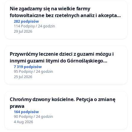
Nie zgadzamy się na wielkie farmy
fotowoltaiczne bez rzetelnych analiz i akceptacji
mieszkańców
282 podpisów
114 Podpisy / 24 godzin
29 Jul 2026
Przywróćmy leczenie dzieci z guzami mózgu i
innymi guzami litymi do Górnośląskiego
Centrum Zdrowia Dziecka w Katowicach
7 319 podpisów
95 Podpisy / 24 godzin
25 Jul 2026
Chrońmy dzwony kościelne. Petycja o zmianę
prawa
164 podpisów
90 Podpisy / 24 godzin
4 Aug 2026