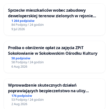
Sprzeciw mieszkańców wobec zabudowy
deweloperskiej terenow zielonych w rejonie
Bulwarów Straceńskich w Bielsku-Białej
1 264 podpisów
84 Podpisy / 24 godzin
9 Jul 2026
Prośba o obniżenie opłat za zajęcia ZPiT
Sokołowianie w Sokołowskim Ośrodku Kultury
58 podpisów
58 Podpisy / 24 godzin
6 Aug 2026
Wprowadzenie skutecznych działań
poprawiających bezpieczeństwo na ulicy
Żeromskiego w Otwocku
176 podpisów
53 Podpisy / 24 godzin
2 Aug 2026