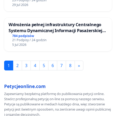
23 Podpisy / 24 godzin
29 Jul 2026
Wdrożenia pełnej infrastruktury Centralnego
Systemu Dynamicznej Informacji Pasażerskiej
(CSDiP) na stacji kolejowej w Łomży
784 podpisów
21 Podpisy / 24 godzin
5 Jul 2026
1
2
3
4
5
6
7
8
»
Petycjeonline.com
Zapewniamy bezpłatną platformę do publikowania petycji online.
Stwórz profesjonalną petycję on-line za pomocą naszego serwisu.
Petycje są publikowane w mediach każdego dnia, więc stworzenie
petycji jest świetnym sposobem, na zwrócenie uwagi opinii publicznej
i organów decyzyjnych.