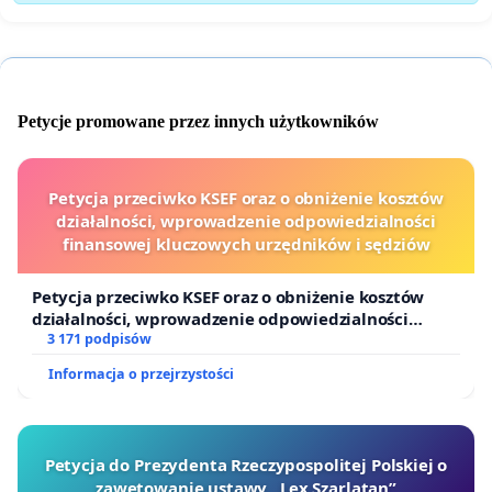
Petycje promowane przez innych użytkowników
Petycja przeciwko KSEF oraz o obniżenie kosztów
działalności, wprowadzenie odpowiedzialności
finansowej kluczowych urzędników i sędziów
Petycja przeciwko KSEF oraz o obniżenie kosztów
działalności, wprowadzenie odpowiedzialności
finansowej kluczowych urzędników i sędziów
3 171 podpisów
Informacja o przejrzystości
Petycja do Prezydenta Rzeczypospolitej Polskiej o
zawetowanie ustawy „Lex Szarlatan”