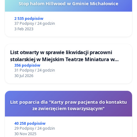
Stop halom Hillwood w Gminie Michałowice
2 535 podpisów
37 Podpisy / 24 godzin
3 Feb 2023
List otwarty w sprawie likwidacji pracowni
stolarskiej w Miejskim Teatrze Miniatura w
Gdańsku
356 podpisów
31 Podpisy / 24 godzin
30 Jul 2026
List poparcia dla "Karty praw pacjenta do kontaktu
ze zwierzęciem towarzyszącym"
40 258 podpisów
29 Podpisy / 24 godzin
30 Nov 2025