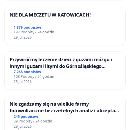
NIE DLA MECZETU W KATOWICACH!
1 879 podpisów
197 Podpisy / 24 godzin
29 Jul 2026
Przywróćmy leczenie dzieci z guzami mózgu i
innymi guzami litymi do Górnośląskiego
Centrum Zdrowia Dziecka w Katowicach
7 268 podpisów
108 Podpisy / 24 godzin
25 Jul 2026
Nie zgadzamy się na wielkie farmy
fotowoltaiczne bez rzetelnych analiz i akceptacji
mieszkańców
245 podpisów
89 Podpisy / 24 godzin
29 Jul 2026