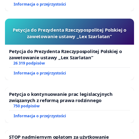
nadmierną prędkością wjeżdżają w teren
Informacja o przejrzystości
zabudowany. Wzmożony ruch oraz nadmierna
prędkość może doprowadzić do tragicznego
wypadku. Aby temu zaradzić apelujemy o jak
Petycja do Prezydenta Rzeczypospolitej Polskiej o
zawetowanie ustawy „Lex Szarlatan”
najszybsze rozpoczęcie budowy chodnika na tym
odcinku oraz postawienie radaru świetlnego
Petycja do Prezydenta Rzeczypospolitej Polskiej o
zwalniącego kierowców zarówno od strony
zawetowanie ustawy „Lex Szarlatan”
zachodniej jak i wschodniej.
26 319 podpisów
Informacja o przejrzystości
Z poważaniem
Mieszkańcy wsi Lubogoszcz
Petycja o kontynuowanie prac legislacyjnych
związanych z reformą prawa rodzinnego
750 podpisów
Informacja o przejrzystości
STOP nadmiernym opłatom za użytkowanie