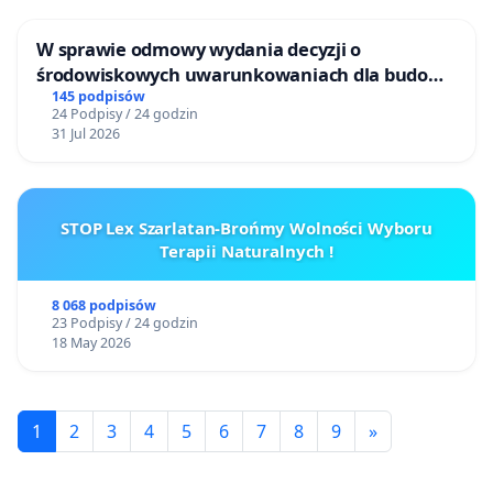
W sprawie odmowy wydania decyzji o
środowiskowych uwarunkowaniach dla budowy
zakładu wytwarzania biometanu „Krynki” w
145 podpisów
24 Podpisy / 24 godzin
Ostrowiu Południowym oraz ochrony
31 Jul 2026
mieszkańców i Puszczy Knyszyńskiej
STOP Lex Szarlatan-Brońmy Wolności Wyboru
Terapii Naturalnych !
8 068 podpisów
23 Podpisy / 24 godzin
18 May 2026
1
2
3
4
5
6
7
8
9
»