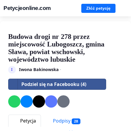
Petycjeonline.com
Złóż petycję
Budowa drogi nr 278 przez
miejscowość Lubogoszcz, gmina
Sława, powiat wschowski,
województwo lubuskie
Iwona Bakinowska
·
I
Podziel się na Facebooku (4)
Petycja
Podpisy
28