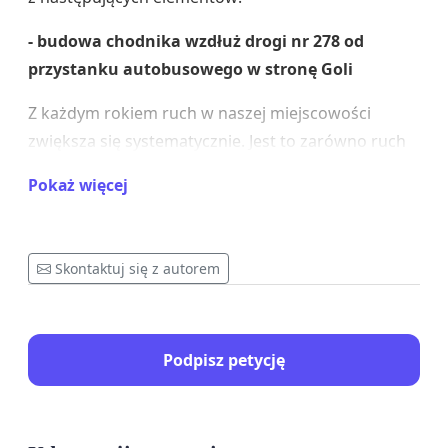
- budowa chodnika wzdłuż drogi nr 278 od
przystanku autobusowego w stronę Goli
Z każdym rokiem ruch w naszej miejscowości
zwiększa się systematycznie. Jest to zarówno ruch
samochodowy jak i pieszy, rowerowy. Na ww
Pokaż więcej
odcinku drogi brakuje pobocza z chodnikiem dla
pieszych. Przy tym odcinku drogi mieszkają rodziny
z dziećmi, które rano oraz po południu idą na
Skontaktuj się z autorem
przystanek autobusowy. Są zmuszone poruszać się
bardzo wąskim pasem wzdłuż drogi, co jest bardzo
niebezpieczne przy mijaniu się np z samochodem
Podpisz petycję
ciężarowym. Nasza miejscowość, ze względu na
walory turystyczne, odwiedzana jest z roku na rok
przez coraz większą liczbę turystów. Oni również