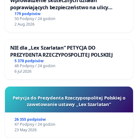
Wprowadzenie skutecznych działań
poprawiających bezpieczeństwo na ulicy
Żeromskiego w Otwocku
179 podpisów
50 Podpisy / 24 godzin
2 Aug 2026
NIE dla „Lex Szarlatan” PETYCJA DO
PREZYDENTA RZECZYPOSPOLITEJ POLSKIEJ
5 378 podpisów
48 Podpisy / 24 godzin
6 Jul 2026
Petycja do Prezydenta Rzeczypospolitej Polskiej o
zawetowanie ustawy „Lex Szarlatan”
26 355 podpisów
47 Podpisy / 24 godzin
23 May 2026