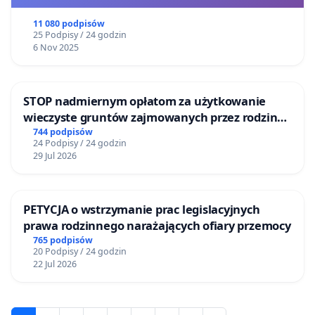
11 080 podpisów
25 Podpisy / 24 godzin
6 Nov 2025
STOP nadmiernym opłatom za użytkowanie
wieczyste gruntów zajmowanych przez rodzinne
ogrody działkowe.
744 podpisów
24 Podpisy / 24 godzin
29 Jul 2026
PETYCJA o wstrzymanie prac legislacyjnych
prawa rodzinnego narażających ofiary przemocy
765 podpisów
20 Podpisy / 24 godzin
22 Jul 2026