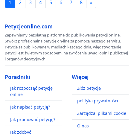
1
2
3
4
5
6
7
8
»
Petycjeonline.com
Zapewniamy bezpłatną platformę do publikowania petycji online.
Stwórz profesjonalną petycję on-line za pomocą naszego serwisu.
Petycje są publikowane w mediach każdego dnia, więc stworzenie
petycji jest świetnym sposobem, na zwrócenie uwagi opinii publicznej
i organów decyzyjnych.
Poradniki
Więcej
Jak rozpocząć petycję
Złóż petycję
online
polityka prywatności
Jak napisać petycję?
Zarządzaj plikami cookie
Jak promować petycję?
O nas
Jak zdobyć