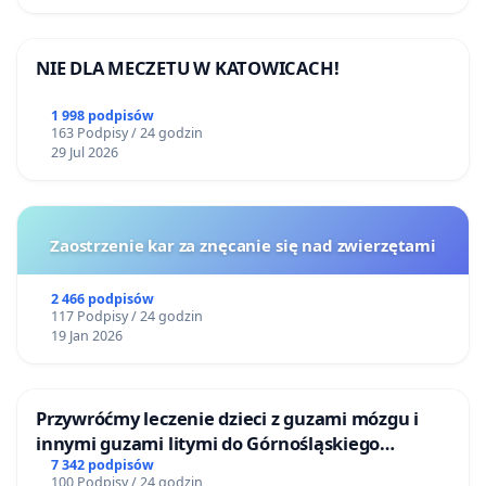
NIE DLA MECZETU W KATOWICACH!
1 998 podpisów
163 Podpisy / 24 godzin
29 Jul 2026
Zaostrzenie kar za znęcanie się nad zwierzętami
2 466 podpisów
117 Podpisy / 24 godzin
19 Jan 2026
Przywróćmy leczenie dzieci z guzami mózgu i
innymi guzami litymi do Górnośląskiego
Centrum Zdrowia Dziecka w Katowicach
7 342 podpisów
100 Podpisy / 24 godzin