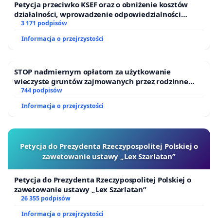
Petycja przeciwko KSEF oraz o obniżenie kosztów
działalności, wprowadzenie odpowiedzialności
finansowej kluczowych urzędników i sędziów
3 171 podpisów
Informacja o przejrzystości
STOP nadmiernym opłatom za użytkowanie
wieczyste gruntów zajmowanych przez rodzinne
ogrody działkowe.
744 podpisów
Informacja o przejrzystości
Petycja do Prezydenta Rzeczypospolitej Polskiej o
zawetowanie ustawy „Lex Szarlatan”
Petycja do Prezydenta Rzeczypospolitej Polskiej o
zawetowanie ustawy „Lex Szarlatan”
26 355 podpisów
Informacja o przejrzystości