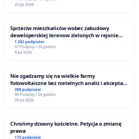
25 Jul 2026
Sprzeciw mieszkańców wobec zabudowy
deweloperskiej terenow zielonych w rejonie
Bulwarów Straceńskich w Bielsku-Białej
1 282 podpisów
97 Podpisy / 24 godzin
9 Jul 2026
Nie zgadzamy się na wielkie farmy
fotowoltaiczne bez rzetelnych analiz i akceptacji
mieszkańców
288 podpisów
90 Podpisy / 24 godzin
29 Jul 2026
Chrońmy dzwony kościelne. Petycja o zmianę
prawa
173 podpisów