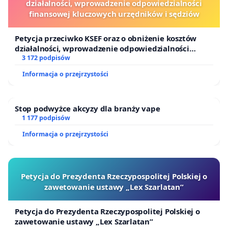
działalności, wprowadzenie odpowiedzialności
finansowej kluczowych urzędników i sędziów
Petycja przeciwko KSEF oraz o obniżenie kosztów
działalności, wprowadzenie odpowiedzialności
finansowej kluczowych urzędników i sędziów
3 172 podpisów
Informacja o przejrzystości
Stop podwyżce akcyzy dla branży vape
1 177 podpisów
Informacja o przejrzystości
Petycja do Prezydenta Rzeczypospolitej Polskiej o
zawetowanie ustawy „Lex Szarlatan”
Petycja do Prezydenta Rzeczypospolitej Polskiej o
zawetowanie ustawy „Lex Szarlatan”