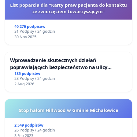
List poparcia dla "Karty praw pacjenta do kontaktu
ze zwierzęciem towarzyszącym"
40 276 podpisów
31 Podpisy / 24 godzin
30 Nov 2025
Wprowadzenie skutecznych działań
poprawiających bezpieczeństwo na ulicy
Żeromskiego w Otwocku
185 podpisów
28 Podpisy / 24 godzin
2 Aug 2026
Stop halom Hillwood w Gminie Michałowice
2 549 podpisów
26 Podpisy / 24 godzin
3 Feb 2023