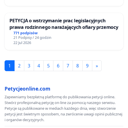
PETYCJA o wstrzymanie prac legislacyjnych
prawa rodzinnego narażających ofiary przemocy
771 podpisów
21 Podpisy / 24 godzin
22 Jul 2026
1
2
3
4
5
6
7
8
9
»
Petycjeonline.com
Zapewniamy bezpłatną platformę do publikowania petycji online.
Stwórz profesjonalną petycję on-line za pomocą naszego serwisu.
Petycje są publikowane w mediach każdego dnia, więc stworzenie
petycji jest świetnym sposobem, na zwrócenie uwagi opinii publicznej
i organów decyzyjnych.