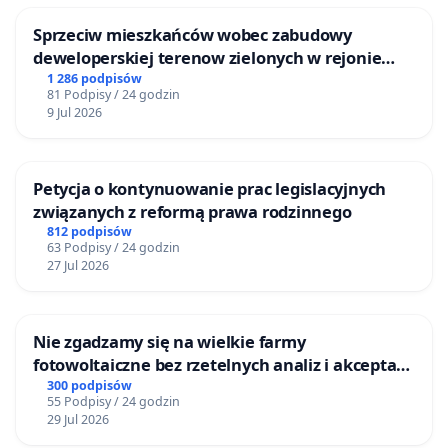
Sprzeciw mieszkańców wobec zabudowy
deweloperskiej terenow zielonych w rejonie
Bulwarów Straceńskich w Bielsku-Białej
1 286 podpisów
81 Podpisy / 24 godzin
9 Jul 2026
Petycja o kontynuowanie prac legislacyjnych
związanych z reformą prawa rodzinnego
812 podpisów
63 Podpisy / 24 godzin
27 Jul 2026
Nie zgadzamy się na wielkie farmy
fotowoltaiczne bez rzetelnych analiz i akceptacji
mieszkańców
300 podpisów
55 Podpisy / 24 godzin
29 Jul 2026