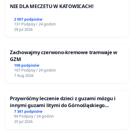
NIE DLA MECZETU W KATOWICACH!
2 007 podpisów
131 Podpisy / 24 godzin
29 Jul 2026
Zachowajmy czerwono-kremowe tramwaje w
GZM
108 podpisów
107 Podpisy / 24 godzin
7 Aug 2026
Przywróćmy leczenie dzieci z guzami mózgu i
innymi guzami litymi do Górnośląskiego
Centrum Zdrowia Dziecka w Katowicach
7 361 podpisów
94 Podpisy / 24 godzin
25 Jul 2026