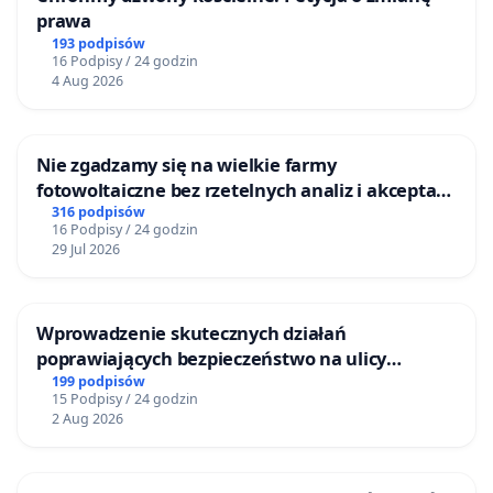
prawa
193 podpisów
16 Podpisy / 24 godzin
4 Aug 2026
Nie zgadzamy się na wielkie farmy
fotowoltaiczne bez rzetelnych analiz i akceptacji
mieszkańców
316 podpisów
16 Podpisy / 24 godzin
29 Jul 2026
Wprowadzenie skutecznych działań
poprawiających bezpieczeństwo na ulicy
Żeromskiego w Otwocku
199 podpisów
15 Podpisy / 24 godzin
2 Aug 2026