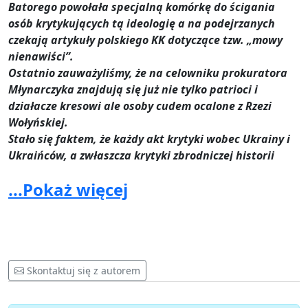
Batorego powołała specjalną komórkę do ścigania
osób krytykujących tą ideologię a na podejrzanych
czekają artykuły polskiego KK dotyczące tzw. „mowy
nienawiści”.
Ostatnio zauważyliśmy, że na celowniku prokuratora
Młynarczyka znajdują się już nie tylko patrioci i
działacze kresowi ale osoby cudem ocalone z Rzezi
Wołyńskiej.
Stało się faktem, że każdy akt krytyki wobec Ukrainy i
Ukraińców, a zwłaszcza krytyki zbrodniczej historii
ukraińskiego nacjonalizmu, jest zdaniem prokuratora
...Pokaż więcej
Młynarczyka „mową nienawiści”.
Bulwersującym jest też fakt, że w sprawach
podejmowanych przez prokuratora Młynarczyka często
przewija się nazwisko Igora Isajewa, ukraińskiego
dziennikarza - aktywisty szownistycznego,
działającego na terytorium Polski. Jak można
Skontaktuj się z autorem
wywnioskować z kierowanych przeciwko internetowym
komentatorom oskarżeń, Igora Isajewa nie wolno