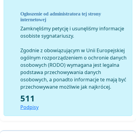
krytykować ani z nim polemizować. Grozi to
oskarżeniem o „mowę nienawiści”, za którą został już
Ogłoszenie od administratora tej strony
skazany na 8 miesięcy więzienia w zawieszeniu na 3
internetowej
lata jeden z ocaleńców z Rzezi Wołyńskiej.
Zamknęliśmy petycję i usunęliśmy informacje
Polakom nie można też krytykować żyjących w Polsce
osobiste sygnatariuszy.
potomków banderowskich sotni (jak np. były poseł
Sycz) którzy nie kryją swojej wrogości wobec Polski, bo
Zgodnie z obowiązującym w Unii Europejskiej
z wniosków członków Związku Ukraińców w Polsce
ogólnym rozporządzeniem o ochronie danych
kierowanego przez Piotra Tymę, w ich obronie staje
osobowych (RODO) wymagana jest legalna
prokurator Młynarczyk.
podstawa przechowywania danych
Takie działania prokuratora powodują to, że na usta
osobowych, a ponadto informacje te mają być
ciśnie się pytanie, czy Prokuratura Rejonowa Praga-
przechowywane możliwie jak najkrócej.
Północ, będąca integralnym elementem systemu
511
administracyjnego Państwa Polskiego, stała się
Podpisy
narzędziem terroru w rękach ukraińskich imigrantów?
Narzędziem, które wykorzystywane jest do
zastraszania, karania i terroryzowania każdego, kto
ma czelność przypominać światu o rzeziach, jakich