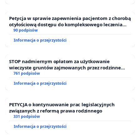
Oddział Mazowsze
Andrzej Łukawski
Petycja w sprawie zapewnienia pacjentom z chorobą
otyłościową dostępu do kompleksowego leczenia
Petycja adresowana jest do Prezydenta RP i Premiera.
oraz programów profilaktycznych.
90 podpisów
Prokurator Generelny juz otrzymał.
Informacja o przejrzystości
STOP nadmiernym opłatom za użytkowanie
wieczyste gruntów zajmowanych przez rodzinne
ogrody działkowe.
761 podpisów
Informacja o przejrzystości
PETYCJA o kontynuowanie prac legislacyjnych
związanych z reformą prawa rodzinnego
331 podpisów
Informacja o przejrzystości