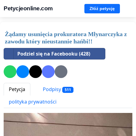
Petycjeonline.com
Złóż petycję
Żądamy usunięcia prokuratora Młynarczyka z
zawodu który nieustannie hańbi!!
Podziel się na Facebooku (428)
Petycja
Podpisy
511
polityka prywatności