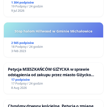
Bulwarów Straceńskich w Bielsku-Białej
1 304 podpisów
19 Podpisy / 24 godzin
9 Jul 2026
Stop halom Hillwood w Gminie Michałowice
2 565 podpisów
18 Podpisy / 24 godzin
3 Feb 2023
Petycja MIESZKAŃCÓW GIŻYCKA w sprawie
odstąpienia od zakupu przez miasto Giżycko
nieruchomości położonej nad jeziorem Niegocin
17 podpisów
17 Podpisy / 24 godzin
8 Aug 2026
Chrońmy dzwony kościelne. Petycja o zmianę