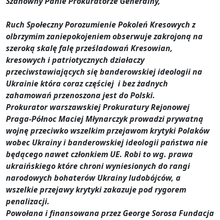
Szanowny Panie Prokuratorze Generalny,
Ruch Społeczny Porozumienie Pokoleń Kresowych z
olbrzymim zaniepokojeniem obserwuje zakrojoną na
szeroką skalę falę prześladowań Kresowian,
kresowych i patriotycznych działaczy
przeciwstawiających się banderowskiej ideologii na
Ukrainie która coraz częściej i bez żadnych
zahamowań przenoszona jest do Polski.
Prokurator warszawskiej Prokuratury Rejonowej
Praga-Północ Maciej Młynarczyk prowadzi prywatną
wojnę przeciwko wszelkim przejawom krytyki Polaków
wobec Ukrainy i banderowskiej ideologii państwa nie
będącego nawet członkiem UE. Robi to wg. prawa
ukraińskiego które chroni wyniesionych do rangi
narodowych bohaterów Ukrainy ludobójców, a
wszelkie przejawy krytyki zakazuje pod rygorem
penalizacji.
Powołana i finansowana przez George Sorosa Fundacja