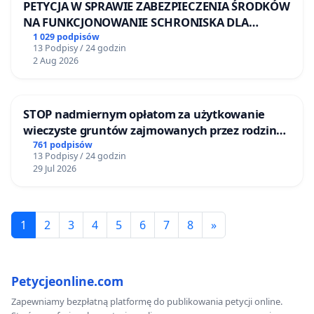
PETYCJA W SPRAWIE ZABEZPIECZENIA ŚRODKÓW
NA FUNKCJONOWANIE SCHRONISKA DLA
BEZDOMNYCH ZWIERZĄT W SKARYSZEWIE
1 029 podpisów
13 Podpisy / 24 godzin
2 Aug 2026
STOP nadmiernym opłatom za użytkowanie
wieczyste gruntów zajmowanych przez rodzinne
ogrody działkowe.
761 podpisów
13 Podpisy / 24 godzin
29 Jul 2026
1
2
3
4
5
6
7
8
»
Petycjeonline.com
Zapewniamy bezpłatną platformę do publikowania petycji online.