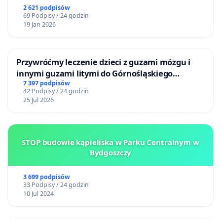
2 621 podpisów
69 Podpisy / 24 godzin
19 Jan 2026
Przywróćmy leczenie dzieci z guzami mózgu i
innymi guzami litymi do Górnośląskiego
Centrum Zdrowia Dziecka w Katowicach
7 397 podpisów
42 Podpisy / 24 godzin
25 Jul 2026
STOP budowie kąpieliska w Parku Centralnym w
Bydgoszczy
3 699 podpisów
33 Podpisy / 24 godzin
10 Jul 2024