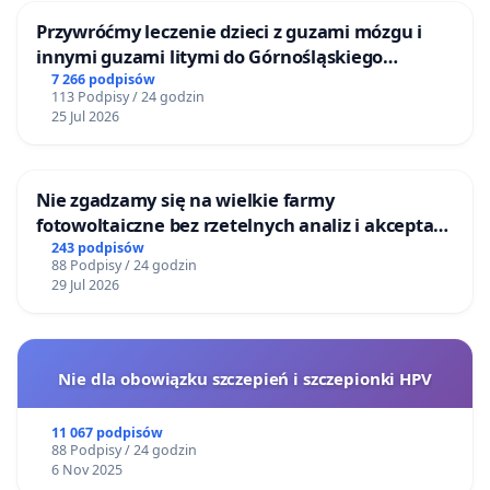
Przywróćmy leczenie dzieci z guzami mózgu i
innymi guzami litymi do Górnośląskiego
Centrum Zdrowia Dziecka w Katowicach
7 266 podpisów
113 Podpisy / 24 godzin
25 Jul 2026
Nie zgadzamy się na wielkie farmy
fotowoltaiczne bez rzetelnych analiz i akceptacji
mieszkańców
243 podpisów
88 Podpisy / 24 godzin
29 Jul 2026
Nie dla obowiązku szczepień i szczepionki HPV
11 067 podpisów
88 Podpisy / 24 godzin
6 Nov 2025