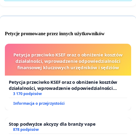
Petycje promowane przez innych użytkowników
Petycja przeciwko KSEF oraz o obniżenie kosztów
działalności, wprowadzenie odpowiedzialności
finansowej kluczowych urzędników i sędziów
Petycja przeciwko KSEF oraz o obniżenie kosztów
działalności, wprowadzenie odpowiedzialności
finansowej kluczowych urzędników i sędziów
3 170 podpisów
Informacja o przejrzystości
Stop podwyżce akcyzy dla branży vape
878 podpisów