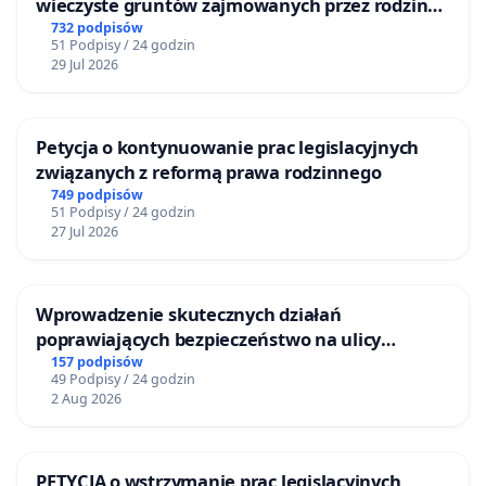
wieczyste gruntów zajmowanych przez rodzinne
ogrody działkowe.
732 podpisów
51 Podpisy / 24 godzin
29 Jul 2026
Petycja o kontynuowanie prac legislacyjnych
związanych z reformą prawa rodzinnego
749 podpisów
51 Podpisy / 24 godzin
27 Jul 2026
Wprowadzenie skutecznych działań
poprawiających bezpieczeństwo na ulicy
Żeromskiego w Otwocku
157 podpisów
49 Podpisy / 24 godzin
2 Aug 2026
PETYCJA o wstrzymanie prac legislacyjnych