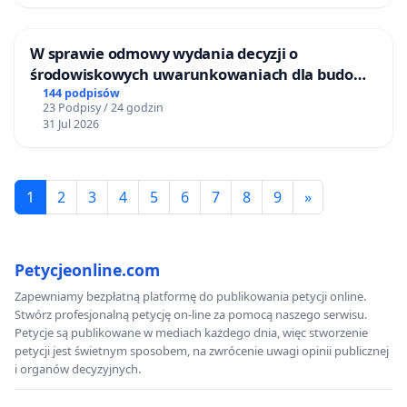
W sprawie odmowy wydania decyzji o
środowiskowych uwarunkowaniach dla budowy
zakładu wytwarzania biometanu „Krynki” w
144 podpisów
23 Podpisy / 24 godzin
Ostrowiu Południowym oraz ochrony
31 Jul 2026
mieszkańców i Puszczy Knyszyńskiej
1
2
3
4
5
6
7
8
9
»
Petycjeonline.com
Zapewniamy bezpłatną platformę do publikowania petycji online.
Stwórz profesjonalną petycję on-line za pomocą naszego serwisu.
Petycje są publikowane w mediach każdego dnia, więc stworzenie
petycji jest świetnym sposobem, na zwrócenie uwagi opinii publicznej
i organów decyzyjnych.