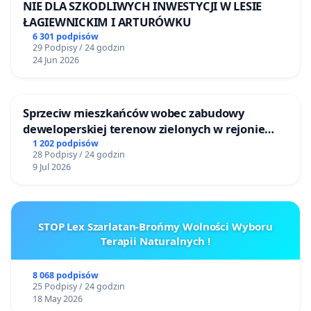
NIE DLA SZKODLIWYCH INWESTYCJI W LESIE
ŁAGIEWNICKIM I ARTURÓWKU
6 301 podpisów
29 Podpisy / 24 godzin
24 Jun 2026
Sprzeciw mieszkańców wobec zabudowy
deweloperskiej terenow zielonych w rejonie
Bulwarów Straceńskich w Bielsku-Białej
1 202 podpisów
28 Podpisy / 24 godzin
9 Jul 2026
STOP Lex Szarlatan-Brońmy Wolności Wyboru
Terapii Naturalnych !
8 068 podpisów
25 Podpisy / 24 godzin
18 May 2026