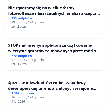
Nie zgadzamy się na wielkie farmy
fotowoltaiczne bez rzetelnych analiz i akceptacji
mieszkańców
333 podpisów
19 Podpisy / 24 godzin
29 Jul 2026
STOP nadmiernym opłatom za użytkowanie
wieczyste gruntów zajmowanych przez rodzinne
ogrody działkowe.
770 podpisów
17 Podpisy / 24 godzin
29 Jul 2026
Sprzeciw mieszkańców wobec zabudowy
deweloperskiej terenow zielonych w rejonie
Bulwarów Straceńskich w Bielsku-Białej
1 316 podpisów
16 Podpisy / 24 godzin
9 Jul 2026