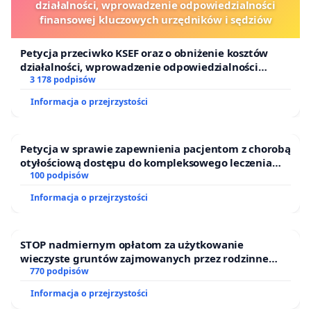
działalności, wprowadzenie odpowiedzialności
finansowej kluczowych urzędników i sędziów
Petycja przeciwko KSEF oraz o obniżenie kosztów
działalności, wprowadzenie odpowiedzialności
finansowej kluczowych urzędników i sędziów
3 178 podpisów
Informacja o przejrzystości
Petycja w sprawie zapewnienia pacjentom z chorobą
otyłościową dostępu do kompleksowego leczenia
oraz programów profilaktycznych.
100 podpisów
Informacja o przejrzystości
STOP nadmiernym opłatom za użytkowanie
wieczyste gruntów zajmowanych przez rodzinne
ogrody działkowe.
770 podpisów
Informacja o przejrzystości