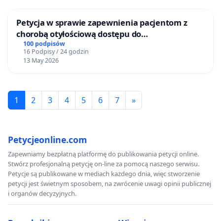
Petycja w sprawie zapewnienia pacjentom z
chorobą otyłościową dostępu do
kompleksowego leczenia oraz programów
100 podpisów
16 Podpisy / 24 godzin
profilaktycznych.
13 May 2026
1
2
3
4
5
6
7
»
Petycjeonline.com
Zapewniamy bezpłatną platformę do publikowania petycji online.
Stwórz profesjonalną petycję on-line za pomocą naszego serwisu.
Petycje są publikowane w mediach każdego dnia, więc stworzenie
petycji jest świetnym sposobem, na zwrócenie uwagi opinii publicznej
i organów decyzyjnych.