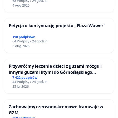
68 Podpisy / 24 godzin
4 Aug 2026
Petycja o kontynuację projektu „Plaża Wawer"
190 podpisów
64 Podpisy / 24 godzin
6 Aug 2026
Przywróćmy leczenie dzieci z guzami mózgu i
innymi guzami litymi do Górnośląskiego
Centrum Zdrowia Dziecka w Katowicach
7 422 podpisów
44 Podpisy / 24 godzin
25 Jul 2026
Zachowajmy czerwono-kremowe tramwaje w
GZM