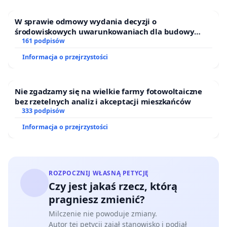
W sprawie odmowy wydania decyzji o
środowiskowych uwarunkowaniach dla budowy
zakładu wytwarzania biometanu „Krynki” w
161 podpisów
Ostrowiu Południowym oraz ochrony mieszkańców i
Informacja o przejrzystości
Puszczy Knyszyńskiej
Nie zgadzamy się na wielkie farmy fotowoltaiczne
bez rzetelnych analiz i akceptacji mieszkańców
333 podpisów
Informacja o przejrzystości
ROZPOCZNIJ WŁASNĄ PETYCJĘ
Czy jest jakaś rzecz, którą
pragniesz zmienić?
Milczenie nie powoduje zmiany.
Autor tej petycji zajął stanowisko i podjął