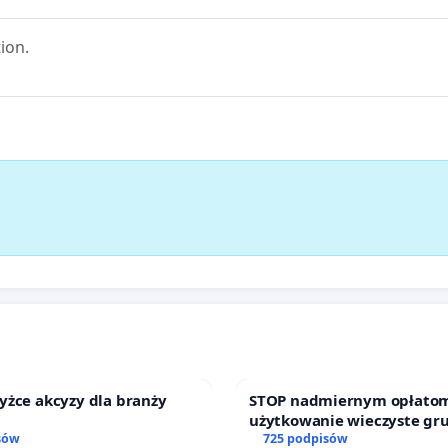
ion.
yżce akcyzy dla branży
STOP nadmiernym opłatom
użytkowanie wieczyste gr
sów
zajmowanych przez rodzin
725 podpisów