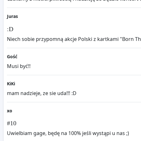
Juras
:D
Niech sobie przypomną akcje Polski z kartkami "Born Th
Gość
Musi być!!
KiKi
mam nadzieje, ze sie uda!!! :D
xo
#10
Uwielbiam gage, będę na 100% jeśli wystąpi u nas ;)