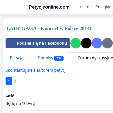
Petycjeonline.com
Przegląda
PL ▼
LADY GAGA - Koncert w Polsce 2014!
Podziel się na Facebooku
Petycja
Podpisy
Forum dyskusyjne
739
Skontaktuj się z autorem petycji
1
2
Gość
Będę na 100% ;)