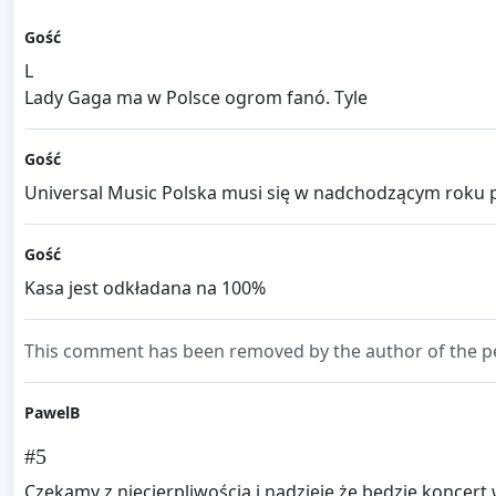
Gość
L
Lady Gaga ma w Polsce ogrom fanó. Tyle
Gość
Universal Music Polska musi się w nadchodzącym roku p
Gość
Kasa jest odkładana na 100%
This comment has been removed by the author of the pe
PawelB
#5
Czekamy z niecierpliwością i nadzieję że będzie koncert 