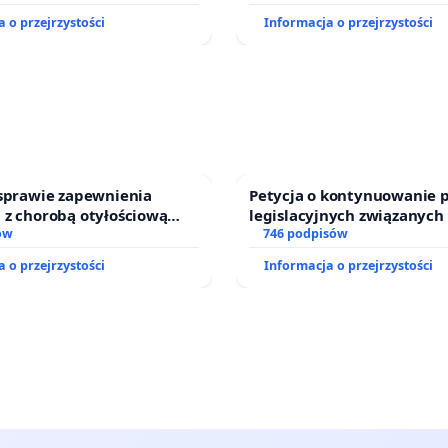
działkowe.
 o przejrzystości
Informacja o przejrzystości
 sprawie zapewnienia
Petycja o kontynuowanie 
 z chorobą otyłościową
legislacyjnych związanych
o kompleksowego leczenia
ów
prawa rodzinnego
746 podpisów
ramów profilaktycznych.
 o przejrzystości
Informacja o przejrzystości