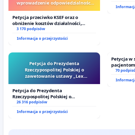
wprowadzenie odpowiedzialności
Informacja
finansowej kluczowych urzędników i
sędziów
Petycja przeciwko KSEF oraz o
obniżenie kosztów działalności,
wprowadzenie odpowiedzialności
3 170 podpisów
finansowej kluczowych urzędników i
Informacja o przejrzystości
sędziów
Petycja w
Petycja do Prezydenta
pacjentom
Rzeczypospolitej Polskiej o
dostępu d
70 podpis
zawetowanie ustawy „Lex
oraz prog
Informacja
Szarlatan”
Petycja do Prezydenta
Rzeczypospolitej Polskiej o
zawetowanie ustawy „Lex Szarlatan”
26 316 podpisów
Informacja o przejrzystości