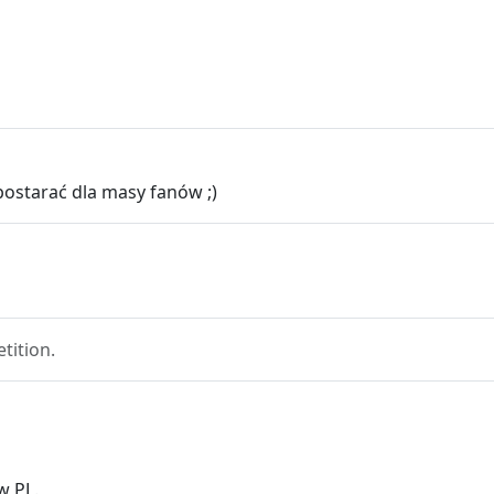
ostarać dla masy fanów ;)
tition.
w PL.