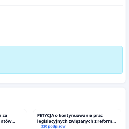
 za
PETYCJA o kontynuowanie prac
untów
legislacyjnych związanych z reformą
ne ogrody
prawa rodzinnego
320 podpisów