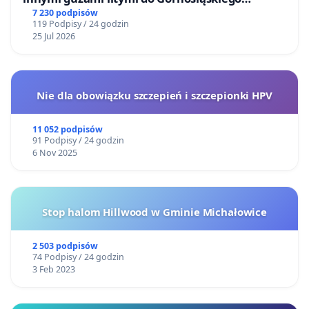
Centrum Zdrowia Dziecka w Katowicach
7 230 podpisów
119 Podpisy / 24 godzin
25 Jul 2026
Nie dla obowiązku szczepień i szczepionki HPV
11 052 podpisów
91 Podpisy / 24 godzin
6 Nov 2025
Stop halom Hillwood w Gminie Michałowice
2 503 podpisów
74 Podpisy / 24 godzin
3 Feb 2023