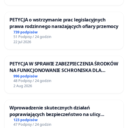
PETYCJA o wstrzymanie prac legislacyjnych
prawa rodzinnego narażających ofiary przemocy
739 podpisów
51 Podpisy / 24 godzin
22 Jul 2026
PETYCJA W SPRAWIE ZABEZPIECZENIA ŚRODKÓW
NA FUNKCJONOWANIE SCHRONISKA DLA
BEZDOMNYCH ZWIERZĄT W SKARYSZEWIE
996 podpisów
48 Podpisy / 24 godzin
2 Aug 2026
Wprowadzenie skutecznych działań
poprawiających bezpieczeństwo na ulicy
Żeromskiego w Otwocku
123 podpisów
47 Podpisy / 24 godzin