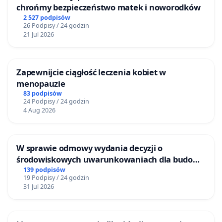
chrońmy bezpieczeństwo matek i noworodków
2 527 podpisów
26 Podpisy / 24 godzin
21 Jul 2026
Zapewnijcie ciągłość leczenia kobiet w
menopauzie
83 podpisów
24 Podpisy / 24 godzin
4 Aug 2026
W sprawie odmowy wydania decyzji o
środowiskowych uwarunkowaniach dla budowy
zakładu wytwarzania biometanu „Krynki” w
139 podpisów
19 Podpisy / 24 godzin
Ostrowiu Południowym oraz ochrony
31 Jul 2026
mieszkańców i Puszczy Knyszyńskiej