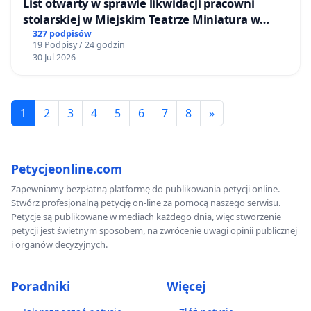
List otwarty w sprawie likwidacji pracowni
stolarskiej w Miejskim Teatrze Miniatura w
Gdańsku
327 podpisów
19 Podpisy / 24 godzin
30 Jul 2026
1
2
3
4
5
6
7
8
»
Petycjeonline.com
Zapewniamy bezpłatną platformę do publikowania petycji online.
Stwórz profesjonalną petycję on-line za pomocą naszego serwisu.
Petycje są publikowane w mediach każdego dnia, więc stworzenie
petycji jest świetnym sposobem, na zwrócenie uwagi opinii publicznej
i organów decyzyjnych.
Poradniki
Więcej