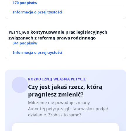
o przystąpienie do programu HIDDEN DISABILITIES
170 podpisów
SUNFLOWER – SŁONECZNIK – UKRYTE
Informacja o przejrzystości
NIEPEŁNOSPRAWNOŚCI
PETYCJA o kontynuowanie prac legislacyjnych
związanych z reformą prawa rodzinnego
341 podpisów
Informacja o przejrzystości
ROZPOCZNIJ WŁASNĄ PETYCJĘ
Czy jest jakaś rzecz, którą
pragniesz zmienić?
Milczenie nie powoduje zmiany.
Autor tej petycji zajął stanowisko i podjął
działanie. Zrobisz to samo?