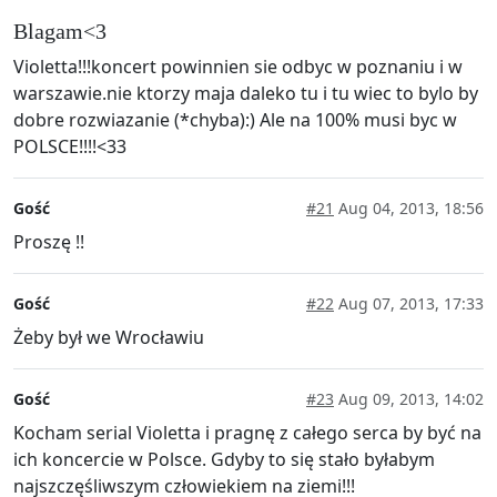
Blagam<3
Violetta!!!koncert powinnien sie odbyc w poznaniu i w
warszawie.nie ktorzy maja daleko tu i tu wiec to bylo by
dobre rozwiazanie (*chyba):) Ale na 100% musi byc w
POLSCE!!!!<33
Gość
#21
Aug 04, 2013, 18:56
Proszę !!
Gość
#22
Aug 07, 2013, 17:33
Żeby był we Wrocławiu
Gość
#23
Aug 09, 2013, 14:02
Kocham serial Violetta i pragnę z całego serca by być na
ich koncercie w Polsce. Gdyby to się stało byłabym
najszczęśliwszym człowiekiem na ziemi!!!