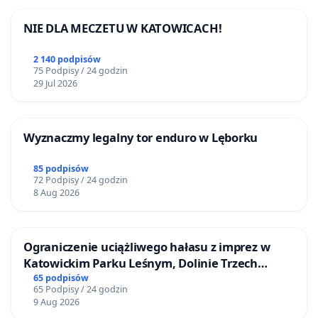
NIE DLA MECZETU W KATOWICACH!
2 140 podpisów
75 Podpisy / 24 godzin
29 Jul 2026
Wyznaczmy legalny tor enduro w Lęborku
85 podpisów
72 Podpisy / 24 godzin
8 Aug 2026
Ograniczenie uciążliwego hałasu z imprez w
Katowickim Parku Leśnym, Dolinie Trzech
Stawów i na Lotnisku Muchowiec
65 podpisów
65 Podpisy / 24 godzin
9 Aug 2026