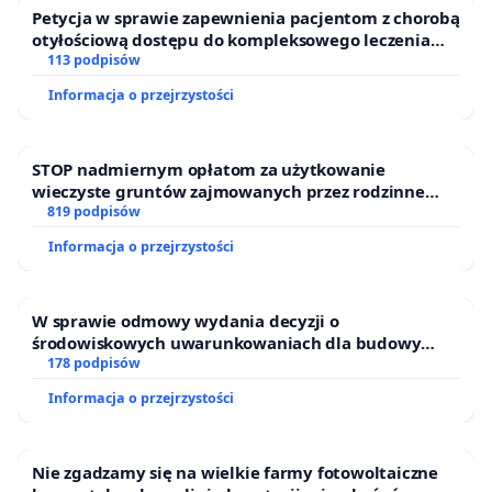
Petycja w sprawie zapewnienia pacjentom z chorobą
otyłościową dostępu do kompleksowego leczenia
oraz programów profilaktycznych.
113 podpisów
Informacja o przejrzystości
STOP nadmiernym opłatom za użytkowanie
wieczyste gruntów zajmowanych przez rodzinne
ogrody działkowe.
819 podpisów
Informacja o przejrzystości
W sprawie odmowy wydania decyzji o
środowiskowych uwarunkowaniach dla budowy
zakładu wytwarzania biometanu „Krynki” w
178 podpisów
Ostrowiu Południowym oraz ochrony mieszkańców i
Informacja o przejrzystości
Puszczy Knyszyńskiej
Nie zgadzamy się na wielkie farmy fotowoltaiczne