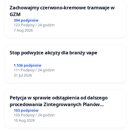
Zachowajmy czerwono-kremowe tramwaje w
GZM
394 podpisów
123 Podpisy / 24 godzin
7 Aug 2026
Stop podwyżce akcyzy dla branży vape
1 536 podpisów
111 Podpisy / 24 godzin
31 Jul 2026
Petycja w sprawie odstąpienia od dalszego
procedowania Zintegrowanych Planów
Inwestycyjnych „Myślenice – Barnasiówka” oraz
103 podpisów
103 Podpisy / 24 godzin
„Myślenice – Bukówka”
10 Aug 2026