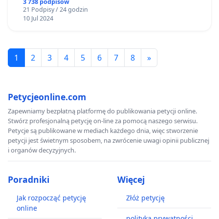
3 738 podpisów
21 Podpisy / 24 godzin
10 Jul 2024
1
2
3
4
5
6
7
8
»
Petycjeonline.com
Zapewniamy bezpłatną platformę do publikowania petycji online.
Stwórz profesjonalną petycję on-line za pomocą naszego serwisu.
Petycje są publikowane w mediach każdego dnia, więc stworzenie
petycji jest świetnym sposobem, na zwrócenie uwagi opinii publicznej
i organów decyzyjnych.
Poradniki
Więcej
Jak rozpocząć petycję
Złóż petycję
online
polityka prywatności