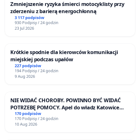
Zmniejszenie ryzyka śmierci motocyklisty przy
zderzeniu z barierą energochłonną
3 117 podpisów
930 Podpisy / 24 godzin
23 Jul 2026
Krótkie spodnie dla kierowców komunikacji
miejskiej podczas upałów
227 podpisów
194 Podpisy / 24 godzin
9 Aug 2026
NIE WIDAĆ CHOROBY. POWINNO BYĆ WIDAĆ
POTRZEBĘ POMOCY. Apel do władz Katowice
Airport o przystąpienie do programu HIDDEN
170 podpisów
170 Podpisy / 24 godzin
DISABILITIES SUNFLOWER – SŁONECZNIK –
10 Aug 2026
UKRYTE NIEPEŁNOSPRAWNOŚCI