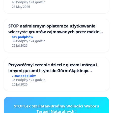
43 Podpisy / 24 godzin
23 May 2026
STOP nadmiernym opłatom za użytkowanie
wieczyste gruntów zajmowanych przez rodzinne
ogrody działkowe.
819 podpisów
38 Podpisy / 24 godzin
29 Jul 2026
Przywróćmy leczenie dzieci z guzami mózgu i
innymi guzami litymi do Górnośląskiego
Centrum Zdrowia Dziecka w Katowicach
7 460 podpisów
35 Podpisy / 24 godzin
25 Jul 2026
STOP Lex Szarlatan-Brońmy Wolności Wyboru
Terapii Naturalnych !