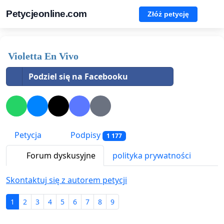
Petycjeonline.com
Złóż petycję
Violetta En Vivo
Podziel się na Facebooku
Petycja
Podpisy
1 177
Forum dyskusyjne
polityka prywatności
Skontaktuj się z autorem petycji
1
2
3
4
5
6
7
8
9