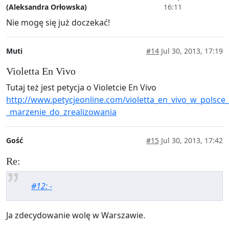
(Aleksandra Orłowska)
16:11
Nie mogę się już doczekać!
Muti
#14
Jul 30, 2013, 17:19
Violetta En Vivo
Tutaj też jest petycja o Violetcie En Vivo
http://www.petycjeonline.com/violetta_en_vivo_w_polsce_
_marzenie_do_zrealizowania
Gość
#15
Jul 30, 2013, 17:42
Re:
#12: -
Ja zdecydowanie wolę w Warszawie.