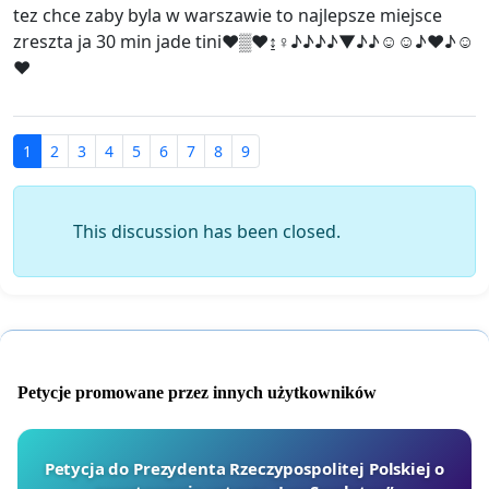
tez chce zaby byla w warszawie to najlepsze miejsce
zreszta ja 30 min jade tini♥▒♥↨♀♪♪♪♪▼♪♪☺☺♪♥♪☺
♥
1
2
3
4
5
6
7
8
9
This discussion has been closed.
Petycje promowane przez innych użytkowników
Petycja do Prezydenta Rzeczypospolitej Polskiej o