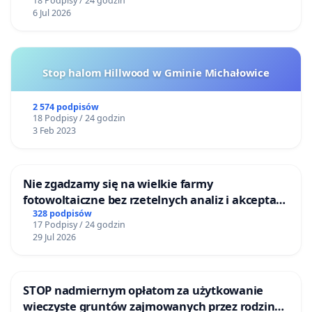
18 Podpisy / 24 godzin
6 Jul 2026
Stop halom Hillwood w Gminie Michałowice
2 574 podpisów
18 Podpisy / 24 godzin
3 Feb 2023
Nie zgadzamy się na wielkie farmy
fotowoltaiczne bez rzetelnych analiz i akceptacji
mieszkańców
328 podpisów
17 Podpisy / 24 godzin
29 Jul 2026
STOP nadmiernym opłatom za użytkowanie
wieczyste gruntów zajmowanych przez rodzinne