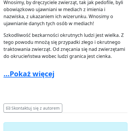
Wnosimy, by dręczyciele zwierząt, tak jak pedofile, byli
obowiązkowo ujawniani w mediach z imienia i
nazwiska, z ukazaniem ich wizerunku. Wnosimy o
ujawnianie danych tych osób w mediach!
Szkodliwość bezkarności okrutnych ludzi jest wielka. Z
tego powodu mnożą się przypadki złego i okrutnego
traktowania zwierząt. Od znęcania się nad zwierzętami
do okrucieństwa wobec ludzi granica jest cienka.
...Pokaż więcej
Przypominamy, co mówi ustawa:
USTAWA z dnia 21 sierpnia 1997 r.o ochronie zwierząt 1)
Art. 35.
Skontaktuj się z autorem
1. 60) Kto zabija, uśmierca zwierzę albo dokonuje uboju
zwierzęcia z naruszeniem przepisów art. 6 ust. 1, art. 33
lub art. 34 ust. 1-4 podlega grzywnie, karze