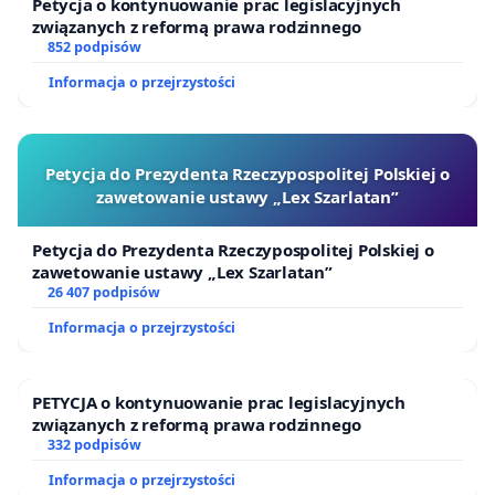
Petycja o kontynuowanie prac legislacyjnych
pomorskie
związanych z reformą prawa rodzinnego
852 podpisów
Joanna Czerska-Thomas, Prezes Fundacji M4Bizz
Informacja o przejrzystości
Barbara Grajek, Prezes Towarzystwa Pomocy
Zwierzętom ANIMALS
Irena Bujalska – Łęgowska, Prezes Stowarzyszenia
Petycja do Prezydenta Rzeczypospolitej Polskiej o
„Ratujmy Azora i Mruczka”
zawetowanie ustawy „Lex Szarlatan”
Magdalena Pietsch, Prezes Bydgoskiego Klubu
Petycja do Prezydenta Rzeczypospolitej Polskiej o
Przyjaciół Zwierząt
zawetowanie ustawy „Lex Szarlatan”
26 407 podpisów
Informacja o przejrzystości
PETYCJA o kontynuowanie prac legislacyjnych
związanych z reformą prawa rodzinnego
332 podpisów
Informacja o przejrzystości