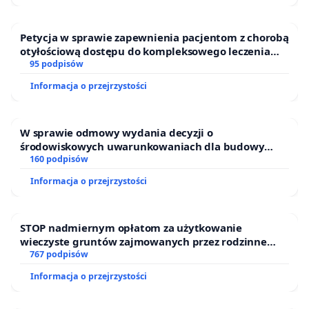
Petycja w sprawie zapewnienia pacjentom z chorobą
otyłościową dostępu do kompleksowego leczenia
oraz programów profilaktycznych.
95 podpisów
Informacja o przejrzystości
W sprawie odmowy wydania decyzji o
środowiskowych uwarunkowaniach dla budowy
zakładu wytwarzania biometanu „Krynki” w
160 podpisów
Ostrowiu Południowym oraz ochrony mieszkańców i
Informacja o przejrzystości
Puszczy Knyszyńskiej
STOP nadmiernym opłatom za użytkowanie
wieczyste gruntów zajmowanych przez rodzinne
ogrody działkowe.
767 podpisów
Informacja o przejrzystości