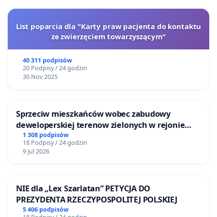
List poparcia dla "Karty praw pacjenta do kontaktu
ze zwierzęciem towarzyszącym"
40 311 podpisów
20 Podpisy / 24 godzin
30 Nov 2025
Sprzeciw mieszkańców wobec zabudowy
deweloperskiej terenow zielonych w rejonie
Bulwarów Straceńskich w Bielsku-Białej
1 308 podpisów
18 Podpisy / 24 godzin
9 Jul 2026
NIE dla „Lex Szarlatan” PETYCJA DO
PREZYDENTA RZECZYPOSPOLITEJ POLSKIEJ
5 406 podpisów