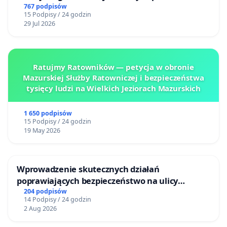
ogrody działkowe.
767 podpisów
15 Podpisy / 24 godzin
29 Jul 2026
Ratujmy Ratowników — petycja w obronie
Mazurskiej Służby Ratowniczej i bezpieczeństwa
tysięcy ludzi na Wielkich Jeziorach Mazurskich
1 650 podpisów
15 Podpisy / 24 godzin
19 May 2026
Wprowadzenie skutecznych działań
poprawiających bezpieczeństwo na ulicy
Żeromskiego w Otwocku
204 podpisów
14 Podpisy / 24 godzin
2 Aug 2026