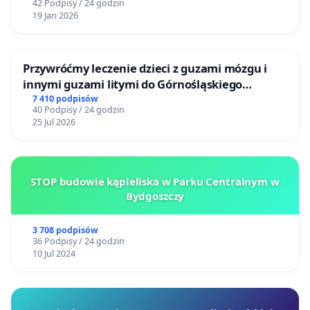
42 Podpisy / 24 godzin
19 Jan 2026
Przywróćmy leczenie dzieci z guzami mózgu i
innymi guzami litymi do Górnośląskiego
Centrum Zdrowia Dziecka w Katowicach
7 410 podpisów
40 Podpisy / 24 godzin
25 Jul 2026
STOP budowie kąpieliska w Parku Centralnym w
Bydgoszczy
3 708 podpisów
36 Podpisy / 24 godzin
10 Jul 2024