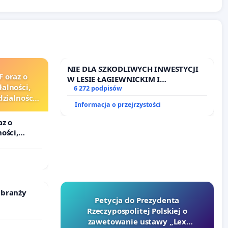
NIE DLA SZKODLIWYCH INWESTYCJI
F oraz o
W LESIE ŁAGIEWNICKIM I
alności,
ARTURÓWKU
6 272 podpisów
zialności
Informacja o przejrzystości
urzędników
az o
ości,
alności
zędników i
 branży
Petycja do Prezydenta
Rzeczypospolitej Polskiej o
zawetowanie ustawy „Lex