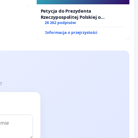
Szarlatan”
Petycja do Prezydenta
Rzeczypospolitej Polskiej o
zawetowanie ustawy „Lex Szarlatan”
26 262 podpisów
Informacja o przejrzystości
?