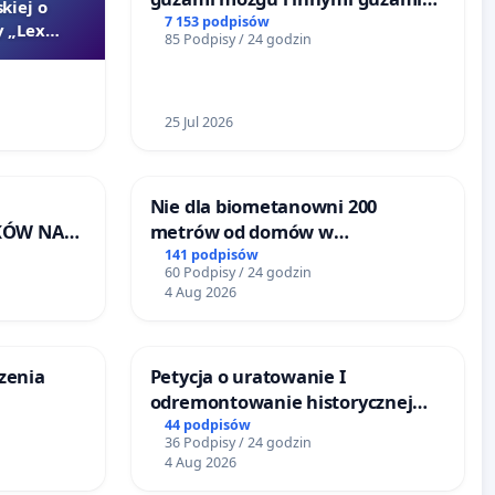
kiej o
litymi do Górnośląskiego
7 153 podpisów
 „Lex
85 Podpisy / 24 godzin
Centrum Zdrowia Dziecka w
Katowicach
25 Jul 2026
Nie dla biometanowni 200
KÓW NA
metrów od domów w
RONISKA
Biernatkach, gm. Wądroże
141 podpisów
60 Podpisy / 24 godzin
ERZĄT W
Wielkie
4 Aug 2026
czenia
Petycja o uratowanie I
odremontowanie historycznej
Lokomotywy sm42-914
44 podpisów
36 Podpisy / 24 godzin
4 Aug 2026