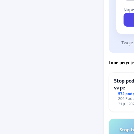
2014 rok
Napis
przewidu
terenie,
Zarząd Z
zostały 
Twoje
można by
wykupy) 
Inne petycje
po kroku
zabetono
Stop pod
Mistrzej
vape
572 pod
Z ubolew
206 Podp
zrozumia
31 Jul 20
tego ch
zalesien
jest już
Stop 