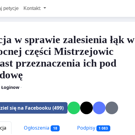
j petycje
Kontakt:
cja w sprawie zalesienia łąk w
ocnej części Mistrzejowic
ast przeznaczenia ich pod
udowę
 Łoginow
·
ziel się na Facebooku (499)
cja
Ogłoszenia
Podpisy
18
1 083