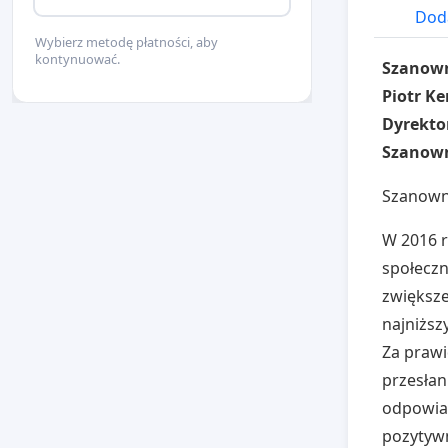
Doda
Wybierz metodę płatności, aby
kontynuować.
Szanow
Piotr K
Dyrektor
Szanown
Szanown
W 2016 r
społeczn
zwiększe
najniższ
Za prawi
przesłan
odpowiad
pozytywn