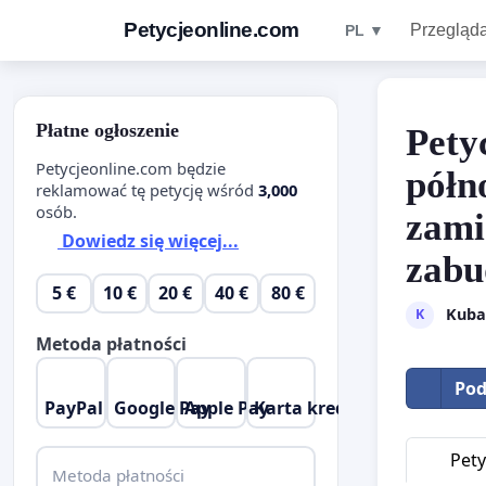
Petycjeonline.com
Przegląda
PL ▼
Płatne ogłoszenie
Pety
Petycjeonline.com będzie
półn
reklamować tę petycję wśród
3,000
osób.
zami
Dowiedz się więcej...
zab
5 €
10 €
20 €
40 €
80 €
Kuba
K
Metoda płatności
Pod
PayPal
Google Pay
Apple Pay
Karta kredytowa
Pety
Metoda płatności