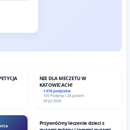
 PETYCJA
NIE DLA MECZETU W
KATOWICACH!
SKIEJ
1 678 podpisów
105 Podpisy / 24 godzin
29 Jul 2026
Przywróćmy leczenie dzieci z
enta
guzami mózgu i innymi guzami