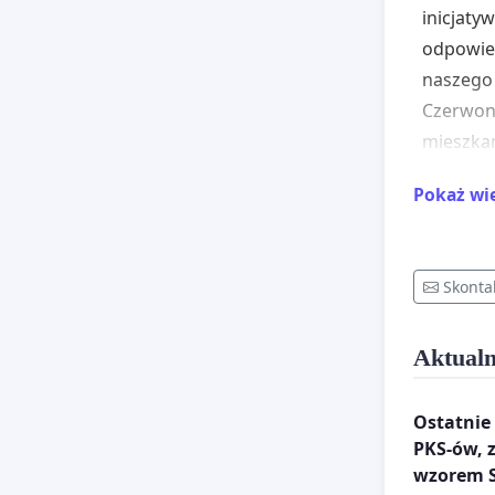
inicjaty
odpowie
naszego 
Czerwone
mieszkań
miejskie
Pokaż wi
domu, au
Krakowa”
następuj
Skonta
1) Przyj
dać form
Aktualn
północy,
2) Prze
Ostatnie 
przestrz
PKS-ów, 
Witkowic
wzorem S