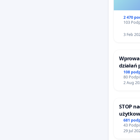
placów z
cywiliza
2 470 p
miejscow
103 Podp
przed z
3 Feb 20
mieszk
widziało
w ślad z
Wprowad
infrastr
działań
bezpiecz
108 pod
odwrót. 
80 Podpi
Żeromsk
ZZM na s
2 Aug 20
urzędnic
W związ
STOP na
użytkow
północne
zajmowa
681 pod
zrealizo
43 Podpi
ogrody 
29 Jul 20
przed pi