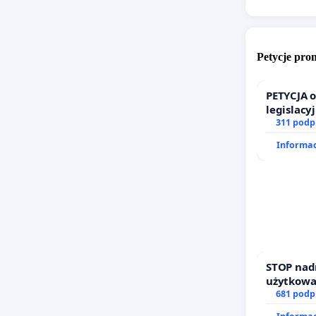
Petycje pr
PETYCJA 
legislacy
prawa ro
311 podp
Informac
Szanow
początku
radnym 
dla Kra
latach p
STOP nad
użytkowa
Mistrzej
zajmowan
681 podp
Krakowa”
działkowe