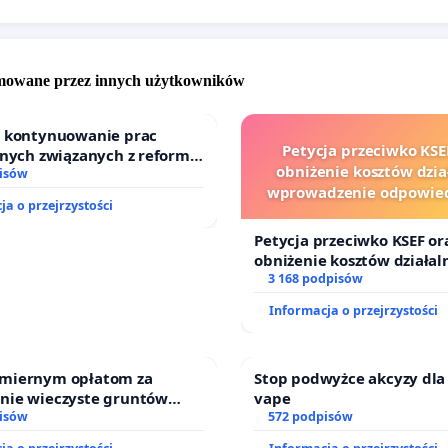
omowane przez innych użytkowników
o kontynuowanie prac
Petycja przeciwko KSE
jnych związanych z reformą
obniżenie kosztów dział
dzinnego
isów
wprowadzenie odpowied
ja o przejrzystości
finansowej kluczowych 
i sędziów
Petycja przeciwko KSEF or
obniżenie kosztów działaln
ny
Panie Dyrektorze
, temat jest Panu znany od samego
wprowadzenie odpowiedzi
3 168 podpisów
 istnienia Zarządu Zieleni Miejskiej. Znany jest on również
finansowej kluczowych ur
Informacja o przejrzystości
PO, PiS i Przyjaznego Krakowa
, gdyż inicjatywa „
Lasy
sędziów
kowa
” wielokrotnie przekazywała Państwu w poprzednich
ostulaty odnośnie zalesień w północnej części
miernym opłatom za
Stop podwyżce akcyzy dla
nie wieczyste gruntów
vape
owic. Od 2014 roku kiedy powstała inicjatywa „Lasy dla
ych przez rodzinne ogrody
isów
572 podpisów
, popierana przez 5,2 tysiące krakowian (tyle osób
.