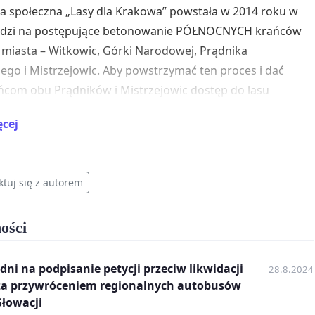
wa społeczna „Lasy dla Krakowa” powstała w 2014 roku w
dzi na postępujące betonowanie PÓŁNOCNYCH krańców
miasta – Witkowic, Górki Narodowej, Prądnika
go i Mistrzejowic. Aby powstrzymać ten proces i dać
com obu Prądników i Mistrzejowic dostęp do lasu
go w zasięgu kilku- kilkunastominutowego spaceru od
ęcej
tor tej petycji założył w 2014 roku inicjatywę „Lasy dla
, której celem było skłonienie władz miasta do
ących działań:
ktuj się z autorem
ęcia Powiatowego Programu Zwiększania Lesistości, aby
alne podstawy do utworzenia lasów miejskich na
ości
 w tym działań z poniższych punktów.
znaczenia w miejscowych planach zagospodarowania
dni na podpisanie petycji przeciw likwidacji
28.8.2024
ennego obszarów pod zalesianie w rejonie: Lasu
za przywróceniem regionalnych autobusów
kiego (powiększenie lasu), Prądnika Czerwonego (pas
łowacji