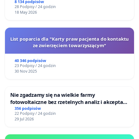
8 134 podpisów
28 Podpisy / 24 godzin
18 May 2026
List poparcia dla "Karty praw pacjenta do kontaktu
ze zwierzęciem towarzyszącym"
40 346 podpisów
23 Podpisy / 24 godzin
30 Nov 2025
Nie zgadzamy się na wielkie farmy
fotowoltaiczne bez rzetelnych analiz i akceptacji
mieszkańców
356 podpisów
22 Podpisy / 24 godzin
29 Jul 2026