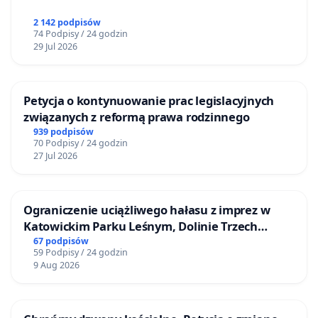
2 142 podpisów
74 Podpisy / 24 godzin
29 Jul 2026
Petycja o kontynuowanie prac legislacyjnych
związanych z reformą prawa rodzinnego
939 podpisów
70 Podpisy / 24 godzin
27 Jul 2026
Ograniczenie uciążliwego hałasu z imprez w
Katowickim Parku Leśnym, Dolinie Trzech
Stawów i na Lotnisku Muchowiec
67 podpisów
59 Podpisy / 24 godzin
9 Aug 2026