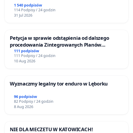
1 540 podpisów
114 Podpisy / 24 godzin
31 Jul 2026
Petycja w sprawie odstąpienia od dalszego
procedowania Zintegrowanych Planów
Inwestycyjnych „Myślenice – Barnasiówka” oraz
111 podpisów
111 Podpisy / 24 godzin
„Myślenice – Bukówka”
10 Aug 2026
Wyznaczmy legalny tor enduro w Lęborku
96 podpisów
82 Podpisy / 24 godzin
8 Aug 2026
NIE DLA MECZETU W KATOWICACH!