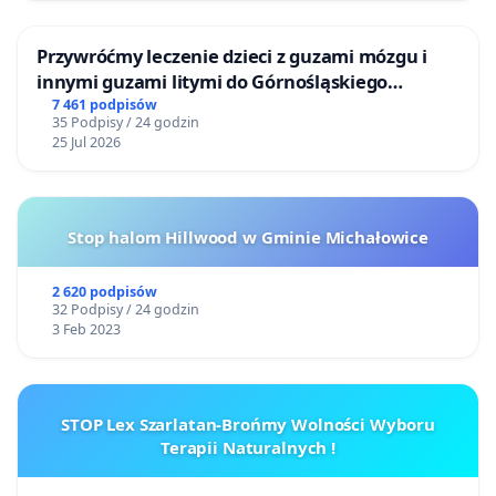
Przywróćmy leczenie dzieci z guzami mózgu i
innymi guzami litymi do Górnośląskiego
Centrum Zdrowia Dziecka w Katowicach
7 461 podpisów
35 Podpisy / 24 godzin
25 Jul 2026
Stop halom Hillwood w Gminie Michałowice
2 620 podpisów
32 Podpisy / 24 godzin
3 Feb 2023
STOP Lex Szarlatan-Brońmy Wolności Wyboru
Terapii Naturalnych !