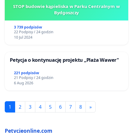
STOP budowie kąpieliska w Parku Centralnym w
Bydgoszczy
3 739 podpisów
22 Podpisy / 24 godzin
10 Jul 2024
Petycja o kontynuację projektu „Plaża Wawer"
221 podpisów
21 Podpisy / 24 godzin
6 Aug 2026
1
2
3
4
5
6
7
8
»
Petycjeonline.com