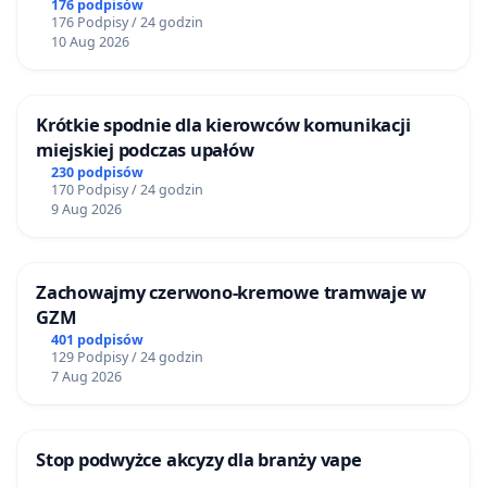
Airport o przystąpienie do programu HIDDEN
176 podpisów
176 Podpisy / 24 godzin
DISABILITIES SUNFLOWER – SŁONECZNIK –
10 Aug 2026
UKRYTE NIEPEŁNOSPRAWNOŚCI
Krótkie spodnie dla kierowców komunikacji
miejskiej podczas upałów
230 podpisów
170 Podpisy / 24 godzin
9 Aug 2026
Zachowajmy czerwono-kremowe tramwaje w
GZM
401 podpisów
129 Podpisy / 24 godzin
7 Aug 2026
Stop podwyżce akcyzy dla branży vape