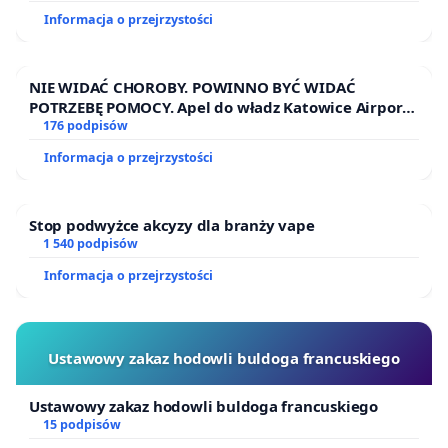
Informacja o przejrzystości
NIE WIDAĆ CHOROBY. POWINNO BYĆ WIDAĆ
POTRZEBĘ POMOCY. Apel do władz Katowice Airport
o przystąpienie do programu HIDDEN DISABILITIES
176 podpisów
SUNFLOWER – SŁONECZNIK – UKRYTE
Informacja o przejrzystości
NIEPEŁNOSPRAWNOŚCI
Stop podwyżce akcyzy dla branży vape
1 540 podpisów
Informacja o przejrzystości
Ustawowy zakaz hodowli buldoga francuskiego
Ustawowy zakaz hodowli buldoga francuskiego
15 podpisów