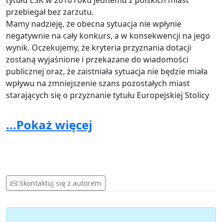
tytułu ESK w 2016 roku jednemu z polskich miast
przebiegał bez zarzutu.
Mamy nadzieję, że obecna sytuacja nie wpłynie
negatywnie na cały konkurs, a w konsekwencji na jego
wynik. Oczekujemy, że kryteria przyznania dotacji
zostaną wyjaśnione i przekazane do wiadomości
publicznej oraz, że zaistniała sytuacja nie będzie miała
wpływu na zmniejszenie szans pozostałych miast
starających się o przyznanie tytułu Europejskiej Stolicy
Kultury.
...Pokaż więcej
Do wiadomości:
- Pan Premier Rządu Rzeczypospolitej Polskiej Donald
Tusk
Skontaktuj się z autorem
- Pani Minister Julia Pitera pełnomocniczka rządu ds.
Opracowania Programu Zapobiegania
Nieprawidłowościom w Instytucjach Publicznych