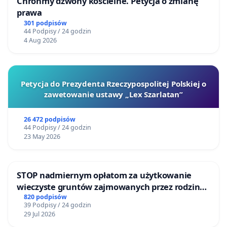
Chrońmy dzwony kościelne. Petycja o zmianę
prawa
301 podpisów
44 Podpisy / 24 godzin
4 Aug 2026
Petycja do Prezydenta Rzeczypospolitej Polskiej o
zawetowanie ustawy „Lex Szarlatan”
26 472 podpisów
44 Podpisy / 24 godzin
23 May 2026
STOP nadmiernym opłatom za użytkowanie
wieczyste gruntów zajmowanych przez rodzinne
ogrody działkowe.
820 podpisów
39 Podpisy / 24 godzin
29 Jul 2026