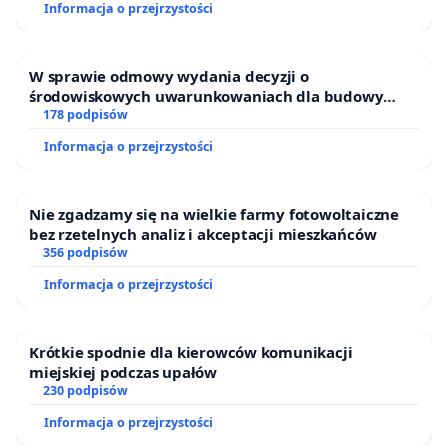
Informacja o przejrzystości
W sprawie odmowy wydania decyzji o
środowiskowych uwarunkowaniach dla budowy
zakładu wytwarzania biometanu „Krynki” w
178 podpisów
Ostrowiu Południowym oraz ochrony mieszkańców i
Informacja o przejrzystości
Puszczy Knyszyńskiej
Nie zgadzamy się na wielkie farmy fotowoltaiczne
bez rzetelnych analiz i akceptacji mieszkańców
356 podpisów
Informacja o przejrzystości
Krótkie spodnie dla kierowców komunikacji
miejskiej podczas upałów
230 podpisów
Informacja o przejrzystości