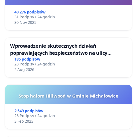
40 276 podpisów
31 Podpisy / 24 godzin
30 Nov 2025
Wprowadzenie skutecznych działań
poprawiających bezpieczeństwo na ulicy
Żeromskiego w Otwocku
185 podpisów
28 Podpisy / 24 godzin
2 Aug 2026
Stop halom Hillwood w Gminie Michałowice
2 549 podpisów
26 Podpisy / 24 godzin
3 Feb 2023