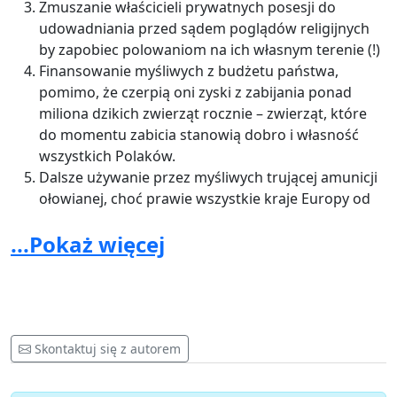
Zmuszanie właścicieli prywatnych posesji do
udowadniania przed sądem poglądów religijnych
by zapobiec polowaniom na ich własnym terenie (!)
Finansowanie myśliwych z budżetu państwa,
pomimo, że czerpią oni zyski z zabijania ponad
miliona dzikich zwierząt rocznie – zwierząt, które
do momentu zabicia stanowią dobro i własność
wszystkich Polaków.
Dalsze używanie przez myśliwych trującej amunicji
ołowianej, choć prawie wszystkie kraje Europy od
niej odchodzą.
...Pokaż więcej
Udział dzieci w polowaniach mimo negatywnej
opinii Rzecznika Praw Dziecka, Ministerstwa
Edukacji Narodowej, psychologów i organizacji
walczących o prawa dziecka. (...)"
Wystarczy przeczytać projekt ustawy i kilka innych
Skontaktuj się z autorem
aktów prawnych związanych z Łowiectwem by
dowiedzieć się, że: