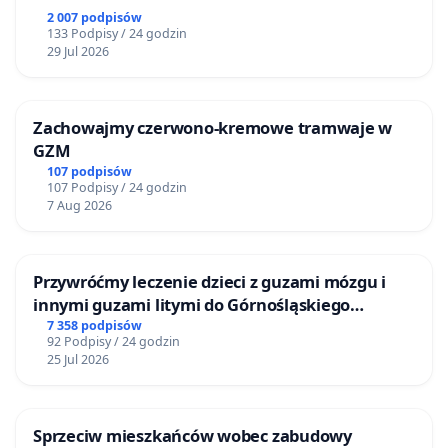
www.darzbortv.pl
2 007 podpisów
133 Podpisy / 24 godzin
https://www.facebook.com/Darzbortv/?ref=hl
29 Jul 2026
Zachowajmy czerwono-kremowe tramwaje w
GZM
107 podpisów
107 Podpisy / 24 godzin
7 Aug 2026
Przywróćmy leczenie dzieci z guzami mózgu i
innymi guzami litymi do Górnośląskiego
Centrum Zdrowia Dziecka w Katowicach
7 358 podpisów
92 Podpisy / 24 godzin
25 Jul 2026
Sprzeciw mieszkańców wobec zabudowy