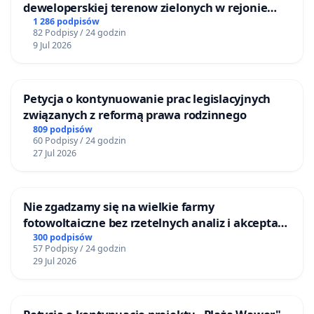
deweloperskiej terenow zielonych w rejonie
Bulwarów Straceńskich w Bielsku-Białej
1 286 podpisów
82 Podpisy / 24 godzin
9 Jul 2026
Petycja o kontynuowanie prac legislacyjnych
związanych z reformą prawa rodzinnego
809 podpisów
60 Podpisy / 24 godzin
27 Jul 2026
Nie zgadzamy się na wielkie farmy
fotowoltaiczne bez rzetelnych analiz i akceptacji
mieszkańców
300 podpisów
57 Podpisy / 24 godzin
29 Jul 2026