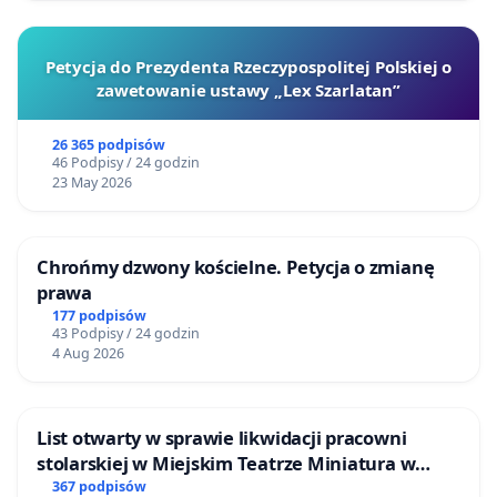
Petycja do Prezydenta Rzeczypospolitej Polskiej o
zawetowanie ustawy „Lex Szarlatan”
26 365 podpisów
46 Podpisy / 24 godzin
23 May 2026
Chrońmy dzwony kościelne. Petycja o zmianę
prawa
177 podpisów
43 Podpisy / 24 godzin
4 Aug 2026
List otwarty w sprawie likwidacji pracowni
stolarskiej w Miejskim Teatrze Miniatura w
Gdańsku
367 podpisów