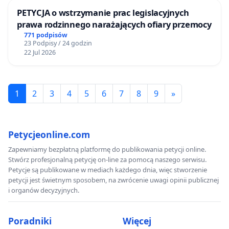
PETYCJA o wstrzymanie prac legislacyjnych
prawa rodzinnego narażających ofiary przemocy
771 podpisów
23 Podpisy / 24 godzin
22 Jul 2026
1
2
3
4
5
6
7
8
9
»
Petycjeonline.com
Zapewniamy bezpłatną platformę do publikowania petycji online.
Stwórz profesjonalną petycję on-line za pomocą naszego serwisu.
Petycje są publikowane w mediach każdego dnia, więc stworzenie
petycji jest świetnym sposobem, na zwrócenie uwagi opinii publicznej
i organów decyzyjnych.
Poradniki
Więcej