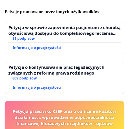
by udowadniać odmienność wyznaniową lub inne
sugerowane rzeczy. Nowe prawo ma pozwolić
Petycje promowane przez innych użytkowników
właścicielom nieruchomosci wyrazić swoja opinię
dotyczącą mozliwości wykonywania polowania na ich
Petycja w sprawie zapewnienia pacjentom z chorobą
terenach.
otyłościową dostępu do kompleksowego leczenia
oraz programów profilaktycznych.
81 podpisów
4. Budżet Państwa nie dopłacał do tej pory nawet jednej
Informacja o przejrzystości
złotówki do działalności myśliwych, choć dzikie
zwierzęta chodzące po Polskiej ziemi, robiące szkody w
uprawach leśnych, polnych, a także niszczące tereny
Petycja o kontynuowanie prac legislacyjnych
miast i miasteczek są własnością skarbu Państwa, a
związanych z reformą prawa rodzinnego
więc wszystkich Polaków. Owszem koła łowieckie po
809 podpisów
odstrzeleniu zwierzyny otrzymywały pieniadze ze
Informacja o przejrzystości
sprzedaży tusz pozyskanych zwierząt, jednak
przychody z tego tytułu nigdy nie równoważyły kwot
total wypłacanych za szkody łowieckie, oraz kwot
Petycja przeciwko KSEF oraz o obniżenie kosztów
wydawanych na ochrone upraw i poprawę jakości
działalności, wprowadzenie odpowiedzialności
środowiska bytowania dzikiej zwierzyny. To własnie
finansowej kluczowych urzędników i sędziów
myśliwi za własne pieniądze i własnym wysiłkiem