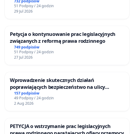
ogrody działkowe.
732 podpisów
51 Podpisy / 24 godzin
29 Jul 2026
Petycja o kontynuowanie prac legislacyjnych
związanych z reformą prawa rodzinnego
749 podpisów
51 Podpisy / 24 godzin
27 Jul 2026
Wprowadzenie skutecznych działań
poprawiających bezpieczeństwo na ulicy
Żeromskiego w Otwocku
157 podpisów
49 Podpisy / 24 godzin
2 Aug 2026
PETYCJA o wstrzymanie prac legislacyjnych
prawa rodzinnego narażających ofiary przemocy