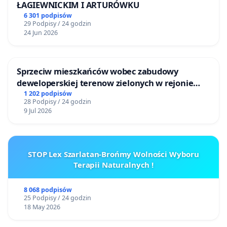
ŁAGIEWNICKIM I ARTURÓWKU
6 301 podpisów
29 Podpisy / 24 godzin
24 Jun 2026
Sprzeciw mieszkańców wobec zabudowy
deweloperskiej terenow zielonych w rejonie
Bulwarów Straceńskich w Bielsku-Białej
1 202 podpisów
28 Podpisy / 24 godzin
9 Jul 2026
STOP Lex Szarlatan-Brońmy Wolności Wyboru
Terapii Naturalnych !
8 068 podpisów
25 Podpisy / 24 godzin
18 May 2026