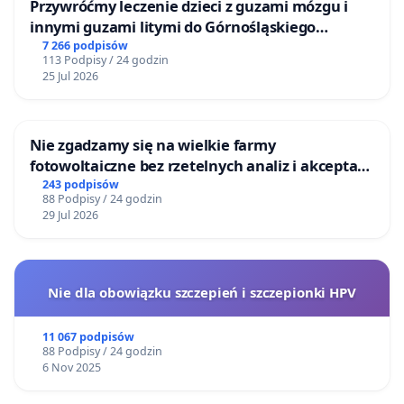
Przywróćmy leczenie dzieci z guzami mózgu i
miejscowości nawet 75% przez 10 lat i wynoszący
innymi guzami litymi do Górnośląskiego
średnio, przez ostatnie 20 lat, dla obszaru korytarza
Centrum Zdrowia Dziecka w Katowicach
7 266 podpisów
czerwonego 56%. Zgodnie z oficjalnymi prognozami
113 Podpisy / 24 godzin
25 Jul 2026
demograficznymi prezentowanymi przez Główny Urząd
Statystyczny tendencja ta, dla Gminy Wiązowna, ma
zostać zachowana.
Nie zgadzamy się na wielkie farmy
Planowana inwestycja w korytarzu czerwonym nie
fotowoltaiczne bez rzetelnych analiz i akceptacji
uwzględnia obowiązujących miejscowych planów
mieszkańców
243 podpisów
88 Podpisy / 24 godzin
zagospodarowania przestrzennego, studium Gminy
29 Jul 2026
Wiązowna, wydanych już warunków zabudowy, oraz
decyzji o pozwoleniu na budowę i rozpoczętych
procesów inwestycyjnych. Zgodnie z danymi Urzędu
Gminy Wiązowna w obszarze korytarza czerwonego w
Nie dla obowiązku szczepień i szczepionki HPV
ciągu ostatnich 3 lat wydano prawie 300 warunków
zabudowy dla nowych budynków mieszkalnych
11 067 podpisów
88 Podpisy / 24 godzin
jednorodzinnych.
6 Nov 2025
Poprowadzenie drogi korytarzem czerwonym