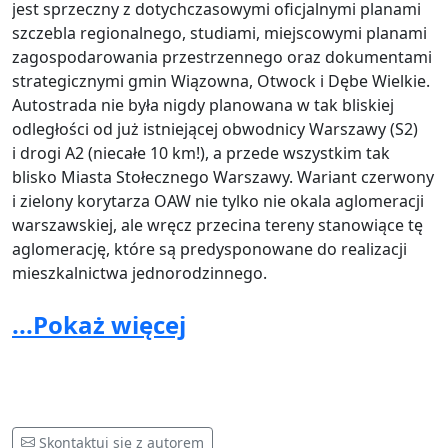
jest sprzeczny z dotychczasowymi oficjalnymi planami
szczebla regionalnego, studiami, miejscowymi planami
zagospodarowania przestrzennego oraz dokumentami
strategicznymi gmin Wiązowna, Otwock i Dębe Wielkie.
Autostrada nie była nigdy planowana w tak bliskiej
odległości od już istniejącej obwodnicy Warszawy (S2)
i drogi A2 (niecałe 10 km!), a przede wszystkim tak
blisko Miasta Stołecznego Warszawy. Wariant czerwony
i zielony korytarza OAW nie tylko nie okala aglomeracji
warszawskiej, ale wręcz przecina tereny stanowiące tę
aglomerację, które są predysponowane do realizacji
mieszkalnictwa jednorodzinnego.
II. ARGUMENTY ŚRODOWISKOWE
...Pokaż więcej
Planowana autostrada przebiegałaby przez
najcenniejsze tereny Mazowieckiego Parku
Krajobrazowego, przecinałaby unikatowy Rezerwat
Przyrody Świder (ochrona dolin rzecznych Świdra
Skontaktuj się z autorem