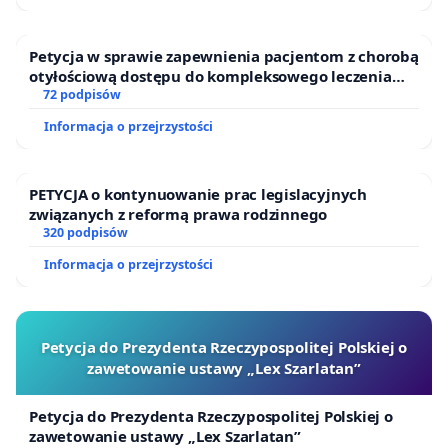
znaczną redukcję poprzez mniejszą ingerencję w
obszary leśne.
Petycja w sprawie zapewnienia pacjentom z chorobą
otyłościową dostępu do kompleksowego leczenia
III.
ARGUMENTY EKONOMICZNE
oraz programów profilaktycznych.
72 podpisów
Przebieg projektowanej Obwodnicy Aglomeracji
Informacja o przejrzystości
Warszawskiej na północy, zachodzie i południu został
wytyczony w znacznej odległości od stolicy (40-80
kilometrów). Na wschodzie i południowym -wschodzie
PETYCJA o kontynuowanie prac legislacyjnych
związanych z reformą prawa rodzinnego
proponowany przez GDDKiA wariant drogi (korytarz
320 podpisów
czerwony i zielony) miałby natomiast przebiegać
zaledwie 25 kilometrów (!) od centrum Warszawy i ok. 7
Informacja o przejrzystości
-10 km od przebiegającej przez naszą gminę
Południowej Obwodnicy Warszawy!
Petycja do Prezydenta Rzeczypospolitej Polskiej o
Projekt planowanej obwodnicy przez Otwock, Gminę
zawetowanie ustawy „Lex Szarlatan”
Wiązowna i Gminę Dębe Wielkie w znaczący sposób
ogranicza możliwość rozwoju terenów położonych
Petycja do Prezydenta Rzeczypospolitej Polskiej o
bezpośrednio na wschód od Warszawy. Tak wytyczona
zawetowanie ustawy „Lex Szarlatan”