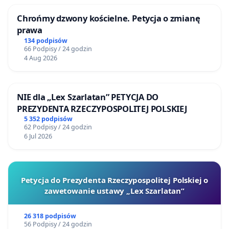
spowodowałby na terenie gmin Wiązowna, Dębe
Wielkie i miasta Otwock konieczność wyburzenia
Chrońmy dzwony kościelne. Petycja o zmianę
kilkudziesięciu domostw, a w bezpośrednim
prawa
odziaływaniu drogi znaleźć się może nawet 10 000
134 podpisów
66 Podpisy / 24 godzin
osób. Autostrada pogorszyłaby warunki codziennego
4 Aug 2026
życia mieszkańców pod względem komunikacyjnym,
kulturalnym i ekonomicznym. Zahamowałaby rozwój
terenów przylegających do niej oraz przede wszystkim
NIE dla „Lex Szarlatan” PETYCJA DO
wpłynęłaby negatywnie na zdrowie mieszkańców.
PREZYDENTA RZECZYPOSPOLITEJ POLSKIEJ
5 352 podpisów
Już teraz mieszkańcy naszych gmin odczuwają istotne
62 Podpisy / 24 godzin
uciążliwości hałasowe wynikające z nie tak dawno
6 Jul 2026
oddanych do użytkowania dróg S2, A2 i S17.
Wprowadzenie kolejnej drogi tranzytowej w tereny
zabudowy mieszkaniowej spotęgowałby te uciążliwości
Petycja do Prezydenta Rzeczypospolitej Polskiej o
i miałoby istotny wpływ na stan zdrowia mieszkańców
zawetowanie ustawy „Lex Szarlatan”
terenów wokół drogi. Bardzo istotny wpływ na zdrowie
mogły by mieć również skumulowane uciążliwości
26 318 podpisów
związane z zanieczyszczeniem powietrza.
56 Podpisy / 24 godzin