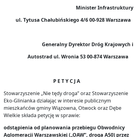
Minister Infrastruktury
ul. Tytusa Chałubińskiego 4/6 00-928 Warszawa
Generalny Dyrektor Dróg Krajowych i
Autostrad ul. Wronia 53 00-874 Warszawa
P E T Y C J A
Stowarzyszenie „Nie tędy droga” oraz Stowarzyszenie
Eko-Glinianka działając w interesie publicznym
mieszkańców gminy Wiązowna, Otwock oraz Dębe
Wielkie składa petycję w sprawie:
odstąpienia od planowania przebiegu Obwodnicy
Aglomeracji Warszawskiej („OAW”, droga A50) przez