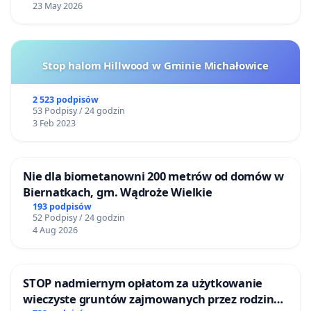
23 May 2026
Budowa autostrady wpłynęłaby negatywnie na komfort
życia, pozbawiłaby możliwości swobodnego
przemieszczania się w obrębie podzielonych części
Stop halom Hillwood w Gminie Michałowice
gminy oraz utrudniłoby utrzymanie bezpośrednich
więzi z rodziną i sąsiadami. Zostałby również
zniszczone, ważne nie tylko dla mieszkańców, miejsca
2 523 podpisów
53 Podpisy / 24 godzin
pamięci narodowej (np. Zrzutowisko „Pierzyna”).
3 Feb 2023
Treść pełnej
petycji
https://www.nietedydroga.pl/petycja-w-
Nie dla biometanowni 200 metrów od domów w
sprawie-oaw-do-gddkia/
Biernatkach, gm. Wądroże Wielkie
Biorąc pod uwagę powyższe argumenty wnosimy jak
193 podpisów
52 Podpisy / 24 godzin
na wstępie.
4 Aug 2026
STOP nadmiernym opłatom za użytkowanie
wieczyste gruntów zajmowanych przez rodzinne