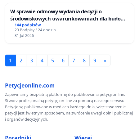
W sprawie odmowy wydania decyzji o
środowiskowych uwarunkowaniach dla budowy
zakładu wytwarzania biometanu „Krynki” w
144 podpisów
23 Podpisy / 24 godzin
Ostrowiu Południowym oraz ochrony
31 Jul 2026
mieszkańców i Puszczy Knyszyńskiej
1
2
3
4
5
6
7
8
9
»
Petycjeonline.com
Zapewniamy bezpłatną platformę do publikowania petycji online.
Stwórz profesjonalną petycję on-line za pomocą naszego serwisu.
Petycje są publikowane w mediach każdego dnia, więc stworzenie
petycji jest świetnym sposobem, na zwrócenie uwagi opinii publicznej
i organów decyzyjnych.
Poradniki
Więcej