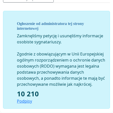
i Mieni) oraz specjalny obszar ochrony siedlisk – „Dolina
Środkowego Świdra” (Natura 2000). Droga w korytarzu
czerwonym przecięłaby także obszar Natura 2000
Bagno Całowanie.
Ogłoszenie od administratora tej strony
Przeprowadzenie drogi w alternatywnym wariancie
internetowej
korytarzowym, w śladzie zbliżonym do drogi DK50,
Zamknęliśmy petycję i usunęliśmy informacje
dałby możliwość ominięcia, a co za tym idzie,
osobiste sygnatariuszy.
zachowania większości terenów chronionych i cennych
przyrodniczo oraz w stopniu znacznie mniejszym
Zgodnie z obowiązującym w Unii Europejskiej
zagrażałoby równowadze hydrologicznej.
ogólnym rozporządzeniem o ochronie danych
osobowych (RODO) wymagana jest legalna
Kolejnym argumentem uzasadniającym naszą petycję
podstawa przechowywania danych
jest sprawa wycinki lasów. Według wyliczeń
osobowych, a ponadto informacje te mają być
Nadleśnictwa Celestynów areał wylesienia w przypadku
przechowywane możliwie jak najkrócej.
realizacji inwestycji OAW w forsowanym korytarzu
10 210
czerwonym (jak i zielonym) wyniósłby 171 ha, natomiast
alternatywny korytarz w śladzie zbliżonym do drogi
Podpisy
DK50 to ewentualna utrata tylko 63 ha lasów!