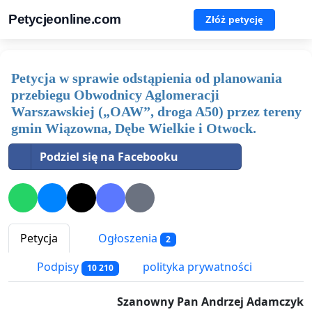
Petycjeonline.com
Złóż petycję
Petycja w sprawie odstąpienia od planowania
przebiegu Obwodnicy Aglomeracji
Warszawskiej („OAW”, droga A50) przez tereny
gmin Wiązowna, Dębe Wielkie i Otwock.
Podziel się na Facebooku
Petycja
Ogłoszenia
2
Podpisy
polityka prywatności
10 210
Szanowny Pan Andrzej Adamczyk