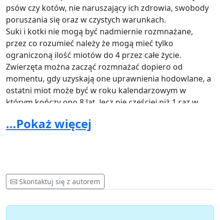
psów czy kotów, nie naruszający ich zdrowia, swobody
poruszania się oraz w czystych warunkach.
Suki i kotki nie mogą być nadmiernie rozmnażane,
przez co rozumieć należy że mogą mieć tylko
ograniczoną ilość miotów do 4 przez całe życie.
Zwierzęta można zacząć rozmnażać dopiero od
momentu, gdy uzyskają one uprawnienia hodowlane, a
ostatni miot może być w roku kalendarzowym w
którym kończy ono 8 lat, lecz nie częściej niż 1 raz w
roku kalendarzowym.
...Pokaż więcej
Wszystkie szczenięta i kocięta muszą jeszcze w hodowli
zostać trwałe oznakowane chipem, oraz
zarejestrowane w ogólnopolskiej bazie danych SAFE
ANIMAL.
Za psy rasowe uznaje się tylko te, które posiadają
Skontaktuj się z autorem
fenotyp odpowiedni dla rasy, oraz można
udokumentować pochodzenie pięciopokoleniowym
rodowodem, który określa genotyp psa i jest