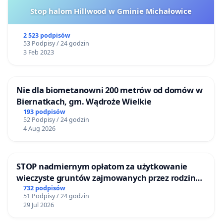
Stop halom Hillwood w Gminie Michałowice
2 523 podpisów
53 Podpisy / 24 godzin
3 Feb 2023
Nie dla biometanowni 200 metrów od domów w
Biernatkach, gm. Wądroże Wielkie
193 podpisów
52 Podpisy / 24 godzin
4 Aug 2026
STOP nadmiernym opłatom za użytkowanie
wieczyste gruntów zajmowanych przez rodzinne
ogrody działkowe.
732 podpisów
51 Podpisy / 24 godzin
29 Jul 2026