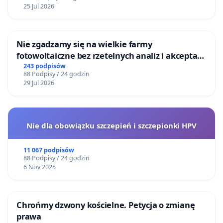
25 Jul 2026
Nie zgadzamy się na wielkie farmy
fotowoltaiczne bez rzetelnych analiz i akceptacji
mieszkańców
243 podpisów
88 Podpisy / 24 godzin
29 Jul 2026
Nie dla obowiązku szczepień i szczepionki HPV
11 067 podpisów
88 Podpisy / 24 godzin
6 Nov 2025
Chrońmy dzwony kościelne. Petycja o zmianę
prawa