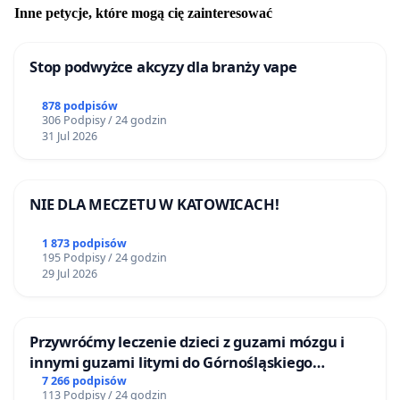
Inne petycje, które mogą cię zainteresować
Stop podwyżce akcyzy dla branży vape
878 podpisów
306 Podpisy / 24 godzin
31 Jul 2026
NIE DLA MECZETU W KATOWICACH!
1 873 podpisów
195 Podpisy / 24 godzin
29 Jul 2026
Przywróćmy leczenie dzieci z guzami mózgu i
innymi guzami litymi do Górnośląskiego
Centrum Zdrowia Dziecka w Katowicach
7 266 podpisów
113 Podpisy / 24 godzin