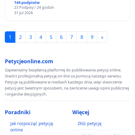
zakładu wytwarzania biometanu „Krynki” w
144 podpisów
23 Podpisy / 24 godzin
Ostrowiu Południowym oraz ochrony
31 Jul 2026
mieszkańców i Puszczy Knyszyńskiej
1
2
3
4
5
6
7
8
9
»
Petycjeonline.com
Zapewniamy bezpłatną platformę do publikowania petycji online.
Stwórz profesjonalną petycję on-line za pomocą naszego serwisu.
Petycje są publikowane w mediach każdego dnia, więc stworzenie
petycji jest świetnym sposobem, na zwrócenie uwagi opinii publicznej
i organów decyzyjnych.
Poradniki
Więcej
Jak rozpocząć petycję
Złóż petycję
online