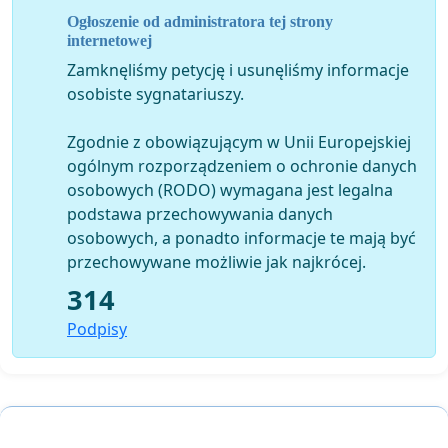
zarejestrowany w Fédération Cynologique
Ogłoszenie od administratora tej strony
Internationale (FCI) lub Alianz Canine Worldwide (ACW).
internetowej
Zamknęliśmy petycję i usunęliśmy informacje
Za kota rasowego uznaje się kota o odpowiednim dla
osobiste sygnatariuszy.
rasy fenotypie, oraz
posiadającego co najmniej czteropokoleniowy
Zgodnie z obowiązującym w Unii Europejskiej
rodowód, który określa genotyp kota,
ogólnym rozporządzeniem o ochronie danych
zarejestrowanym w World Cat Federation (WCF),
osobowych (RODO) wymagana jest legalna
Fédération Internationale Féline
podstawa przechowywania danych
(FIFe), The International Cat Association (TICA) lub
osobowych, a ponadto informacje te mają być
Felinefederation Europe (FFE);
przechowywane możliwie jak najkrócej.
Dodanie tych zapisów pozwoli na wyeliminowanie
314
wszystkich pseudohodowli i ukrócenie rozmnażania
Podpisy
psów które tylko przypominają zwierzęta rasowe, a
padły ofiarą żądnych szybkiego zarobku, ludzi.
Nowelizacja z 2011r ustawy doprowadziła do sytuacji, w
której wystarczy zarejestrować psa czy kota, w
którymkolwiek z powstałych po 2012r stowarzyszeniu,