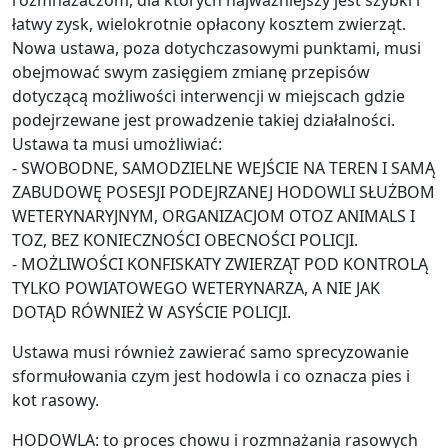
rozmnażaczom, dla których najważniejszy jest szybki i
łatwy zysk, wielokrotnie opłacony kosztem zwierząt.
Nowa ustawa, poza dotychczasowymi punktami, musi
obejmować swym zasięgiem zmianę przepisów
dotyczącą możliwości interwencji w miejscach gdzie
podejrzewane jest prowadzenie takiej działalności.
Ustawa ta musi umożliwiać:
- SWOBODNE, SAMODZIELNE WEJŚCIE NA TEREN I SAMĄ
ZABUDOWĘ POSESJI PODEJRZANEJ HODOWLI SŁUŻBOM
WETERYNARYJNYM, ORGANIZACJOM OTOZ ANIMALS I
TOZ, BEZ KONIECZNOŚCI OBECNOŚCI POLICJI.
- MOŻLIWOŚCI KONFISKATY ZWIERZĄT POD KONTROLĄ
TYLKO POWIATOWEGO WETERYNARZA, A NIE JAK
DOTĄD RÓWNIEŻ W ASYŚCIE POLICJI.
Ustawa musi również zawierać samo sprecyzowanie
sformułowania czym jest hodowla i co oznacza pies i
kot rasowy.
HODOWLA: to proces chowu i rozmnażania rasowych