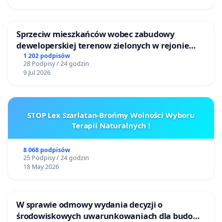
Sprzeciw mieszkańców wobec zabudowy
deweloperskiej terenow zielonych w rejonie
Bulwarów Straceńskich w Bielsku-Białej
1 202 podpisów
28 Podpisy / 24 godzin
9 Jul 2026
STOP Lex Szarlatan-Brońmy Wolności Wyboru
Terapii Naturalnych !
8 068 podpisów
25 Podpisy / 24 godzin
18 May 2026
W sprawie odmowy wydania decyzji o
środowiskowych uwarunkowaniach dla budowy