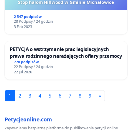
Stop halom Hillwood w Gminie Michałowice
2 547 podpisów
28 Podpisy / 24 godzin
3 Feb 2023
PETYCJA o wstrzymanie prac legislacyjnych
prawa rodzinnego narażających ofiary przemocy
770 podpisów
22 Podpisy / 24 godzin
22 Jul 2026
1
2
3
4
5
6
7
8
9
»
Petycjeonline.com
Zapewniamy bezpłatną platformę do publikowania petycji online.