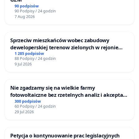
90 podpisów
90 Podpisy / 24 godzin
7 Aug 2026
Sprzeciw mieszkańców wobec zabudowy
deweloperskiej terenow zielonych w rejonie
Bulwarów Straceńskich w Bielsku-Białej
1 285 podpisów
88 Podpisy / 24 godzin
9 Jul 2026
Nie zgadzamy się na wielkie farmy
fotowoltaiczne bez rzetelnych analiz i akceptacji
mieszkańców
300 podpisów
60 Podpisy / 24 godzin
29 Jul 2026
Petycja o kontynuowanie prac legislacyjnych