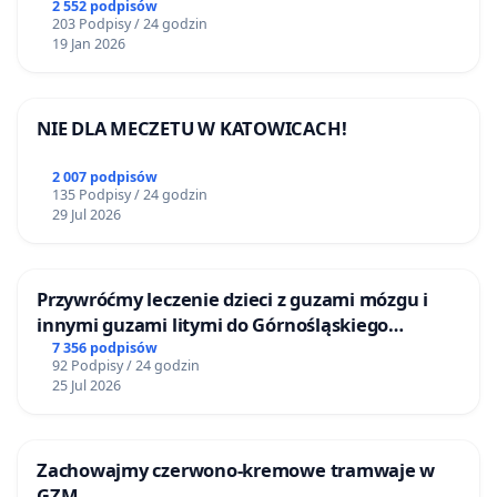
2 552 podpisów
203 Podpisy / 24 godzin
19 Jan 2026
NIE DLA MECZETU W KATOWICACH!
2 007 podpisów
135 Podpisy / 24 godzin
29 Jul 2026
Przywróćmy leczenie dzieci z guzami mózgu i
innymi guzami litymi do Górnośląskiego
Centrum Zdrowia Dziecka w Katowicach
7 356 podpisów
92 Podpisy / 24 godzin
25 Jul 2026
Zachowajmy czerwono-kremowe tramwaje w
GZM