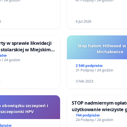
 / 24 godzin
47 Podpisy / 24 godzin
ego w Otwocku
6
6 Jul 2026
rty w sprawie likwidacji
Stop halom Hillwood w
stolarskiej w Miejskim
Michałowice
Miniatura w Gdańsku
isów
 / 24 godzin
2 540 podpisów
31 Podpisy / 24 godzin
6
3 Feb 2023
STOP nadmiernym opłat
a obowiązku szczepień i
użytkowanie wieczyste 
szczepionki HPV
zajmowanych przez rodz
744 podpisów
24 Podpisy / 24 godzin
ogrody działkowe.
dpisów