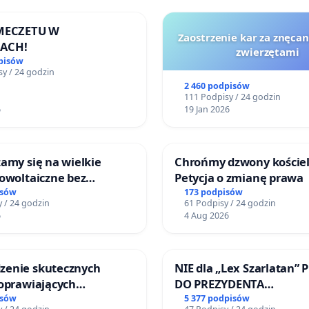
 MECZETU W
Zaostrzenie kar za znęcan
ACH!
zwierzętami
pisów
y / 24 godzin
2 460 podpisów
111 Podpisy / 24 godzin
6
19 Jan 2026
amy się na wielkie
Chrońmy dzwony kościel
owoltaiczne bez
Petycja o zmianę prawa
h analiz i akceptacji
isów
173 podpisów
 / 24 godzin
61 Podpisy / 24 godzin
ńców
6
4 Aug 2026
enie skutecznych
NIE dla „Lex Szarlatan” 
poprawiających
DO PREZYDENTA
ństwo na ulicy
RZECZYPOSPOLITEJ POLS
isów
5 377 podpisów