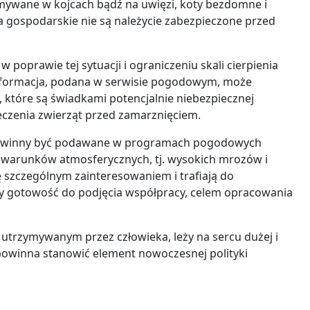
mywane w kojcach bądź na uwięzi, koty bezdomne i
ta gospodarskie nie są należycie zabezpieczone przed
oprawie tej sytuacji i ograniczeniu skali cierpienia
nformacja, podana w serwisie pogodowym, może
 które są świadkami potencjalnie niebezpiecznej
pieczenia zwierząt przed zamarznięciem.
 powinny być podawane w programach pogodowych
 warunków atmosferycznych, tj. wysokich mrozów i
ę szczególnym zainteresowaniem i trafiają do
my gotowość do podjęcia współpracy, celem opracowania
trzymywanym przez człowieka, leży na sercu dużej i
 powinna stanowić element nowoczesnej polityki