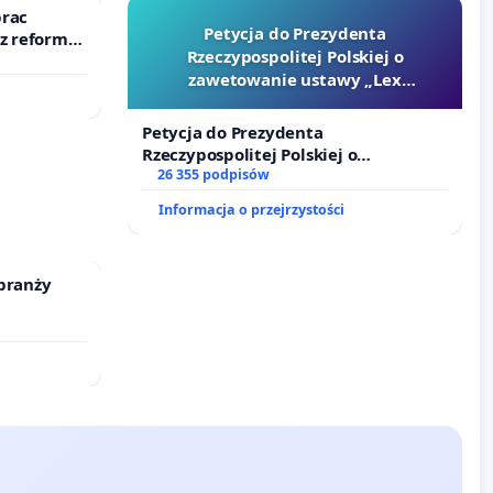
prac
Petycja do Prezydenta
 z reformą
Rzeczypospolitej Polskiej o
zawetowanie ustawy „Lex
Szarlatan”
Petycja do Prezydenta
Rzeczypospolitej Polskiej o
zawetowanie ustawy „Lex Szarlatan”
26 355 podpisów
Informacja o przejrzystości
branży