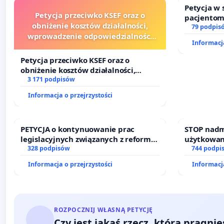
Petycja w
Petycja przeciwko KSEF oraz o
pacjentom
obniżenie kosztów działalności,
dostępu d
79 podpis
wprowadzenie odpowiedzialności
oraz prog
Informacja
finansowej kluczowych urzędników i
sędziów
Petycja przeciwko KSEF oraz o
obniżenie kosztów działalności,
wprowadzenie odpowiedzialności
3 171 podpisów
finansowej kluczowych urzędników i
Informacja o przejrzystości
sędziów
PETYCJA o kontynuowanie prac
STOP nadm
legislacyjnych związanych z reformą
użytkowan
prawa rodzinnego
328 podpisów
zajmowany
744 podpi
działkowe.
Informacja o przejrzystości
Informacja
ROZPOCZNIJ WŁASNĄ PETYCJĘ
Czy jest jakaś rzecz, którą pragni