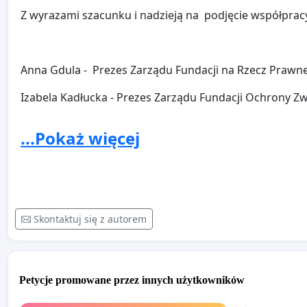
Z wyrazami szacunku i nadzieją na podjęcie współprac
Anna Gdula - Prezes Zarządu Fundacji na Rzecz Prawne
Izabela Kadłucka - Prezes Zarządu Fundacji Ochrony Zw
Cezary Wyszyński - Prezes Zarządu Fundacji Międzynar
...Pokaż więcej
Katarzyna Śliwa-Łobacz - Prezes Zarządu Fundacji n
Dorota Wiland - Prezes Fundacji na Rzecz Ochrony Zwi
Ewa Gebert - Prezes Zarządu OTOZ Animals
Skontaktuj się z autorem
Agata Gawrońska - Prezes Zarządu Fundacji Pegasus
Agata Geilke - Prezes Zarządu Fundacji Instytut Empatii
Petycje promowane przez innych użytkowników
Joanna Wydrych - Członkini Zarządu Fundacji Czarna O