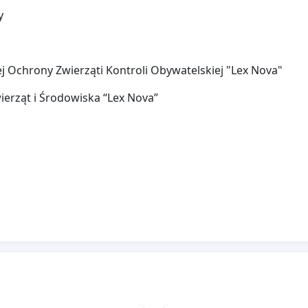
y
j Ochrony Zwierząti Kontroli Obywatelskiej "Lex Nova"
ierząt i Środowiska “Lex Nova”
odowy Ruch Na Rzecz Zwierząt Viva!
a Rzecz Ochrony Praw Zwierząt MONDO CANE
erząt IUS ANIMALIA
wca Pana Kota