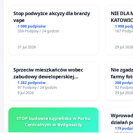
Stop podwyżce akcyzy dla branży
NIE DLA
vape
KATOWIC
1 090 podpisów
1 998 pod
339 Podpisy / 24 godzin
167 Podpis
31 Jul 2026
29 Jul 202
Sprzeciw mieszkańców wobec
Nie zgadz
zabudowy deweloperskiej
farmy fot
terenow zielonych w rejonie
rzetelnyc
1 282 podpisów
288 podp
97 Podpisy / 24 godzin
92 Podpisy
Bulwarów Straceńskich w Bielsku-
mieszka
9 Jul 2026
29 Jul 202
Białej
Wprowadz
STOP budowie kąpieliska w Parku
działań 
Centralnym w Bydgoszczy
bezpiecze
179 podp