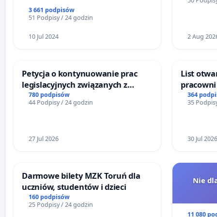
50 Podpisy
Żeromski
3 661 podpisów
51 Podpisy / 24 godzin
10 Jul 2024
2 Aug 202
Petycja o kontynuowanie prac
List otwa
legislacyjnych związanych z
pracowni 
reformą prawa rodzinnego
Teatrze 
780 podpisów
364 podp
44 Podpisy / 24 godzin
35 Podpisy
27 Jul 2026
30 Jul 202
Darmowe bilety MZK Toruń dla
Nie dl
uczniów, studentów i dzieci
160 podpisów
25 Podpisy / 24 godzin
11 080 po