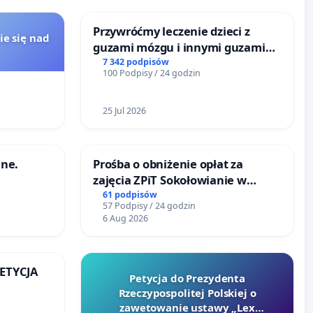
Przywróćmy leczenie dzieci z
ie się nad
guzami mózgu i innymi guzami
litymi do Górnośląskiego
7 342 podpisów
100 Podpisy / 24 godzin
Centrum Zdrowia Dziecka w
Katowicach
25 Jul 2026
ne.
Prośba o obniżenie opłat za
zajęcia ZPiT Sokołowianie w
Sokołowskim Ośrodku Kultury
61 podpisów
57 Podpisy / 24 godzin
6 Aug 2026
PETYCJA
Petycja do Prezydenta
Rzeczypospolitej Polskiej o
KIEJ
zawetowanie ustawy „Lex