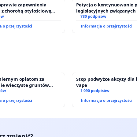
 sprawie zapewnienia
Petycja o kontynuowanie 
 z chorobą otyłościową
legislacyjnych związanych
o kompleksowego leczenia
ów
prawa rodzinnego
780 podpisów
ramów profilaktycznych.
 o przejrzystości
Informacja o przejrzystości
iernym opłatom za
Stop podwyżce akcyzy dla 
ie wieczyste gruntów
vape
ch przez rodzinne ogrody
sów
1 090 podpisów
 o przejrzystości
Informacja o przejrzystości
esz zmienić?