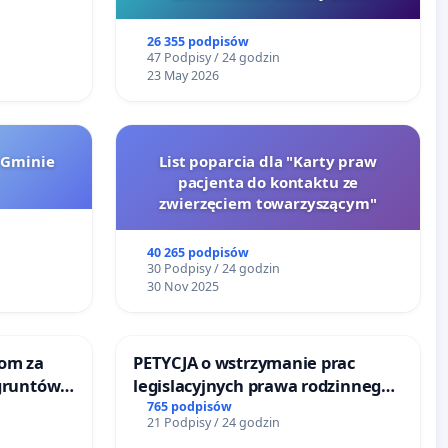
Szarlatan”
26 355 podpisów
47 Podpisy / 24 godzin
23 May 2026
 Gminie
List poparcia dla "Karty praw
pacjenta do kontaktu ze
zwierzęciem towarzyszącym"
40 265 podpisów
30 Podpisy / 24 godzin
30 Nov 2025
om za
PETYCJA o wstrzymanie prac
gruntów
legislacyjnych prawa rodzinnego
inne
narażających ofiary przemocy
765 podpisów
21 Podpisy / 24 godzin