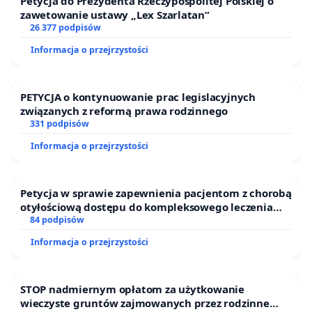
Petycja do Prezydenta Rzeczypospolitej Polskiej o
zawetowanie ustawy „Lex Szarlatan”
26 377 podpisów
Informacja o przejrzystości
PETYCJA o kontynuowanie prac legislacyjnych
związanych z reformą prawa rodzinnego
331 podpisów
Informacja o przejrzystości
Petycja w sprawie zapewnienia pacjentom z chorobą
otyłościową dostępu do kompleksowego leczenia
oraz programów profilaktycznych.
84 podpisów
Informacja o przejrzystości
STOP nadmiernym opłatom za użytkowanie
wieczyste gruntów zajmowanych przez rodzinne