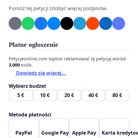
• wymianę i uzupełnienie ławek,
Pomóż tej petycji zdobyć więcej podpisów.
• stworzenie bezpiecznej strefy dla dzieci,
• uporządkowanie i pielęgnację zieleni,
• poprawę estetyki całego parku.
Wierzymy, że inwestycja w Park im. Jakuba Wagi
Płatne ogłoszenie
będzie inwestycją w jakość życia mieszkańców oraz
pozytywny wizerunek naszego miasta.
Petycjeonline.com będzie reklamować tę petycję wśród
3,000
osób.
Prosimy o poparcie tej inicjatywy swoim podpisem.
Dowiedz się więcej...
Wybierz budżet
5 €
10 €
20 €
40 €
80 €
Metoda płatności
PayPal
Google Pay
Apple Pay
Karta kredyto