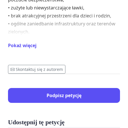
• zużyte lub niewystarczające ławki,
• brak atrakcyjnej przestrzeni dla dzieci i rodzin,
• ogólne zaniedbanie infrastruktury oraz terenów
zielonych.
Park jest miejscem o wyjątkowych walorach
Pokaż więcej
przyrodniczych. Ma niepowtarzalny klimat, który
warto chronić i odpowiednio wyeksponować. Po
rewitalizacji mógłby stać się prawdziwą wizytówką
Skontaktuj się z autorem
Łomży, miejscem spotkań mieszkańców, spacerów
rodzinnych, odpoczynku seniorów oraz edukacji
przyrodniczej dzieci i młodzieży.
Podpisz petycję
Apelujemy o podjęcie działań mających na celu:
• remont alejek,
• modernizację oświetlenia,
Udostępnij tę petycję