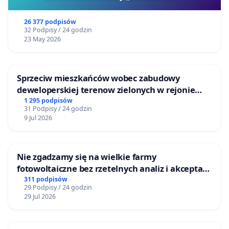
26 377 podpisów
32 Podpisy / 24 godzin
23 May 2026
Sprzeciw mieszkańców wobec zabudowy
deweloperskiej terenow zielonych w rejonie
Bulwarów Straceńskich w Bielsku-Białej
1 295 podpisów
31 Podpisy / 24 godzin
9 Jul 2026
Nie zgadzamy się na wielkie farmy
fotowoltaiczne bez rzetelnych analiz i akceptacji
mieszkańców
311 podpisów
29 Podpisy / 24 godzin
29 Jul 2026