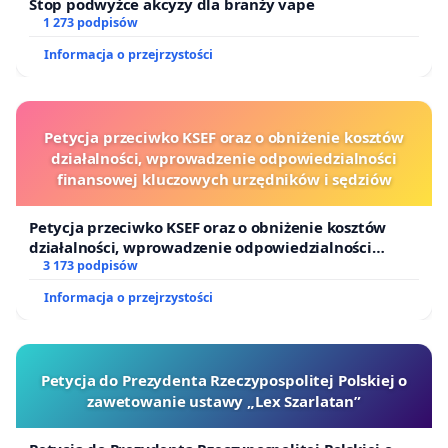
Stop podwyżce akcyzy dla branży vape
1 273 podpisów
Informacja o przejrzystości
Petycja przeciwko KSEF oraz o obniżenie kosztów
działalności, wprowadzenie odpowiedzialności
finansowej kluczowych urzędników i sędziów
Petycja przeciwko KSEF oraz o obniżenie kosztów
działalności, wprowadzenie odpowiedzialności
finansowej kluczowych urzędników i sędziów
3 173 podpisów
Informacja o przejrzystości
Petycja do Prezydenta Rzeczypospolitej Polskiej o
zawetowanie ustawy „Lex Szarlatan”