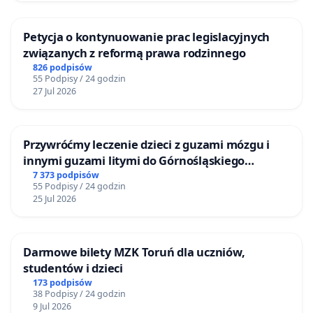
Petycja o kontynuowanie prac legislacyjnych
związanych z reformą prawa rodzinnego
826 podpisów
55 Podpisy / 24 godzin
27 Jul 2026
Przywróćmy leczenie dzieci z guzami mózgu i
innymi guzami litymi do Górnośląskiego
Centrum Zdrowia Dziecka w Katowicach
7 373 podpisów
55 Podpisy / 24 godzin
25 Jul 2026
Darmowe bilety MZK Toruń dla uczniów,
studentów i dzieci
173 podpisów
38 Podpisy / 24 godzin
9 Jul 2026