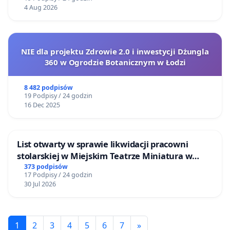
4 Aug 2026
NIE dla projektu Zdrowie 2.0 i inwestycji Dżungla
360 w Ogrodzie Botanicznym w Łodzi
8 482 podpisów
19 Podpisy / 24 godzin
16 Dec 2025
List otwarty w sprawie likwidacji pracowni
stolarskiej w Miejskim Teatrze Miniatura w
Gdańsku
373 podpisów
17 Podpisy / 24 godzin
30 Jul 2026
1
2
3
4
5
6
7
»